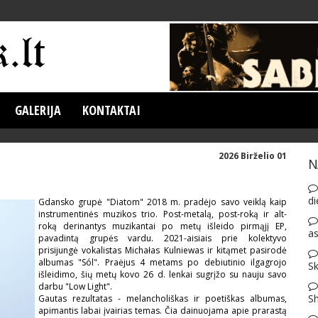
GALERIJA
KONTAKTAI
2026 Birželio 01
N
di
Gdansko grupė "Diatom" 2018 m. pradėjo savo veiklą kaip
instrumentinės muzikos trio. Post-metalą, post-roką ir alt-
roką derinantys muzikantai po metų išleido pirmąjį EP,
as
pavadintą grupės vardu. 2021-aisiais prie kolektyvo
prisijungė vokalistas Michałas Kulniewas ir kitąmet pasirodė
albumas "Sól". Praėjus 4 metams po debiutinio ilgagrojo
Sk
išleidimo, šių metų kovo 26 d. lenkai sugrįžo su nauju savo
darbu "Low Light".
S
Gautas rezultatas - melancholiškas ir poetiškas albumas,
apimantis labai įvairias temas. Čia dainuojama apie prarastą