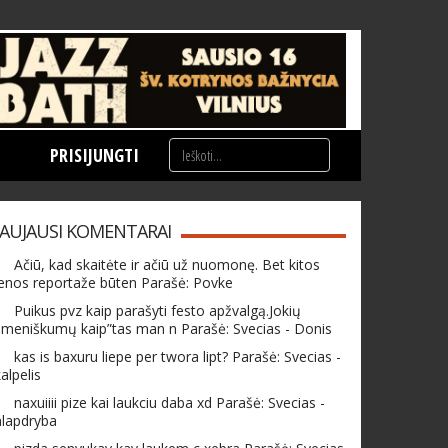
PRISIJUNGTI
AUJAUSI KOMENTARAI
Ačiū, kad skaitėte ir ačiū už nuomonę. Bet kitos
enos reportaže būten Parašė: Povke
Puikus pvz kaip parašyti festo apžvalgą.Jokių
meniškumų kaip”tas man n Parašė: Svecias - Donis
kas is baxuru liepe per twora lipt? Parašė: Svecias -
alpelis
naxuiiii pize kai laukciu daba xd Parašė: Svecias -
hlapdryba