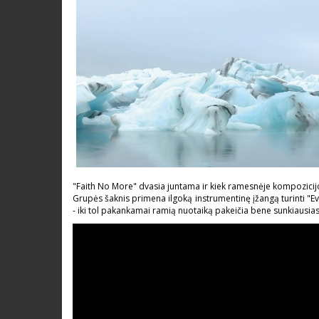
"Faith No More" dvasia juntama ir kiek ramesnėje kompozicijo
Grupės šaknis primena ilgoką instrumentinę įžangą turinti "E
- iki tol pakankamai ramią nuotaiką pakeičia bene sunkiausia