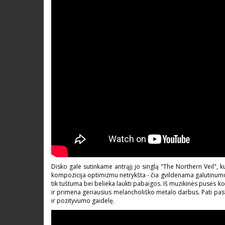
Disko gale sutinkame antrąjį jo singlą "The Northern Veil", 
kompozicija optimizmu netrykšta - čia gvildenama galutinumo t
tik tuštuma bei belieka laukti pabaigos. Iš muzikinės pusės k
ir primena geriausius melancholiško metalo darbus. Pati pask
ir pozityvumo gaidelę.