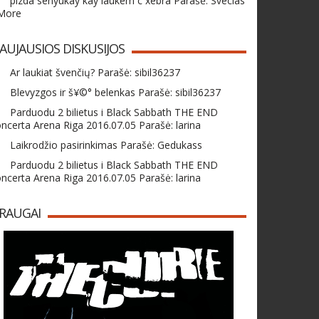
pizda senyukay kay laukem c xebra Parašė: Svecias
 More
AUJAUSIOS DISKUSIJOS
Ar laukiat švenčių? Parašė: sibil36237
Blevyzgos ir š¥©° belenkas Parašė: sibil36237
Parduodu 2 bilietus i Black Sabbath THE END
ncerta Arena Riga 2016.07.05 Parašė: larina
Laikrodžio pasirinkimas Parašė: Gedukass
Parduodu 2 bilietus i Black Sabbath THE END
ncerta Arena Riga 2016.07.05 Parašė: larina
RAUGAI