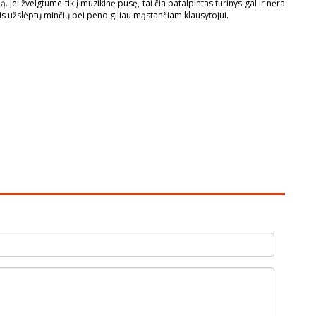
 Jei žvelgtume tik į muzikinę pusę, tai čia patalpintas turinys gal ir nėra
intis užslėptų minčių bei peno giliau mąstančiam klausytojui.