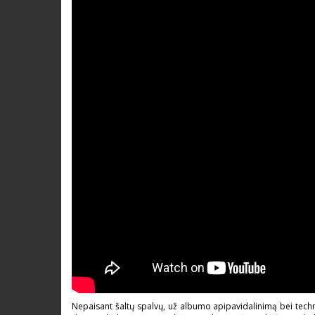
Nepaisant šaltų spalvų, už albumo apipavidalinimą bei techn