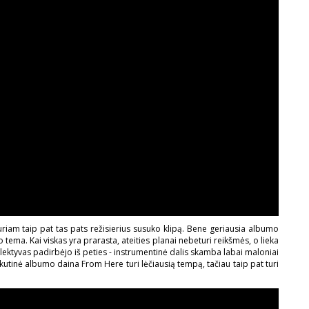
kuriam taip pat tas pats režisierius susuko klipą. Bene geriausia albumo
ema. Kai viskas yra prarasta, ateities planai nebeturi reikšmės, o lieka
olektyvas padirbėjo iš peties - instrumentinė dalis skamba labai maloniai
utinė albumo daina From Here turi lėčiausią tempą, tačiau taip pat turi