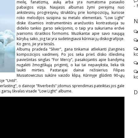
meilę, fanatizmą, auką arba yra numatoma pasaulio
-
pabaigos vizija. Naujasis albumas žymi perėjimą nuo
ankstesnių progresyvių struktūrų prie kompozicijų, kuriose
roko melodijos susipina su metalo elementais. "Low Light"
N
diske išsamios instrumentinės aranžuotės kontrastuoja su
didelio tankio garso sekcijomis, o taip yra sukuriama erdvė
įvairioms išraiškos formoms. Muzikantai apie savo naująją
kūrybą sako, jog tai yra sudėtingiausi kūriniai jų diskografijoje.
Ko gero, jie yra teisūs.
Albumą pradeda "Silver", gana tinkamai atliekanti įžanginės
ko
kompozicijos vaidmenį. Po jos seka prieš disko išleidimą
paviešintas singlas "For Mercy", pasakojantis apie bandymą
nugalėti žmogiškąją prigimtį, o kai tai nepavyksta, lieka tik
laukti mirties. Pastarajai dainai režisierius Filipas
Musiatowiczius sukūrė vaizdo klipą. Kūrinyje glūdinti 90-ųjų
ko
je "Until".
verlasting", o dainoje "Riverbeds" įdomus sprendimas pateiktas jos gale
s garsų škvalas visade "Low Light" albume.
D