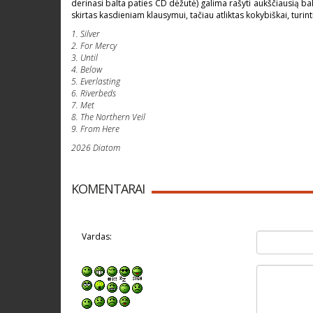
derinasi balta paties CD dėžutė) galima rašyti aukščiausią balą.
skirtas kasdieniam klausymui, tačiau atliktas kokybiškai, tur
1. Silver
2. For Mercy
3. Until
4. Below
5. Everlasting
6. Riverbeds
7. Met
8. The Northern Veil
9. From Here
2026 Diatom
KOMENTARAI
Vardas: