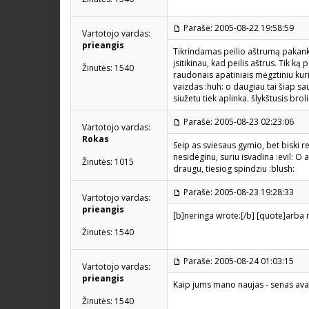
Parašė: 2005-08-22 19:58:59
Vartotojo vardas:
prieangis
Tikrindamas peilio aštrumą pakankam
įsitikinau, kad peilis aštrus. Tik ką
Žinutės: 1540
raudonais apatiniais mėgztiniu kuri
vaizdas :huh: o daugiau tai šiap sa
siužetu tiek aplinka. šlykštusis bro
Parašė: 2005-08-23 02:23:06
Vartotojo vardas:
Rokas
Seip as sviesaus gymio, bet biski 
nesideginu, suriu isvadina :evil: O 
Žinutės: 1015
draugu, tiesiog spindziu :blush:
Parašė: 2005-08-23 19:28:33
Vartotojo vardas:
prieangis
[b]neringa wrote:[/b] [quote]arba n
Žinutės: 1540
Parašė: 2005-08-24 01:03:15
Vartotojo vardas:
prieangis
Kaip jums mano naujas - senas ava
Žinutės: 1540