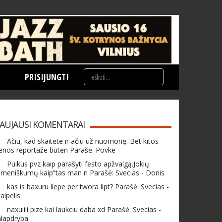
PRISIJUNGTI
AUJAUSI KOMENTARAI
Ačiū, kad skaitėte ir ačiū už nuomonę. Bet kitos
enos reportaže būten Parašė: Povke
Puikus pvz kaip parašyti festo apžvalgą.Jokių
meniškumų kaip”tas man n Parašė: Svecias - Donis
kas is baxuru liepe per twora lipt? Parašė: Svecias -
alpelis
naxuiiii pize kai laukciu daba xd Parašė: Svecias -
hlapdryba