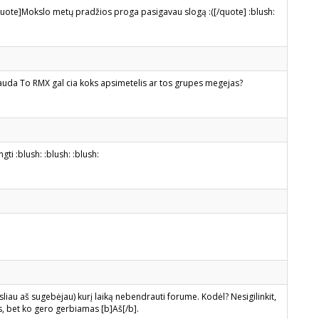
uote]Mokslo metų pradžios proga pasigavau slogą :([/quote] :blush:
skauda To RMX gal cia koks apsimetelis ar tos grupes megejas?
ngti :blush: :blush: :blush:
sliau aš sugebėjau) kurį laiką nebendrauti forume. Kodėl? Nesigilinkit,
s, bet ko gero gerbiamas [b]Aš[/b].