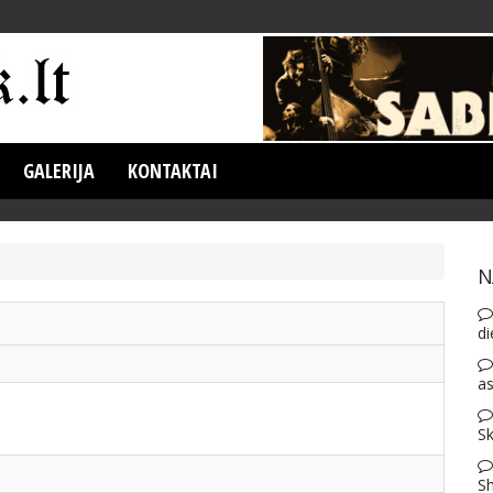
GALERIJA
KONTAKTAI
N
di
as
Sk
S