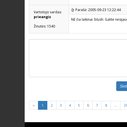
Parašė: 2005-09-23 12:22:44
Vartotojo vardas:
prieangis
NE čia laikinai :blush: Galite nesijau
Žinutės: 1540
Ske
«
1
2
3
4
5
6
7
8
...
2