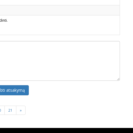
dinti.
lbti atsakymą
0
21
»