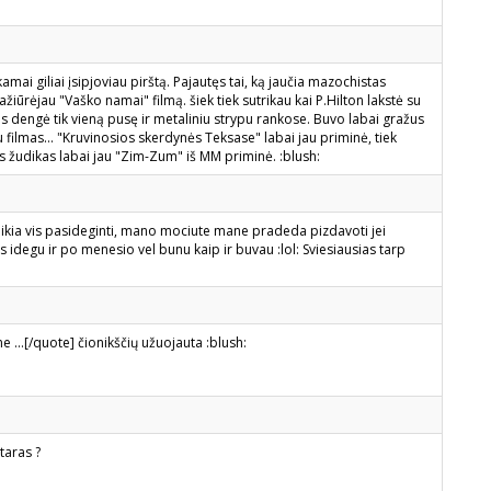
ai giliai įsipjoviau pirštą. Pajautęs tai, ką jaučia mazochistas
 pažiūrėjau "Vaško namai" filmą. šiek tiek sutrikau kai P.Hilton lakstė su
s dengė tik vieną pusę ir metaliniu strypu rankose. Buvo labai gražus
u filmas... "Kruvinosios skerdynės Teksase" labai jau priminė, tiek
lis žudikas labai jau "Zim-Zum" iš MM priminė. :blush:
reikia vis pasideginti, mano mociute mane pradeda pizdavoti jei
as idegu ir po menesio vel bunu kaip ir buvau :lol: Sviesiausias tarp
e ...[/quote] čionikščių užuojauta :blush:
taras ?