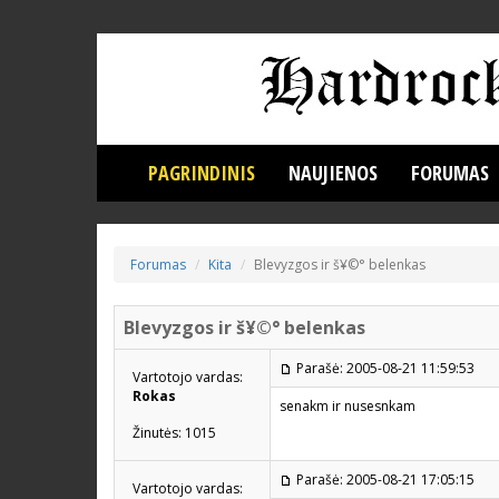
PAGRINDINIS
NAUJIENOS
FORUMAS
Forumas
Kita
Blevyzgos ir š¥©° belenkas
Blevyzgos ir š¥©° belenkas
Parašė: 2005-08-21 11:59:53
Vartotojo vardas:
Rokas
senakm ir nusesnkam
Žinutės: 1015
Parašė: 2005-08-21 17:05:15
Vartotojo vardas: