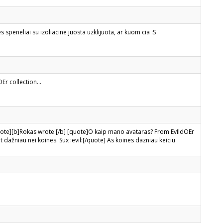
nes speneliai su izoliacine juosta uzklijuota, ar kuom cia :S
r collection...
ote][b]Rokas wrote:[/b] [quote]O kaip mano avataras? From EvIldOEr
at dažniau nei koines. Sux :evil:[/quote] As koines dazniau keiciu