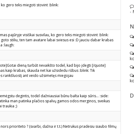
ko gero teks miegoti stovint :blink:
-
N
as pajūryje visiškai susvilau, ko gero teks miegoti stovint :blink:
 goto stiliu, ten tam avatare labai sviesus esi :D jauciu dabar krabas
a :laugh:
ko
te]Gotai dieną turbūt nevaikšto todėl, kad bijo įdegti [/quote]
nas kaip krabas, skauda net kai užsidedu rūbus :blink: Tik
es rankšluostį ant veido užsimetęs miegojau
ko
D
emėgstu degintis, todėl dažniausiai būnu balta kaip sūris... :side:
 patinka man patinka plačios spalvų gamos odos merginos, sveikas
 traukia ;)
nors prioriteto ? (svarbi, dažna ir t.t.) Netrukus pradėsiu siaubo filmų