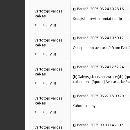
Parašė: 2005-08-24 10:28:16
Vartotojo vardas:
Rokas
Kraujiskas :evil: Idomiai cia - kruti
Žinutės: 1015
Parašė: 2005-08-24 10:50:12
Vartotojo vardas:
Rokas
O kaip mano avataras? From EvIldOE
Žinutės: 1015
Parašė: 2005-08-24 12:52:24
Vartotojo vardas:
Rokas
[b]Galvos_skausmas wrote:[/b] [qu
collection...[/quote] Avatarus keiči
Žinutės: 1015
Parašė: 2005-08-27 18:09:20
Vartotojo vardas:
Rokas
Yahoo! :ohmy:
Žinutės: 1015
Parašė: 2005-09-09 14:23:15
Vartotojo vardas: