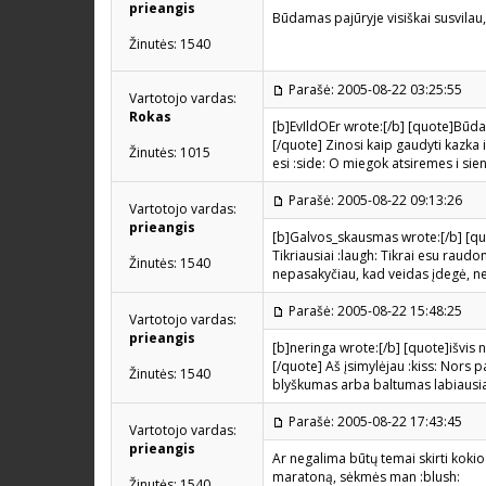
prieangis
Būdamas pajūryje visiškai susvilau, 
Žinutės: 1540
Parašė: 2005-08-22 03:25:55
Vartotojo vardas:
Rokas
[b]EvIldOEr wrote:[/b] [quote]Būdam
[/quote] Zinosi kaip gaudyti kazka i
Žinutės: 1015
esi :side: O miegok atsiremes i sien
Parašė: 2005-08-22 09:13:26
Vartotojo vardas:
prieangis
[b]Galvos_skausmas wrote:[/b] [quo
Tikriausiai :laugh: Tikrai esu raudo
Žinutės: 1540
nepasakyčiau, kad veidas įdegė, n
Parašė: 2005-08-22 15:48:25
Vartotojo vardas:
prieangis
[b]neringa wrote:[/b] [quote]išvis n
[/quote] Aš įsimylėjau :kiss: Nors
Žinutės: 1540
blyškumas arba baltumas labiausiai
Parašė: 2005-08-22 17:43:45
Vartotojo vardas:
prieangis
Ar negalima būtų temai skirti kokio 
maratoną, sėkmės man :blush:
Žinutės: 1540