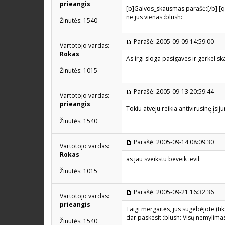
prieangis
[b]Galvos_skausmas parašė:[/b] [q
ne jūs vienas :blush:
Žinutės: 1540
Parašė: 2005-09-09 14:59:00
Vartotojo vardas:
Rokas
As irgi sloga pasigaves ir gerkel 
Žinutės: 1015
Parašė: 2005-09-13 20:59:44
Vartotojo vardas:
prieangis
Tokiu atveju reikia antivirusinę įsiju
Žinutės: 1540
Parašė: 2005-09-14 08:09:30
Vartotojo vardas:
Rokas
as jau sveikstu beveik :evil:
Žinutės: 1015
Parašė: 2005-09-21 16:32:36
Vartotojo vardas:
prieangis
Taigi mergaitės, jūs sugebėjote (tik
dar paskesit :blush: Visų nemylima
Žinutės: 1540