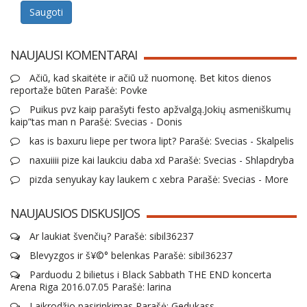
Saugoti
NAUJAUSI KOMENTARAI
Ačiū, kad skaitėte ir ačiū už nuomonę. Bet kitos dienos
reportaže būten Parašė: Povke
Puikus pvz kaip parašyti festo apžvalgą.Jokių asmeniškumų
kaip”tas man n Parašė: Svecias - Donis
kas is baxuru liepe per twora lipt? Parašė: Svecias - Skalpelis
naxuiiii pize kai laukciu daba xd Parašė: Svecias - Shlapdryba
pizda senyukay kay laukem c xebra Parašė: Svecias - More
NAUJAUSIOS DISKUSIJOS
Ar laukiat švenčių? Parašė: sibil36237
Blevyzgos ir š¥©° belenkas Parašė: sibil36237
Parduodu 2 bilietus i Black Sabbath THE END koncerta
Arena Riga 2016.07.05 Parašė: larina
Laikrodžio pasirinkimas Parašė: Gedukass