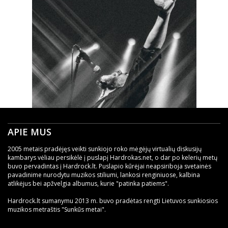
APIE MUS
2005 metais pradėjęs veikti sunkiojo roko mėgėjų virtualių diskusijų
kambarys vėliau persikėlė į puslapį Hardrokas.net, o dar po kelerių metų
buvo pervadintas į Hardrock.lt. Puslapio kūrėjai neapsiriboja svetainės
pavadinime nurodytu muzikos stiliumi, lankosi renginiuose, kalbina
atlikėjus bei apžvelgia albumus, kurie "patinka patiems".
Hardrock.lt sumanymu 2013 m. buvo pradėtas rengti Lietuvos sunkiosios
muzikos metraštis "Sunkūs metai".