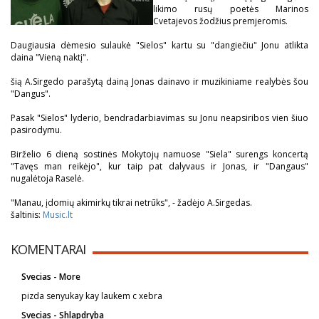
likimo rusų poetės Marinos
Cvetajevos žodžius premjeromis.
Daugiausia dėmesio sulaukė "Sielos" kartu su "dangiečiu" Jonu atlikta
daina "Vieną naktį".
šią A.Sirgedo parašytą dainą Jonas dainavo ir muzikiniame realybės šou
"Dangus".
Pasak "Sielos" lyderio, bendradarbiavimas su Jonu neapsiribos vien šiuo
pasirodymu.
Birželio 6 dieną sostinės Mokytojų namuose "Siela" surengs koncertą
"Tavęs man reikėjo", kur taip pat dalyvaus ir Jonas, ir "Dangaus"
nugalėtoja Raselė.
"Manau, įdomių akimirkų tikrai netrūks", - žadėjo A.Sirgedas.
šaltinis:
Music.lt
KOMENTARAI
Svecias - More
pizda senyukay kay laukem c xebra
Svecias - Shlapdryba