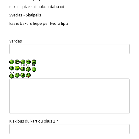
naxuiiii pize kai laukciu daba xd
Svecias - Skalpelis
kas is baxuru liepe per twora lipt?
Vardas:
Kiek bus du kart du plius 2 ?