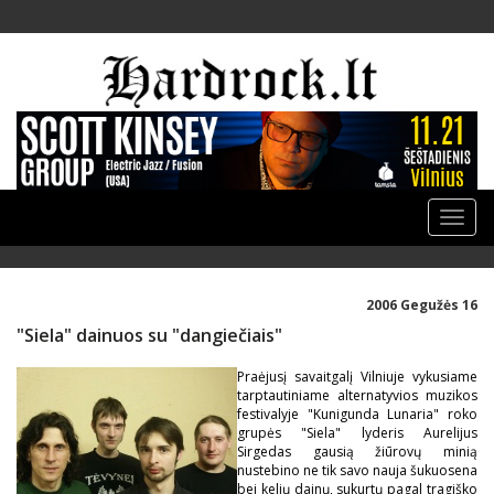
Toggle
naviga
2006 Gegužės 16
"Siela" dainuos su "dangiečiais"
Praėjusį savaitgalį Vilniuje vykusiame
tarptautiniame alternatyvios muzikos
festivalyje "Kunigunda Lunaria" roko
grupės "Siela" lyderis Aurelijus
Sirgedas gausią žiūrovų minią
nustebino ne tik savo nauja šukuosena
bei kelių dainų, sukurtų pagal tragiško