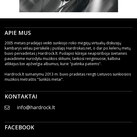
APIE MUS
2005 metais pradėjęs veikti sunkiojo roko mėgėjų virtualių diskusijų
kambarys vėliau persikėlė į puslapį Hardrokas.net, o dar po kelerių metų
buvo pervadintas į Hardrock.lt. Puslapio kūrėjai neapsiriboja svetainės
pavadinime nurodytu muzikos stiliumi, lankosi renginiuose, kalbina
atlikėjus bei apžvelgia albumus, kurie "patinka patiems".
Hardrock.lt sumanymu 2013 m. buvo pradėtas rengti Lietuvos sunkiosios
muzikos metraštis "Sunkūs metai".
KONTAKTAI
info@hardrock.lt
FACEBOOK