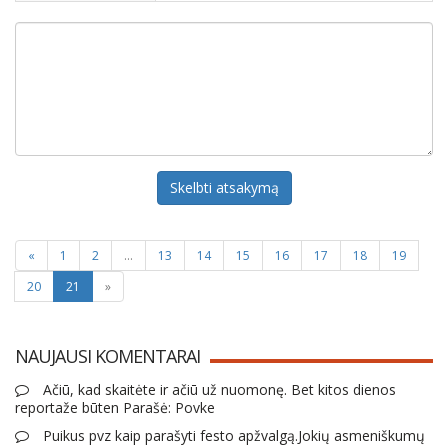
Skelbti atsakymą
«
1
2
...
13
14
15
16
17
18
19
20
21
»
NAUJAUSI KOMENTARAI
Ačiū, kad skaitėte ir ačiū už nuomonę. Bet kitos dienos
reportaže būten Parašė: Povke
Puikus pvz kaip parašyti festo apžvalgą.Jokių asmeniškumų