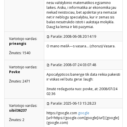
nesu valstybinio matematikos egzamino
laikes. Aisku, i informatika ar ekonomika jau
niekad neistociau, bet apskritai yra nemazai
net ir neblogu specialybiu, kur ir zemas sis
balas nesutrukdo istoti i aukstaja mokykla.
Daug ka lemia ir kiti pazymiai.
Parašė: 2008-06-08 20:14:19
Vartotojo vardas:
prieangis
O mano meilÄ—s vasara... (chorus) Vasara.
Žinutės: 1540
Parašė: 2008-07-24 03:07:48
Vartotojo vardas:
Povke
Apocalypticos baneryje tik data reikia pakeisti
ir viskas vel butu gerai :laugh:
Žinutės: 2471
žinutė redaguota nuo: povke, at: 2008/07/24
02:36
Parašė: 2025-06-13 15:28:23
Vartotojo vardas:
sibil36237
https://google.com
google
[url=https://google.com]google[/url] [google]
Žinutės: 2
(google.com)