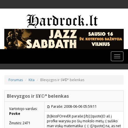
Toggle
naviga
Forumas
Kita
Blevyzgos ir š¥©° belenkas
Blevyzgos ir š¥©° belenkas
Parašė: 2008-06-06 05:59:11
Vartotojo vardas:
Povke
[b]kissFOrevER parašė:[/b] [quote]O aš į
profke warysiu po šių mokslo metų :( sušiko
Žinutės: 2471
man viską matematika :( :( :([/quote] na, as net