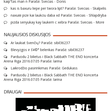
kaip”tas man n Parašė: Svecias - Donis
kas is baxuru liepe per twora lipt? Parašė: Svecias - Skalpelis
naxuiiii pize kai laukciu daba xd Parašė: Svecias - Shlapdryba
pizda senyukay kay laukem c xebra Parašė: Svecias - More
NAUJAUSIOS DISKUSIJOS
Ar laukiat švenčių? Parašė: sibil36237
Blevyzgos ir š¥©° belenkas Parašė: sibil36237
Parduodu 2 bilietus i Black Sabbath THE END koncerta
Arena Riga 2016.07.05 Parašė: larina
Laikrodžio pasirinkimas Parašė: Gedukass
Parduodu 2 bilietus i Black Sabbath THE END koncerta
Arena Riga 2016.07.05 Parašė: larina
DRAUGAI