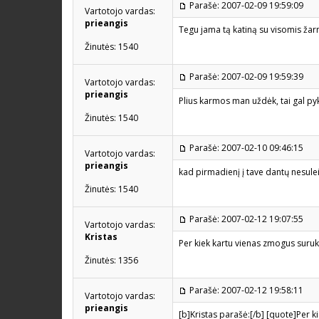
Parašė: 2007-02-09 19:59:09
Vartotojo vardas:
prieangis
Tegu jama tą katiną su visomis žarn
Žinutės: 1540
Parašė: 2007-02-09 19:59:39
Vartotojo vardas:
prieangis
Plius karmos man uždėk, tai gal pyk
Žinutės: 1540
Parašė: 2007-02-10 09:46:15
Vartotojo vardas:
prieangis
kad pirmadienį į tave dantų nesulei
Žinutės: 1540
Parašė: 2007-02-12 19:07:55
Vartotojo vardas:
Kristas
Per kiek kartu vienas zmogus suruk
Žinutės: 1356
Parašė: 2007-02-12 19:58:11
Vartotojo vardas:
prieangis
[b]Kristas parašė:[/b] [quote]Per k