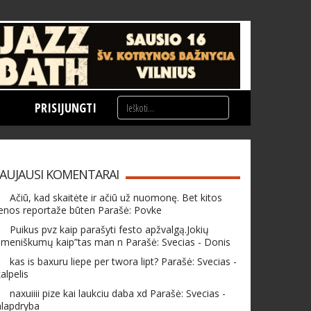
PRISIJUNGTI
AUJAUSI KOMENTARAI
Ačiū, kad skaitėte ir ačiū už nuomonę. Bet kitos
enos reportaže būten Parašė: Povke
Puikus pvz kaip parašyti festo apžvalgą.Jokių
meniškumų kaip”tas man n Parašė: Svecias - Donis
kas is baxuru liepe per twora lipt? Parašė: Svecias -
alpelis
naxuiiii pize kai laukciu daba xd Parašė: Svecias -
hlapdryba