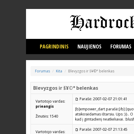
PAGRINDINIS
NAUJIENOS
FORUMAS
Forumas
Kita
Blevyzgos ir š¥©° belenkas
Blevyzgos ir š¥©° belenkas
Parašė: 2007-02-07 21:01:41
Vartotojo vardas:
prieangis
[b]empower_dart parašė:[/b] [quot
atsikosėdamas ištarsiu. Ups :}}.. O 
Žinutės: 1540
kad į gimtadienį neatkeliavai. :blush
Parašė: 2007-02-07 21:13:45
Vartotojo vardas: