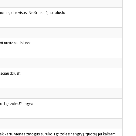
omis, dar visas. Neišrinkinėjau :blush:
ti nustosiu :blush:
sčiau :blush:
o 1gr zoles!?:angry:
iek kartu vienas zmogus suruko 1gr zoles!?:angry:[/quote] Jei kalbam