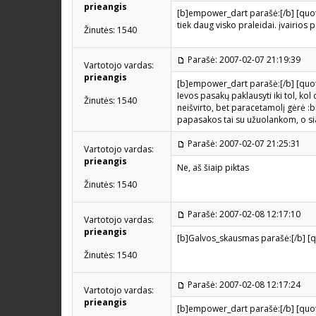
prieangis
[b]empower_dart parašė:[/b] [quote
tiek daug visko praleidai. įvairios p
Žinutės: 1540
Parašė: 2007-02-07 21:19:39
Vartotojo vardas:
prieangis
[b]empower_dart parašė:[/b] [quote
Ievos pasakų paklausyti iki tol, kol 
Žinutės: 1540
neišvirto, bet paracetamolį gėrė :b
papasakos tai su užuolankom, o sia
Parašė: 2007-02-07 21:25:31
Vartotojo vardas:
prieangis
Ne, aš šiaip piktas
Žinutės: 1540
Parašė: 2007-02-08 12:17:10
Vartotojo vardas:
prieangis
[b]Galvos_skausmas parašė:[/b] [qu
Žinutės: 1540
Parašė: 2007-02-08 12:17:24
Vartotojo vardas:
prieangis
[b]empower_dart parašė:[/b] [quote