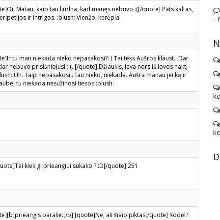
]Oi. Matau, kaip tau liūdna, kad manęs nebuvo :([/quote] Pats kaltas,
eripetijos ir intrigos. :blush: Vienžo, kerėpla.
-
N
]Ir tu man niekada nieko nepasakosi?: ( Tai teks Aušros klaust.. Dar
dar nebuvo prisišniojusi : (..[/quote] Džiaukis, Ieva nors iš lovos naktį
lush: Uh. Taip nepasakosiu tau nieko, niekada. Aušra manau jei ką ir
ube, tu niekada nesužinosi tiesos :blush:
ko
ko
D
ote]Tai kiek gi prieangiui sukako ? :D[/quote] 251
][b]prieangis parašė:[/b] [quote]Ne, aš šiaip piktas[/quote] Kodėl?