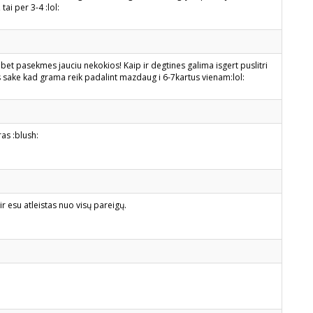
ai per 3-4 :lol:
 bet pasekmes jauciu nekokios! Kaip ir degtines galima isgert puslitri
as sake kad grama reik padalint mazdaug i 6-7kartus vienam:lol:
ras :blush:
ir esu atleistas nuo visų pareigų.