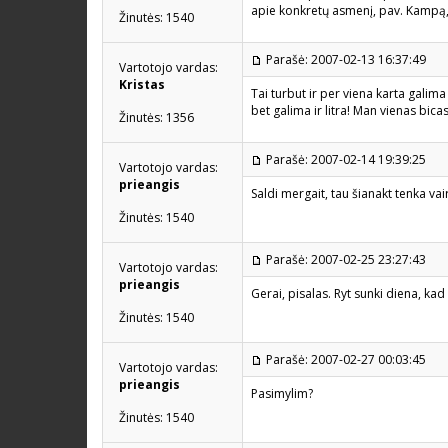
apie konkretų asmenį, pav. Kampą, t
Žinutės: 1540
Parašė: 2007-02-13 16:37:49
Vartotojo vardas:
Kristas
Tai turbut ir per viena karta galima
bet galima ir litra! Man vienas bic
Žinutės: 1356
Parašė: 2007-02-14 19:39:25
Vartotojo vardas:
prieangis
Saldi mergait, tau šianakt tenka vai
Žinutės: 1540
Parašė: 2007-02-25 23:27:43
Vartotojo vardas:
prieangis
Gerai, pisalas. Ryt sunki diena, kad 
Žinutės: 1540
Parašė: 2007-02-27 00:03:45
Vartotojo vardas:
prieangis
Pasimylim?
Žinutės: 1540