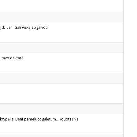
 :blush: Gali viską apgalvoti
ei tavo daktarė.
škrypėlis. Bent pameluot galėtum...[/quote] Ne