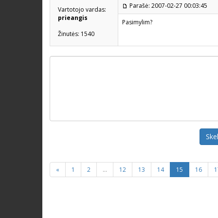
Parašė: 2007-02-27 00:03:45
Vartotojo vardas:
prieangis
Pasimylim?
Žinutės: 1540
Ske
«
1
2
...
12
13
14
15
16
1