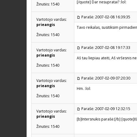
[/quote] Dar nesupratai? :lol:
Žinutės: 1540
Parašė: 2007-02-08 16:39:35
Vartotojo vardas:
prieangis
Tavo reikalas, susitiksim pirmadienį
Žinutės: 1540
Parašė: 2007-02-08 19:17:33
Vartotojo vardas:
prieangis
Aš tau liepiau ateiti, Aš viršesnis n
Žinutės: 1540
Parašė: 2007-02-09 07:20:30
Vartotojo vardas:
prieangis
Hm. :lol:
Žinutės: 1540
Parašė: 2007-02-09 12:32:15
Vartotojo vardas:
prieangis
[b]Intersnukis parašė:[/b] [quote]I
Žinutės: 1540