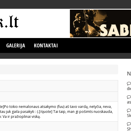
GALERIJA
KONTAKTAI
N
di
as
e]Po tokio nemalonaus atsakymo (fuu) aš tavo vardą, netyčia, neva,
tau juk gaila pasakyti : (.[/quote] Tai taip, man gi pošimts nuoskauda,
Sk
: Va ir pražioplinai viską.
S