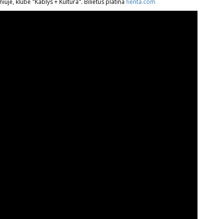
niuje, klube "Kablys + Kultūra". Bilietus platina
fienta.com