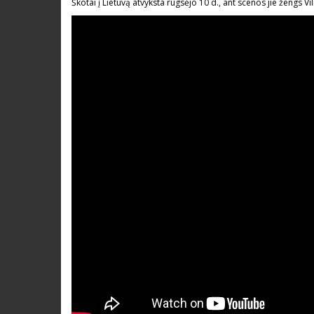
Škotai į Lietuvą atvyksta rugsėjo 10 d., ant scenos jie žengs Vil