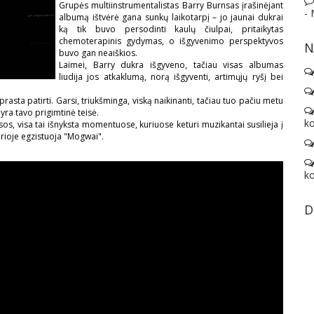
Grupės multiinstrumentalistas Barry Burnsas įrašinėjant
-
albumą ištvėrė gana sunkų laikotarpį – jo jaunai dukrai
ką tik buvo persodinti kaulų čiulpai, pritaikytas
chemoterapinis gydymas, o išgyvenimo perspektyvos
N
buvo gan neaiškios.
Laimei, Barry dukra išgyveno, tačiau visas albumas
liudija jos atkaklumą, norą išgyventi, artimųjų ryšį bei
rasta patirti. Garsi, triukšminga, viską naikinanti, tačiau tuo pačiu metu
 yra tavo prigimtinė teisė.
ko
os, visa tai išnyksta momentuose, kuriuose keturi muzikantai susilieja į
urioje egzistuoja "Mogwai".
ko
D