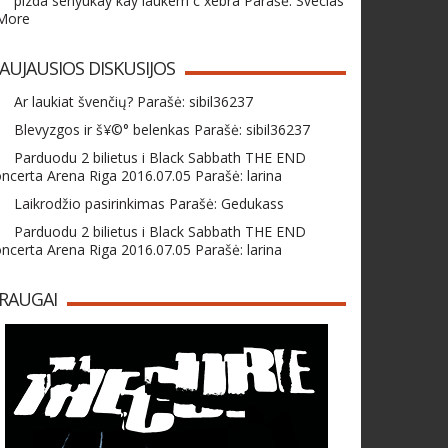
pizda senyukay kay laukem c xebra Parašė: Svecias
 More
AUJAUSIOS DISKUSIJOS
Ar laukiat švenčių? Parašė: sibil36237
Blevyzgos ir š¥©° belenkas Parašė: sibil36237
Parduodu 2 bilietus i Black Sabbath THE END
ncerta Arena Riga 2016.07.05 Parašė: larina
Laikrodžio pasirinkimas Parašė: Gedukass
Parduodu 2 bilietus i Black Sabbath THE END
ncerta Arena Riga 2016.07.05 Parašė: larina
RAUGAI