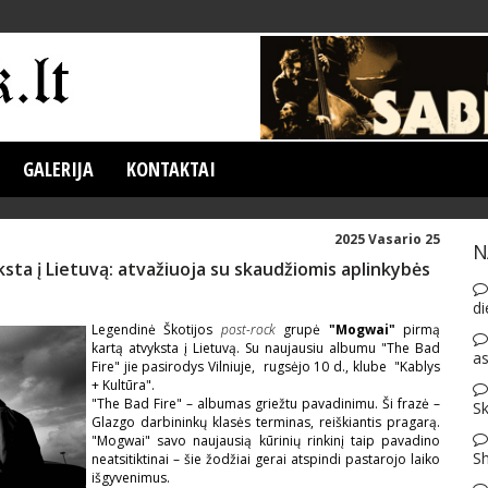
GALERIJA
KONTAKTAI
2025 Vasario 25
N
ta į Lietuvą: atvažiuoja su skaudžiomis aplinkybės
di
Legendinė Škotijos
post-rock
grupė
"Mogwai"
pirmą
kartą atvyksta į Lietuvą. Su naujausiu albumu "The Bad
as
Fire" jie pasirodys Vilniuje, rugsėjo 10 d., klube "Kablys
+ Kultūra".
"The Bad Fire" – albumas griežtu pavadinimu. Ši frazė –
Sk
Glazgo darbininkų klasės terminas, reiškiantis pragarą.
"Mogwai" savo naujausią kūrinių rinkinį taip pavadino
S
neatsitiktinai – šie žodžiai gerai atspindi pastarojo laiko
išgyvenimus.