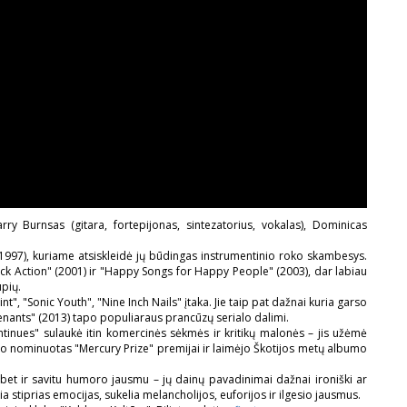
rry Burnsas (gitara, fortepijonas, sintezatorius, vokalas), Dominicas
997), kuriame atsiskleidė jų būdingas instrumentinio roko skambesys.
ck Action" (2001) ir "Happy Songs for Happy People" (2003), dar labiau
upių.
t", "Sonic Youth", "Nine Inch Nails" įtaka. Jie taip pat dažnai kuria garso
venants" (2013) tapo populiaraus prancūzų serialo dalimi.
tinues" sulaukė itin komercinės sėkmės ir kritikų malonės – jis užėmė
uvo nominuotas "Mercury Prize" premijai ir laimėjo Škotijos metų albumo
 bet ir savitu humoro jausmu – jų dainų pavadinimai dažnai ironiški ar
a stiprias emocijas, sukelia melancholijos, euforijos ir ilgesio jausmus.