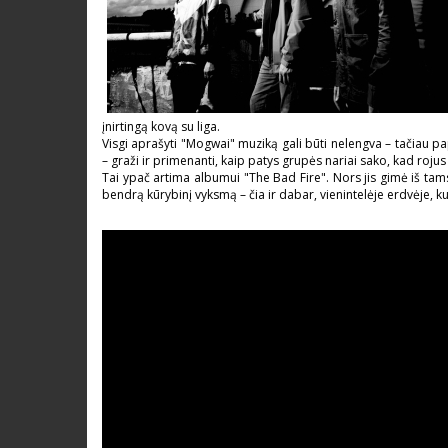
įnirtingą kovą su liga.
Visgi aprašyti "Mogwai" muziką gali būti nelengva – tačiau pap
– graži ir primenanti, kaip patys grupės nariai sako, kad rojus
Tai ypač artima albumui "The Bad Fire". Nors jis gimė iš tams
bendrą kūrybinį vyksmą – čia ir dabar, vienintelėje erdvėje, k