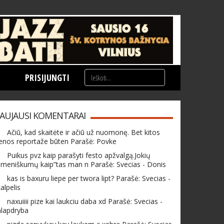
PRISIJUNGTI
AUJAUSI KOMENTARAI
Ačiū, kad skaitėte ir ačiū už nuomonę. Bet kitos
enos reportaže būten Parašė: Povke
Puikus pvz kaip parašyti festo apžvalgą.Jokių
meniškumų kaip”tas man n Parašė: Svecias - Donis
kas is baxuru liepe per twora lipt? Parašė: Svecias -
alpelis
naxuiiii pize kai laukciu daba xd Parašė: Svecias -
hlapdryba