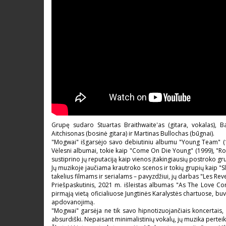
Grupę sudaro Stuartas Braithwaite'as (gitara, vokalas), Ba
Aitchisonas (bosinė gitara) ir Martinas Bullochas (būgnai).
"Mogwai" išgarsėjo savo debiutiniu albumu "Young Team" (1
Vėlesni albumai, tokie kaip "Come On Die Young" (1999), "Ro
sustiprino jų reputaciją kaip vienos įtakingiausių postroko gr
Jų muzikoje jaučiama krautroko scenos ir tokių grupių kaip "Slin
takelius filmams ir serialams – pavyzdžiui, jų darbas "Les Re
Priešpaskutinis, 2021 m. išleistas albumas "As The Love Con
pirmąją vietą oficialiuose Jungtinės Karalystės chartuose, b
apdovanojimą.
"Mogwai" garsėja ne tik savo hipnotizuojančiais koncertais,
absurdiški. Nepaisant minimalistinių vokalų, jų muzika perteiki