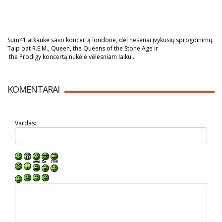
Sum41 atšaukė savo koncertą londone, dėl nesenai įvykusių sprogdinimų.
Taip pat R.E.M., Queen, the Queens of the Stone Age ir
the Prodigy koncertą nukėlė vėlesniam laikui.
KOMENTARAI
Vardas: