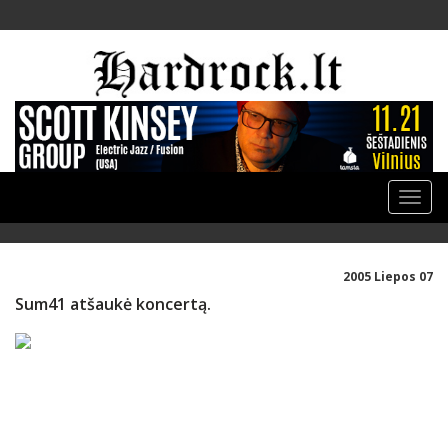
Toggle
naviga
2005 Liepos 07
Sum41 atšaukė koncertą.