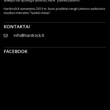
atlikėjus bei apžvelgia albumus, kurie "patinka patiems".
Hardrock.lt sumanymu 2013 m. buvo pradėtas rengti Lietuvos sunkiosios
muzikos metraštis "Sunkūs metai".
KONTAKTAI
info@hardrock.lt
FACEBOOK