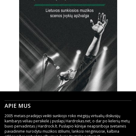
APIE MUS
2005 metais pradėjęs veikti sunkiojo roko mėgėjų virtualių diskusijų
kambarys vėliau persikėlė į puslapį Hardrokas.net, o dar po kelerių metų
buvo pervadintas į Hardrock.lt. Puslapio kūrėjai neapsiriboja svetainės
pavadinime nurodytu muzikos stiliumi, lankosi renginiuose, kalbina