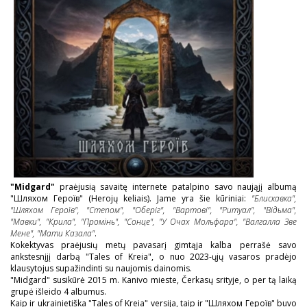
"Midgard"
praėjusią savaitę internete patalpino savo naująjį albumą
"Шляхом Героїв" (Herojų keliais). Jame yra šie kūriniai:
"Блискавка",
"Шляхом Героїв", "Степом", "Оберіг", "Вартові", "Ритуал", "Відьма",
"Мавки", "Крила", "Промінь", "Сонце", "У Очах Мольфара", "Валгалла Зве
Мене", "Мати Казала"
.
Kokektyvas praėjusių metų pavasarį gimtąja kalba perrašė savo
ankstesnįjį darbą "Tales of Kreia", o nuo 2023-ųjų vasaros pradėjo
klausytojus supažindinti su naujomis dainomis.
"Midgard" susikūrė 2015 m. Kanivo mieste, Čerkasų srityje, o per tą laiką
grupė išleido 4 albumus.
Kaip ir ukrainietiška "Tales of Kreia" versija, taip ir "Шляхом Героїв" buvo