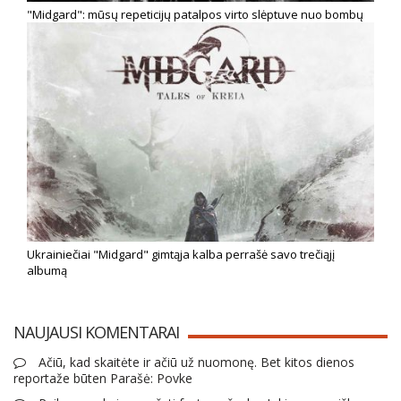
"Midgard": mūsų repeticijų patalpos virto slėptuve nuo bombų
Ukrainiečiai "Midgard" gimtąja kalba perrašė savo trečiąjį
albumą
NAUJAUSI KOMENTARAI
Ačiū, kad skaitėte ir ačiū už nuomonę. Bet kitos dienos
reportaže būten Parašė: Povke