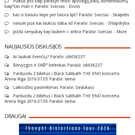
Puikus pvz kaip parašyti festo apžvalgą.Jokių asmeniškumų
kaip”tas man n Parašė: Svecias - Donis
kas is baxuru liepe per twora lipt? Parašė: Svecias - Skalpelis
naxuiiii pize kai laukciu daba xd Parašė: Svecias - Shlapdryba
pizda senyukay kay laukem c xebra Parašė: Svecias - More
NAUJAUSIOS DISKUSIJOS
Ar laukiat švenčių? Parašė: sibil36237
Blevyzgos ir š¥©° belenkas Parašė: sibil36237
Parduodu 2 bilietus i Black Sabbath THE END koncerta
Arena Riga 2016.07.05 Parašė: larina
Laikrodžio pasirinkimas Parašė: Gedukass
Parduodu 2 bilietus i Black Sabbath THE END koncerta
Arena Riga 2016.07.05 Parašė: larina
DRAUGAI