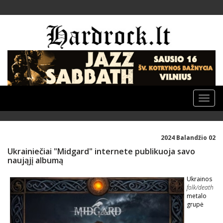
Toggle
naviga
2024 Balandžio 02
Ukrainiečiai "Midgard" internete publikuoja savo
naująjį albumą
Ukrainos
folk/death
metalo
grupė