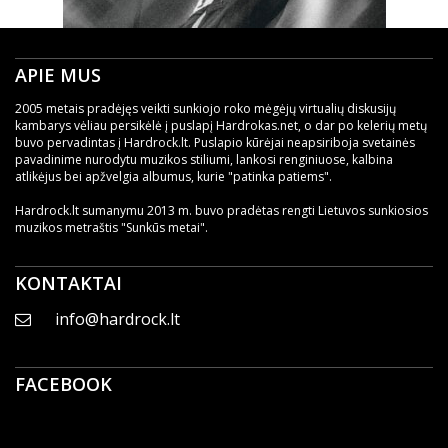
APIE MUS
2005 metais pradėjęs veikti sunkiojo roko mėgėjų virtualių diskusijų
kambarys vėliau persikėlė į puslapį Hardrokas.net, o dar po kelerių metų
buvo pervadintas į Hardrock.lt. Puslapio kūrėjai neapsiriboja svetainės
pavadinime nurodytu muzikos stiliumi, lankosi renginiuose, kalbina
atlikėjus bei apžvelgia albumus, kurie "patinka patiems".
Hardrock.lt sumanymu 2013 m. buvo pradėtas rengti Lietuvos sunkiosios
muzikos metraštis "Sunkūs metai".
KONTAKTAI
info@hardrock.lt
FACEBOOK