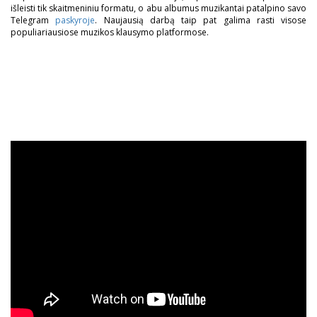
išleisti tik skaitmeniniu formatu, o abu albumus muzikantai patalpino savo
Telegram
paskyroje
. Naujausią darbą taip pat galima rasti visose
populiariausiose muzikos klausymo platformose.