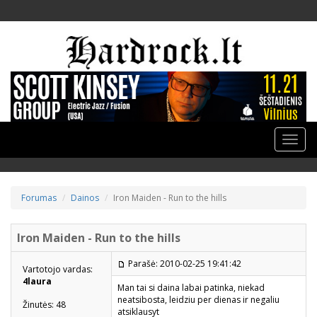
Toggle
naviga
Forumas
Dainos
Iron Maiden - Run to the hills
Iron Maiden - Run to the hills
Parašė: 2010-02-25 19:41:42
Vartotojo vardas:
4laura
Man tai si daina labai patinka, niekad
neatsibosta, leidziu per dienas ir negaliu
Žinutės: 48
atsiklausyt