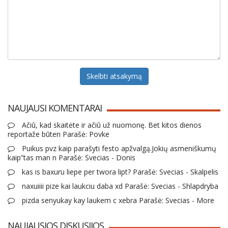
Skelbti atsakymą
NAUJAUSI KOMENTARAI
Ačiū, kad skaitėte ir ačiū už nuomonę. Bet kitos dienos
reportaže būten Parašė: Povke
Puikus pvz kaip parašyti festo apžvalgą.Jokių asmeniškumų
kaip”tas man n Parašė: Svecias - Donis
kas is baxuru liepe per twora lipt? Parašė: Svecias - Skalpelis
naxuiiii pize kai laukciu daba xd Parašė: Svecias - Shlapdryba
pizda senyukay kay laukem c xebra Parašė: Svecias - More
NAUJAUSIOS DISKUSIJOS