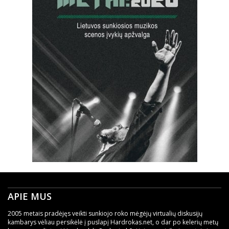
APIE MUS
2005 metais pradėjęs veikti sunkiojo roko mėgėjų virtualių diskusijų
kambarys vėliau persikėlė į puslapį Hardrokas.net, o dar po kelerių metų