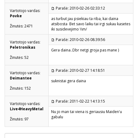
Parašė: 2010-02-26 02:33:12
Vartotojo vardas:
Povke
as turbut jau psiekiau ta riba, kai daina
atsibosta
Bet savo laiku tai irgi sukau kasetes
Žinutės: 2471
iki susidevejimo \\m/
Parašė: 2010-02-26 08:39:56
Vartotojo vardas:
Peletronikas
Gera daina..Dbr netgi groja pas mane
)
Žinutės: 52
Parašė: 2010-02-27 14:18:51
Vartotojo vardas:
Deimantee
suknistai gera daina
Žinutės: 152
Parašė: 2011-02-22 14:13:15
Vartotojo vardas:
Live4HeavyMetal
Nu jo man tai viena is geriausiu Maiden'u
gabalu
Žinutės: 97