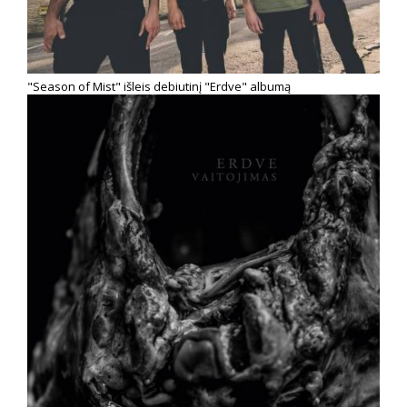
"Season of Mist" išleis debiutinį "Erdve" albumą