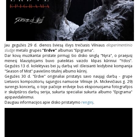
Jau gegužės 29 d. dienos šviesą išvys trečiasis Vilniaus
eksperimentinio
sludge
metalo grupės
"Erdve"
albumas "Epigrama".
Dar kovą muzikantai pristatė pirmąjį šio disko singlą "Nyra", o praėjusį
mėnesį klausytojams buvo pateiktas vaizdo klipas kūriniui "Ydos".
Gegužės 13 d. kolektyvas bei jų darbą vėl išleisianti leidybinė kompanija
"Season of Mist" paviešino titulinį albumo kūrinį.
Gegužės 30 d. "Erdve" originaliai pristatys savo naująjį darbą - grupė
Lietuvos kompozitorių sąjungos namuose Vilniuje (A. Mickevičiaus g. 29)
surengs koncertą, o toje pačioje erdvėje bus eksponuojama fotografijos
ir skulptūros darbų serija, sukurta specialiai sukurta albumo "Epigrama"
apipavidalinimui.
Daugiau informacijos apie disko pristatymo
renginį
.