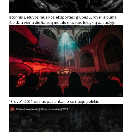
Istorinis Lietuvos muzikos eksportas: grupės „Erdve“ albumą
išleidžia viena didžiausių metalo muzikos leidyklų pasaulyje
"Erdve": 2021-uosius pasitinkame su nauju polėkiu