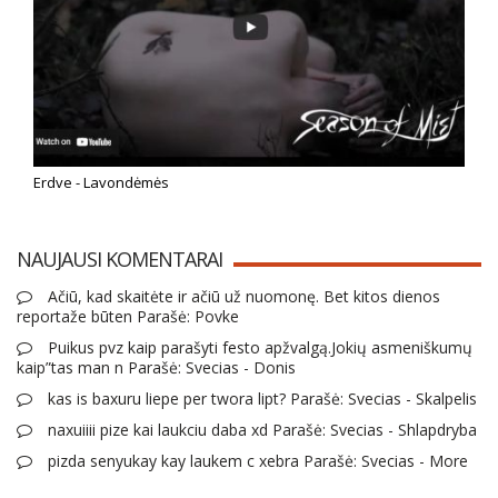
Erdve - Lavondėmės
NAUJAUSI KOMENTARAI
Ačiū, kad skaitėte ir ačiū už nuomonę. Bet kitos dienos
reportaže būten Parašė: Povke
Puikus pvz kaip parašyti festo apžvalgą.Jokių asmeniškumų
kaip”tas man n Parašė: Svecias - Donis
kas is baxuru liepe per twora lipt? Parašė: Svecias - Skalpelis
naxuiiii pize kai laukciu daba xd Parašė: Svecias - Shlapdryba
pizda senyukay kay laukem c xebra Parašė: Svecias - More