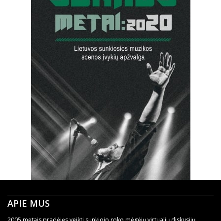
APIE MUS
2005 metais pradėjęs veikti sunkiojo roko mėgėjų virtualių diskusijų