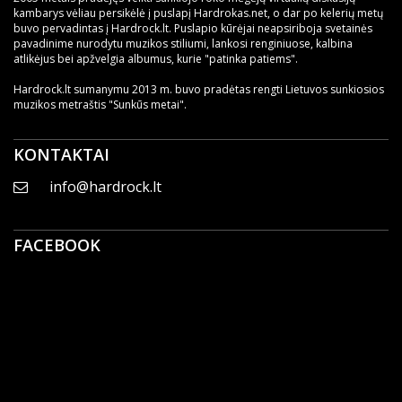
kambarys vėliau persikėlė į puslapį Hardrokas.net, o dar po kelerių metų
buvo pervadintas į Hardrock.lt. Puslapio kūrėjai neapsiriboja svetainės
pavadinime nurodytu muzikos stiliumi, lankosi renginiuose, kalbina
atlikėjus bei apžvelgia albumus, kurie "patinka patiems".
Hardrock.lt sumanymu 2013 m. buvo pradėtas rengti Lietuvos sunkiosios
muzikos metraštis "Sunkūs metai".
KONTAKTAI
info@hardrock.lt
FACEBOOK