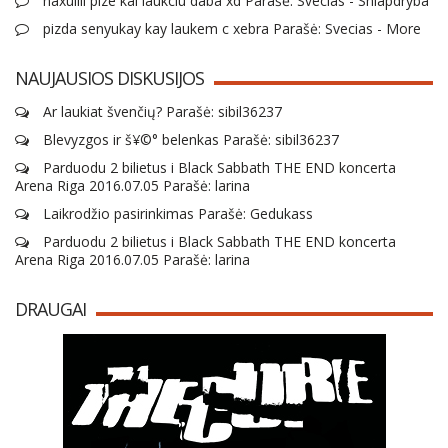
naxuiiii pize kai laukciu daba xd Parašė: Svecias - Shlapdryba
pizda senyukay kay laukem c xebra Parašė: Svecias - More
NAUJAUSIOS DISKUSIJOS
Ar laukiat švenčių? Parašė: sibil36237
Blevyzgos ir š¥©° belenkas Parašė: sibil36237
Parduodu 2 bilietus i Black Sabbath THE END koncerta
Arena Riga 2016.07.05 Parašė: larina
Laikrodžio pasirinkimas Parašė: Gedukass
Parduodu 2 bilietus i Black Sabbath THE END koncerta
Arena Riga 2016.07.05 Parašė: larina
DRAUGAI