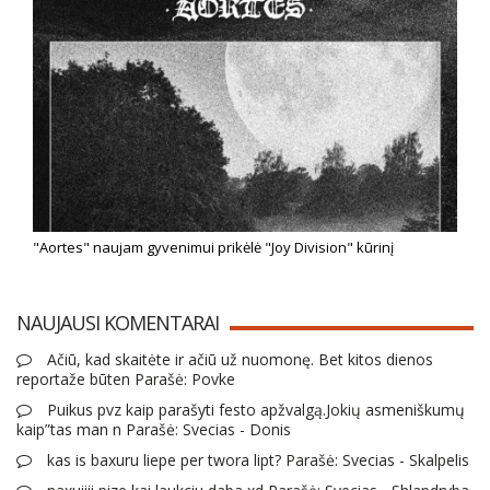
"Aortes" naujam gyvenimui prikėlė "Joy Division" kūrinį
NAUJAUSI KOMENTARAI
Ačiū, kad skaitėte ir ačiū už nuomonę. Bet kitos dienos
reportaže būten Parašė: Povke
Puikus pvz kaip parašyti festo apžvalgą.Jokių asmeniškumų
kaip”tas man n Parašė: Svecias - Donis
kas is baxuru liepe per twora lipt? Parašė: Svecias - Skalpelis