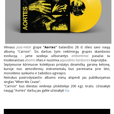
Vilniaus
post-metal
grupė
"Aortes"
balandžio 28 d. išleis savo naują
albumą "Carrion". Šis darbas žymi reikšmingą grupės skambesio
evoliuciją - jame susilieja užburiantys
ambientiniai
pasažai su
triuškinančiais
doom'o
rifais ir nuožmia
pajuodinto hardcore'o
beprotybe.
Septyniuose kūriniuose kolektyvas pristatys dinamišką garsinę kelionę,
kurioje nuo atmosferinių instrumentalų bus pereinama prie lėto,
monolitinio sunkumo ir žaibiškos agresijos.
Netrukus pasirodysiančio albumo esmą atspindi jau publikuojamas
singlas "When We Cease".
"Carrion" bus išleistas vinilinėje plokštelėje 200 egz. tiražu. Užsisakyti
naująjį "Aortes" darbą jau galite užsisakyti
čia
.