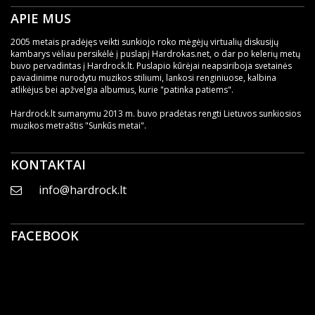
APIE MUS
2005 metais pradėjęs veikti sunkiojo roko mėgėjų virtualių diskusijų
kambarys vėliau persikėlė į puslapį Hardrokas.net, o dar po kelerių metų
buvo pervadintas į Hardrock.lt. Puslapio kūrėjai neapsiriboja svetainės
pavadinime nurodytu muzikos stiliumi, lankosi renginiuose, kalbina
atlikėjus bei apžvelgia albumus, kurie "patinka patiems".
Hardrock.lt sumanymu 2013 m. buvo pradėtas rengti Lietuvos sunkiosios
muzikos metraštis "Sunkūs metai".
KONTAKTAI
info@hardrock.lt
FACEBOOK