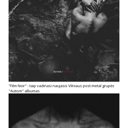
"Film Noir" - taip vadinasi naujasis Vilniaus post-metal grupės
"Autism" albumas