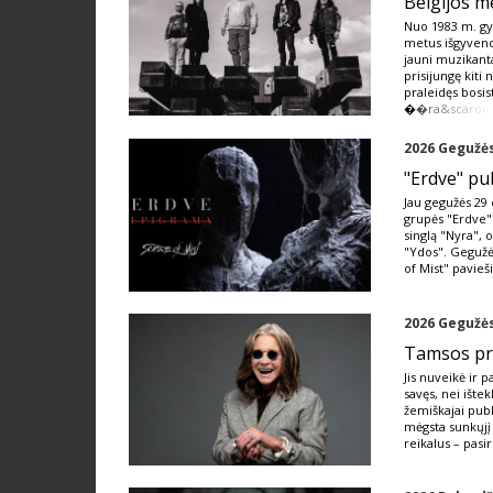
Belgijos m
Nuo 1983 m. gy
metus išgyveno
jauni muzikant
prisijungę kiti
praleidęs bosis
�
�ra&scaron
2026 Gegužės
"Erdve" pu
Jau gegužės 29 
grupės "Erdve"
singlą "Nyra", 
"Ydos". Gegužės
of Mist" pavieš
2026 Gegužės
Tamsos pri
Jis nuveikė ir 
savęs, nei ištek
žemiškajai publ
mėgsta sunkųjį
reikalus – pasi