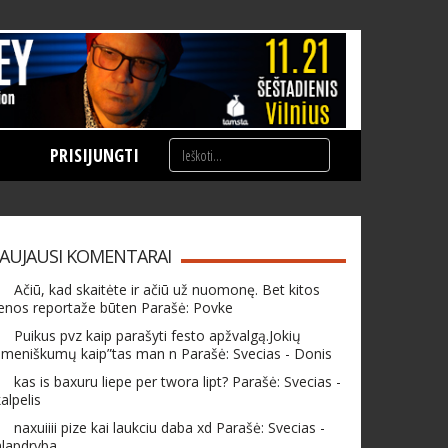
PRISIJUNGTI
AUJAUSI KOMENTARAI
Ačiū, kad skaitėte ir ačiū už nuomonę. Bet kitos
enos reportaže būten Parašė: Povke
Puikus pvz kaip parašyti festo apžvalgą.Jokių
meniškumų kaip”tas man n Parašė: Svecias - Donis
kas is baxuru liepe per twora lipt? Parašė: Svecias -
alpelis
naxuiiii pize kai laukciu daba xd Parašė: Svecias -
hlapdryba