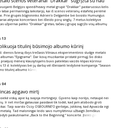
etalo scenos veteranai "Drakkar" sugrįžta su nau
vuojanti Belgijos speed/heavy metal grupė "Drakkar" pastaruosius kelis
 labai permainingą laikotarpį, kai iš scenos veteranų estafetę perėmė
ai. Prie grupės būgnininko Adrien'o Delgambe bei bosisto Humungus
 nariai aktyviai koncertavo bei išleido porą singlų. 7 metus kolektyve
tas užpernai paliko "Drakkar" gretas, tačiau į grupę sugrįžo visų albumų
 13
blikuoja titulinį būsimojo albumo kūrinį
d. dienos šviesą išvys trečiasis Vilniaus eksperimentinio sludge metalo
 albumas "Epigrama". Dar kovą muzikantai pristatė pirmąjį šio disko
o praėjusį mėnesį klausytojams buvo pateiktas vaizdo klipas kūriniui
 13 d. kolektyvas bei jų darbą vėl išleisianti leidybinė kompanija "Season
ino titulinį albumo
kūrinį.
 04
ncas apgavo mirtį
pasiekė viską, apie ką svajoja mirtingieji. Gyveno kaip norėjo, netaupė nei
lių. Ir net mirčiai galiausiai pasidavė tik todėl, kad jam atsibodo groti
ikai. Taip svarsto Ozzy OSBOURNE‘O gerbėjai, įsitikinę, kad Apvaizda irgi
 metalą. Tad maloningai leido savo numylėtiniui užbaigti žemiškus
rodyti paskutiniame „Back to the Beginning ” koncerte. Į
teikti ger