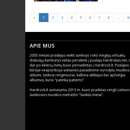
«
1
2
3
4
5
6
7
8
...
4
APIE MUS
2005 metais pradėjęs veikti sunkiojo roko mėgėjų virtualių
diskusijų kambarys vėliau persikėlė į puslapį Hardrokas.net, 
dar po kelerių metų buvo pervadintas į Hardrock.lt. Puslapio
kūrėjai neapsiriboja svetainės pavadinime nurodytu muzikos
stiliumi, lankosi renginiuose, kalbina atlikėjus bei apžvelgia
albumus, kurie "patinka patiems".
Hardrock.lt sumanymu 2013 m. buvo pradėtas rengti Lietuvo
sunkiosios muzikos metraštis "Sunkūs metai".