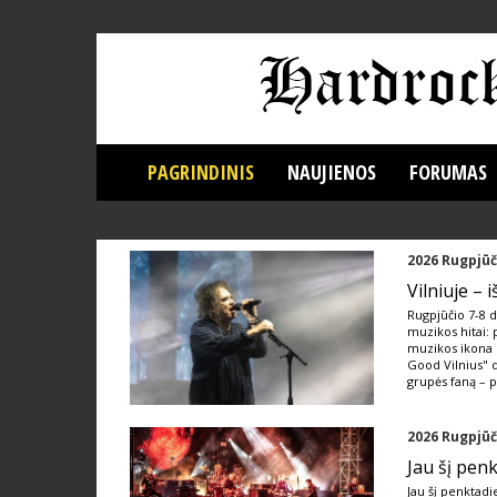
PAGRINDINIS
NAUJIENOS
FORUMAS
2026 Rugpjūč
Vilniuje – 
Rugpjūčio 7-8 d.
muzikos hitai: 
muzikos ikona M
Good Vilnius" d
grupės faną – 
2026 Rugpjūč
Jau šį pen
Jau šį penktadi