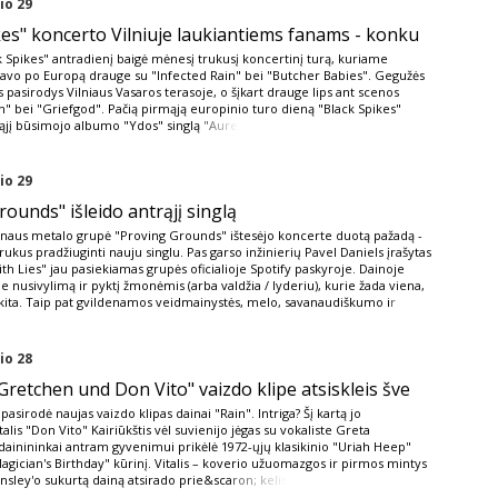
io 29
kes" koncerto Vilniuje laukiantiems fanams - konku
ck Spikes" antradienį baigė mėnesį trukusį koncertinį turą, kuriame
iavo po Europą drauge su "Infected Rain" bei "Butcher Babies". Gegužės
s pasirodys Vilniaus Vasaros terasoje, o šįkart drauge lips ant scenos
" bei "Griefgod". Pačią pirmąją europinio turo dieną "Black Spikes"
ąjį būsimojo albumo "Ydos" singlą
"Aure
io 29
ounds" išleido antrąjį singlą
naus metalo grupė "Proving Grounds" ištesėjo koncerte duotą pažadą -
rukus pradžiuginti nauju singlu. Pas garso inžinierių Pavel Daniels įrašytas
th Lies" jau pasiekiamas grupės oficialioje Spotify paskyroje. Dainoje
 nusivylimą ir pyktį žmonėmis (arba valdžia / lyderiu), kurie žada viena,
 kita. Taip pat gvildenamos veidmainystės, melo, savanaudiškumo i
r
io 28
retchen und Don Vito" vaizdo klipe atsiskleis šve
pasirodė naujas vaizdo klipas dainai "Rain". Intriga? Šį kartą jo
alis "Don Vito" Kairiūkštis vėl suvienijo jėgas su vokaliste Greta
dainininkai antram gyvenimui prikėlė 1972-ųjų klasikinio "Uriah Heep"
gician's Birthday" kūrinį. Vitalis – koverio užuomazgos ir pirmos mintys
nsley'o sukurtą dainą atsirado prie&sca
ron; kelis