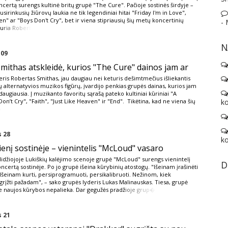
certą surengs kultinė britų grupė "The Cure". Pačioje sostinės širdyje –
usirinkusių žiūrovų laukia ne tik legendiniai hitai "Friday I'm in Love",
en" ar "Boys Don't Cry", bet ir viena stipriausių šių metų koncertinių
-
ku
ria Robert
N
 09
mithas atskleidė, kurios "The Cure" dainos jam ar
ris Robertas Smithas, jau daugiau nei keturis dešimtmečius išliekantis
ų alternatyvios muzikos figūrų, įvardijo penkias grupės dainas, kurios jam
daugiausia. Į muzikanto favoritų sąrašą pateko kultiniai kūriniai "A
Don’t Cry", "Faith", "Just Like Heaven" ir "End". Tikėtina, kad ne viena šių
ko
o
 28
ko
ienį sostinėje – vienintelis "McLoud" vasaro
didžiojoje Lukiškių kalėjimo scenoje grupė "McLoud" surengs vienintelį
D
ncertą sostinėje. Po jo grupė išeina kūrybinių atostogų. "Išeinam įrašinėti
Išeinam kurti, persiprogramuoti, persikalibruoti. Nežinom, kiek
grįžti pažadam", – sako grupės lyderis Lukas Malinauskas. Tiesa, grupė
e naujos kūrybos nepalieka. Dar gegužės pradž
ioje grup�
 21