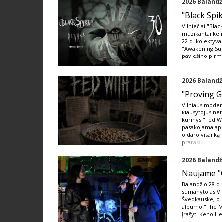
2026 Balandž
"Black Spi
Vilniečiai "Bla
muzikantai kel
22 d. kolektyva
"Awakening Sun
paviešino pirm
2026 Balandž
"Proving Gr
Vilniaus moder
klausytojus net
kūrinys "Fed Wi
pasakojama apie
o daro visai ką
prarasto
2026 Balandž
Naujame "G
Balandžio 28 d. 
sumanytojas Vit
Švedkauske, o 
albumo "The Ma
įrašyti Keno He