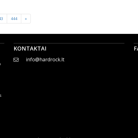
43
444
»
KONTAKTAI
F
info@hardrock.lt
o
s