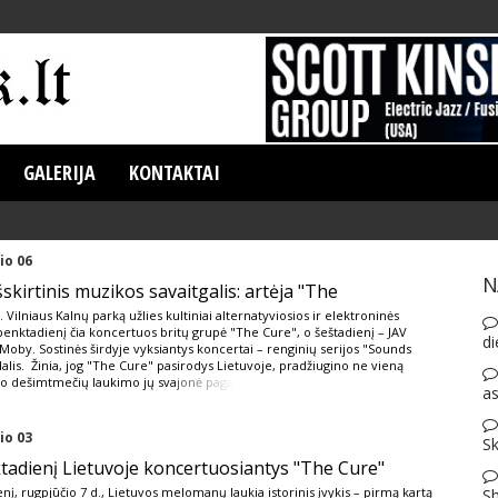
GALERIJA
KONTAKTAI
io 06
N
išskirtinis muzikos savaitgalis: artėja "The
 Vilniaus Kalnų parką užlies kultiniai alternatyviosios ir elektroninės
penktadienį čia koncertuos britų grupė "The Cure", o šeštadienį – JAV
di
oby. Sostinės širdyje vyksiantys koncertai – renginių serijos "Sounds
alis. Žinia, jog "The Cure" pasirodys Lietuvoje, pradžiugino ne vieną
po dešimtmečių laukimo jų sva
jonė paga
as
io 03
Sk
ktadienį Lietuvoje koncertuosiantys "The Cure"
enį, rugpjūčio 7 d., Lietuvos melomanų laukia istorinis įvykis – pirmą kartą
S