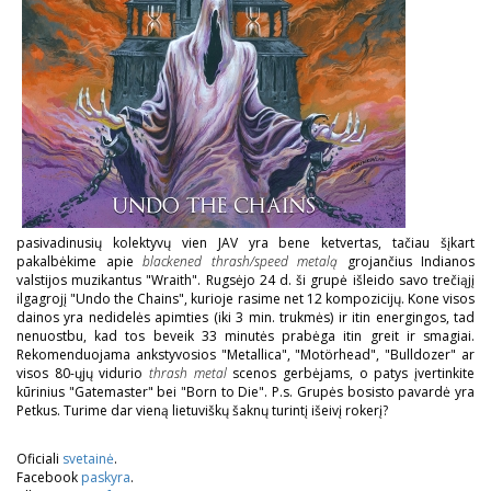
pasivadinusių kolektyvų vien JAV yra bene ketvertas, tačiau šįkart
pakalbėkime apie
blackened thrash/speed metalą
grojančius Indianos
valstijos muzikantus "Wraith". Rugsėjo 24 d. ši grupė išleido savo trečiąjį
ilgagrojį "Undo the Chains", kurioje rasime net 12 kompozicijų. Kone visos
dainos yra nedidelės apimties (iki 3 min. trukmės) ir itin energingos, tad
nenuostbu, kad tos beveik 33 minutės prabėga itin greit ir smagiai.
Rekomenduojama ankstyvosios "Metallica", "Motörhead", "Bulldozer" ar
visos 80-ųjų vidurio
thrash metal
scenos gerbėjams, o patys įvertinkite
kūrinius "Gatemaster" bei "Born to Die". P.s. Grupės bosisto pavardė yra
Petkus. Turime dar vieną lietuviškų šaknų turintį išeivį rokerį?
Oficiali
svetainė
.
Facebook
paskyra
.