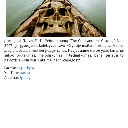
portugalai "Never End" išleido albumą "The Cold and the Craving". Nuo
2007-ųjų gyvuojantis kolektyvas savo kūryboje maišo
thrash, match rock,
prog, hardcore, metal
bei
grunge
stilius. Naujausiame darbe ypač tampriai
sulipo brutalumas, melodiškumas ir techniškumas. bene geriausi to
pavyzdžiai - kūriniai "Fake It All" ar "Scapegoat".
Facebook
paskyra
.
YouTube
paskyra
.
Albumas
Spotify
.