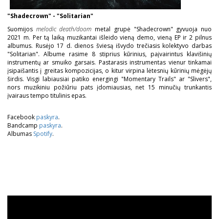
"Shadecrown" - "Solitarian"
Suomijos
melodic death/doom
metal grupė "Shadecrown" gyvuoja nuo
2021 m. Per tą laiką muzikantai išleido vieną demo, vieną EP ir 2 pilnus
albumus. Rusėjo 17 d. dienos šviesą išvydo trečiasis kolektyvo darbas
"Solitarian". Albume rasime 8 stiprius kūrinius, paįvairintus klavišinių
instrumentų ar smuiko garsais. Pastarasis instrumentas vienur tinkamai
įsipaišantis į greitas kompozicijas, o kitur virpina lėtesnių kūrinių mėgėjų
širdis. Visgi labiausiai patiko energingi "Momentary Trails" ar "Slivers",
nors muzikiniu požiūriu pats įdomiausias, net 15 minučių trunkantis
įvairaus tempo titulinis epas.
Facebook
paskyra
.
Bandcamp
paskyra
.
Albumas
Spotify
.