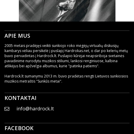
APIE MUS
2005 metais pradėjęs veikti sunkiojo roko mėgėjų virtualių diskusijų
kambarys vėliau persikėlė į puslapį Hardrokas.net, o dar po kelerių metų
buvo pervadintas į Hardrock.lt. Puslapio kūrėjai neapsiriboja svetainės
pavadinime nurodytu muzikos stiliumi, lankosi renginiuose, kalbina
atlikėjus bei apžvelgia albumus, kurie "patinka patiems".
Hardrock.lt sumanymu 2013 m. buvo pradėtas rengti Lietuvos sunkiosios
muzikos metraštis "Sunkūs metai".
KONTAKTAI
info@hardrock.lt
FACEBOOK