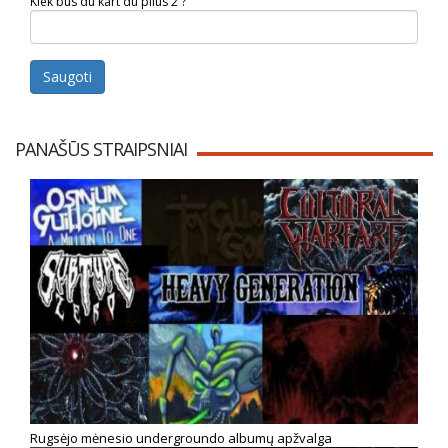
Kiek bus du kart du plius 2 ?
Saugoti
PANAŠŪS STRAIPSNIAI
Rugsėjo mėnesio undergroundo albumų apžvalga