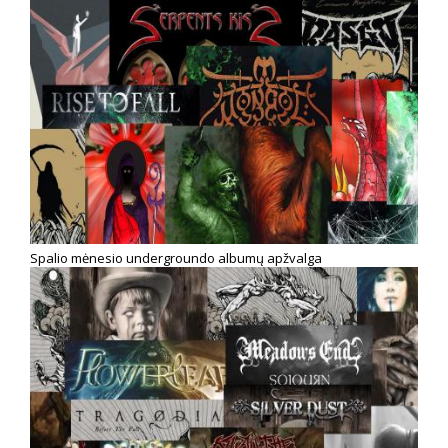
Spalio mėnesio undergroundo albumų apžvalga