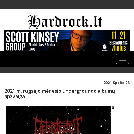
Toggle
naviga
2021 Spalio 03
2021 m. rugsėjo mėnesio undergroundo albumų
apžvalga
5.