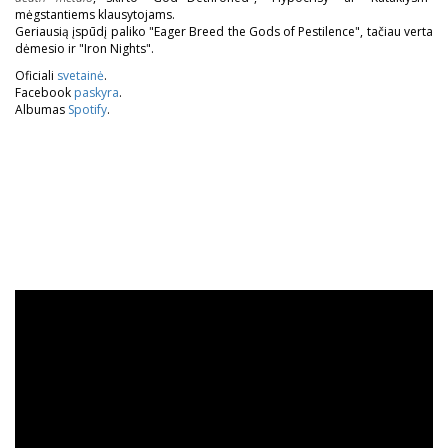
mėgstantiems klausytojams.
Geriausią įspūdį paliko "Eager Breed the Gods of Pestilence", tačiau verta
dėmesio ir "Iron Nights".
Oficiali
svetainė
.
Facebook
paskyra
.
Albumas
Spotify
.