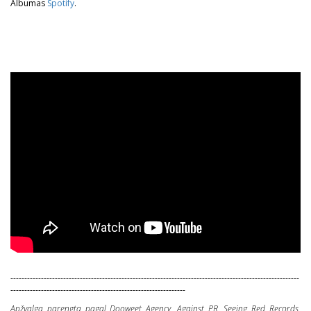
Albumas
Spotify
.
--------------------------------------------------------------------------------------------------------
---------------------------------------------------------------
Apžvalga parengta pagal Dooweet Agency, Against PR, Seeing Red Records,