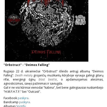
"Orbstruct" - "Deimos Falling"
Rugsėjo 22 d. ukrainiečiai "Orbstruct" išleido antrąjį albumą "Deimos
Falling".
Death metalą
grojančių muzikantų kūryboje vyrauja galingi gitarų
rifai, energingi ūgnų
blast beat'ai
, o apdainuojamas ateizmas,
agnosticizmas, savęs pažinimas ir saviugda.
Gal ir ne visi kūriniai vienodai "kabina", bet bene galingiausiai nuskambėjo
"H.M.F.H.T.F." bei "Outcast".
Facebook
paskyra
.
Bandcamp
paskyra
.
Albumas
Spotify
.