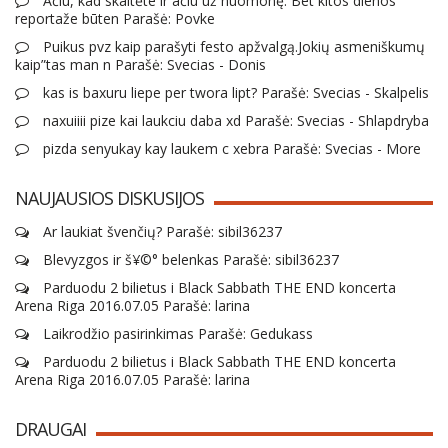
Ačiū, kad skaitėte ir ačiū už nuomonę. Bet kitos dienos
reportaže būten Parašė: Povke
Puikus pvz kaip parašyti festo apžvalgą.Jokių asmeniškumų
kaip”tas man n Parašė: Svecias - Donis
kas is baxuru liepe per twora lipt? Parašė: Svecias - Skalpelis
naxuiiii pize kai laukciu daba xd Parašė: Svecias - Shlapdryba
pizda senyukay kay laukem c xebra Parašė: Svecias - More
NAUJAUSIOS DISKUSIJOS
Ar laukiat švenčių? Parašė: sibil36237
Blevyzgos ir š¥©° belenkas Parašė: sibil36237
Parduodu 2 bilietus i Black Sabbath THE END koncerta
Arena Riga 2016.07.05 Parašė: larina
Laikrodžio pasirinkimas Parašė: Gedukass
Parduodu 2 bilietus i Black Sabbath THE END koncerta
Arena Riga 2016.07.05 Parašė: larina
DRAUGAI