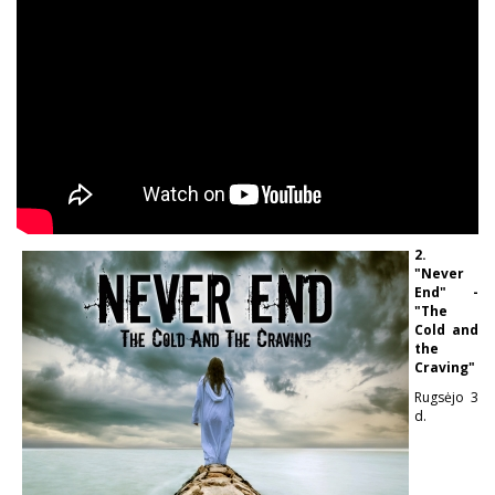
2.
"Never
End" -
"The
Cold and
the
Craving"
Rugsėjo 3
d.