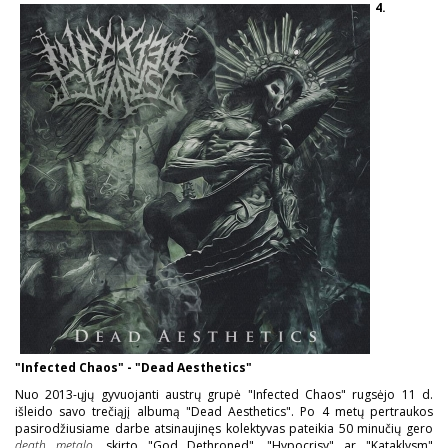
4.
"Infected Chaos" - "Dead Aesthetics"
Nuo 2013-ųjų gyvuojanti austrų grupė "Infected Chaos" rugsėjo 11 d.
išleido savo trečiąjį albumą "Dead Aesthetics". Po 4 metų pertraukos
pasirodžiusiame darbe atsinaujinęs kolektyvas pateikia 50 minučių gero
death metalo
, skirto "God Dethroned", "Hypocrisy" ar "Kataklysm"