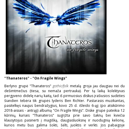
"Thanateros" - "On Fragile Wings"
Berlyno grupė "Thanateros"
gothic/folk
metalą groja jau daugiau nei du
dešimtmečius (tiesa, su nemaža pertrauka). Per tą laiką kolektyvas
pergyveno didelę narių kaitą, tad iš pirmuosius diskus įrašiusios sudėties
šiandien tebėra tik grupės lyderis Ben Richter. Pastarasis muzikantas,
pasitelkęs naujus bendražygius, kovo 25 d. išleido 6-ąjį (po atsikūrimo
2018-aisiais - antrąjį) albumą "On Fragile Wings". Diske grupė pateikia 12
kūrinių, kuriais "Thanateros" sugrįžta prie savo šaknų bei kviečia
klausytojus pasinerti į magišką, daugiasluoksnę ir nuodugnią kelionę,
kurios metu bus galima šokti, šėlti, juoktis ir verkti. Jos pabaigoje