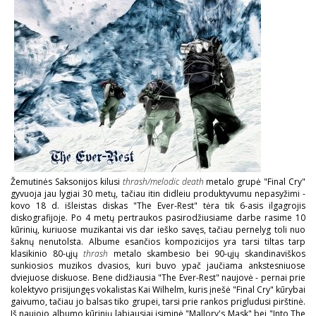
Žemutinės Saksonijos kilusi
thrash/melodic death
metalo grupė "Final Cry"
gyvuoja jau lygiai 30 metų, tačiau itin didleiu produktyvumu nepasyžimi -
kovo 18 d. išleistas diskas "The Ever-Rest" tėra tik 6-asis ilgagrojis
diskografijoje. Po 4 metų pertraukos pasirodžiusiame darbe rasime 10
kūrinių, kuriuose muzikantai vis dar ieško savęs, tačiau pernelyg toli nuo
šaknų nenutolsta. Albume esančios kompozicijos yra tarsi tiltas tarp
klasikinio 80-ųjų
thrash
metalo skambesio bei 90-ųjų skandinaviškos
sunkiosios muzikos dvasios, kuri buvo ypač jaučiama ankstesniuose
dviejuose diskuose. Bene didžiausia "The Ever-Rest" naujovė - pernai prie
kolektyvo prisijungęs vokalistas Kai Wilhelm, kuris įnešė "Final Cry" kūrybai
gaivumo, tačiau jo balsas tiko grupei, tarsi prie rankos prigludusi pirštinė.
Iš naujojo albumo kūrinių labiausiai įsiminė "Mallory's Mask" bei "Into The