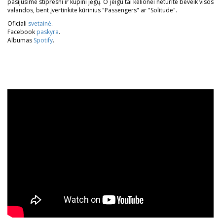
pasijusime stipresni ir kupini jėgų. O jeigu tai kelionei neturite beveik visos
valandos, bent įvertinkite kūrinius "Passengers" ar "Solitude".
Oficiali
svetainė
.
Facebook
paskyra
.
Albumas
Spotify
.