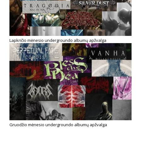
Lapkričio mėnesio undergroundo albumų apžvalga
Gruodžio mėnesio undergroundo albumų apžvalga