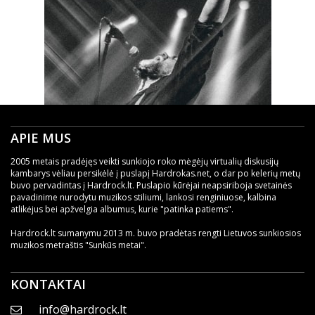
APIE MUS
2005 metais pradėjęs veikti sunkiojo roko mėgėjų virtualių diskusijų
kambarys vėliau persikėlė į puslapį Hardrokas.net, o dar po kelerių metų
buvo pervadintas į Hardrock.lt. Puslapio kūrėjai neapsiriboja svetainės
pavadinime nurodytu muzikos stiliumi, lankosi renginiuose, kalbina
atlikėjus bei apžvelgia albumus, kurie "patinka patiems".
Hardrock.lt sumanymu 2013 m. buvo pradėtas rengti Lietuvos sunkiosios
muzikos metraštis "Sunkūs metai".
KONTAKTAI
info@hardrock.lt