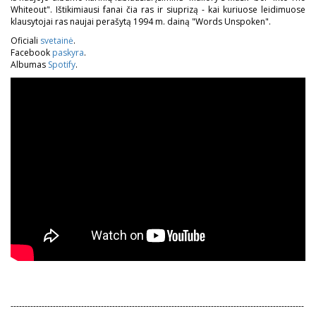
Whiteout". Ištikimiausi fanai čia ras ir siuprizą - kai kuriuose leidimuose
klausytojai ras naujai perašytą 1994 m. dainą "Words Unspoken".
Oficiali
svetainė
.
Facebook
paskyra
.
Albumas
Spotify
.
--------------------------------------------------------------------------------------------------------