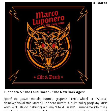
4. Marco
Luponero & "The Loud Ones" - "The New Dark Ages"
Speed
bei
power
metalą suomių grupėse "Terrorwheel" ir "Altaria"
dainavęs vokalistas Marco Luponero nutarė suburti solinį projektą, kuris
kovo 4 d. išleido debiutinį albumą "Life & Death". Trumpame (38 min.),