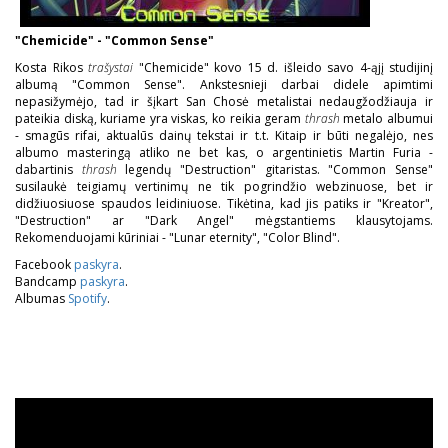
"Chemicide" - "Common Sense"
Kosta Rikos
trašystai
"Chemicide" kovo 15 d. išleido savo 4-ąjį studijinį
albumą "Common Sense". Ankstesnieji darbai didele apimtimi
nepasižymėjo, tad ir šįkart San Chosė metalistai nedaugžodžiauja ir
pateikia diską, kuriame yra viskas, ko reikia geram
thrash
metalo albumui
- smagūs rifai, aktualūs dainų tekstai ir t.t. Kitaip ir būti negalėjo, nes
albumo masteringą atliko ne bet kas, o argentinietis Martin Furia -
dabartinis
thrash
legendų "Destruction" gitaristas. "Common Sense"
susilaukė teigiamų vertinimų ne tik pogrindžio webzinuose, bet ir
didžiuosiuose spaudos leidiniuose. Tikėtina, kad jis patiks ir "Kreator",
"Destruction" ar "Dark Angel" mėgstantiems klausytojams.
Rekomenduojami kūriniai - "Lunar eternity", "Color Blind".
Facebook
paskyra
.
Bandcamp
paskyra
.
Albumas
Spotify
.