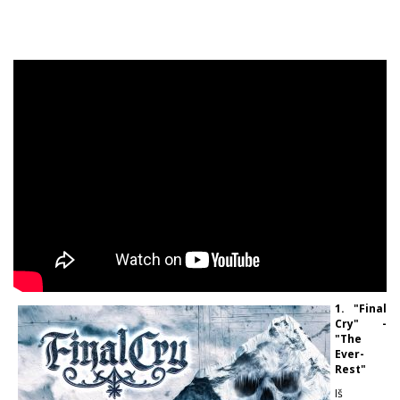
1. "Final
Cry" -
"The
Ever-
Rest"
Iš