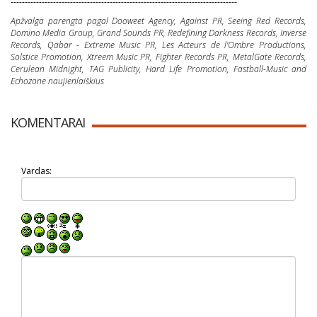
--------------------------------------------------------------------------------
Apžvalga parengta pagal Dooweet Agency, Against PR, Seeing Red Records,
Domino Media Group, Grand Sounds PR, Redefining Darkness Records, Inverse
Records, Qabar - Extreme Music PR, Les Acteurs de l'Ombre Productions,
Solstice Promotion, Xtreem Music PR, Fighter Records PR, MetalGate Records,
Cerulean Midnight, TAG Publicity, Hard Life Promotion, Fastball-Music and
Echozone naujienlaiškius
KOMENTARAI
Vardas: