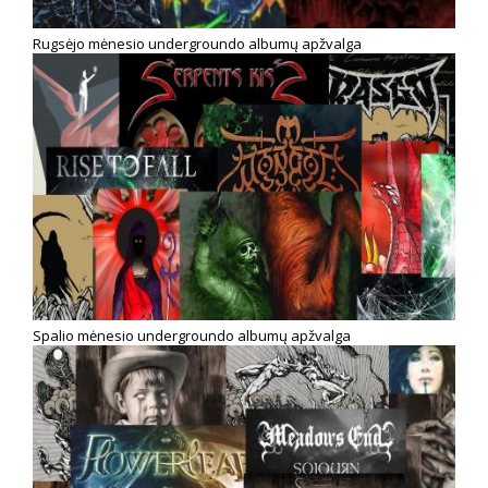
Rugsėjo mėnesio undergroundo albumų apžvalga
Spalio mėnesio undergroundo albumų apžvalga