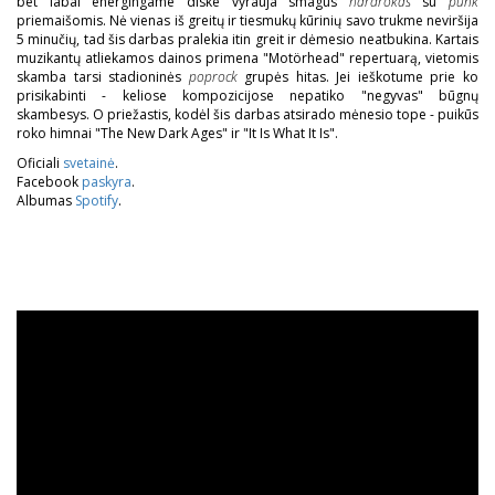
bet labai energingame diske vyrauja smagus
hardrokas
su
punk
priemaišomis. Nė vienas iš greitų ir tiesmukų kūrinių savo trukme neviršija
5 minučių, tad šis darbas pralekia itin greit ir dėmesio neatbukina. Kartais
muzikantų atliekamos dainos primena "Motörhead" repertuarą, vietomis
skamba tarsi stadioninės
poprock
grupės hitas. Jei ieškotume prie ko
prisikabinti - keliose kompozicijose nepatiko "negyvas" būgnų
skambesys. O priežastis, kodėl šis darbas atsirado mėnesio tope - puikūs
roko himnai "The New Dark Ages" ir "It Is What It Is".
Oficiali
svetainė
.
Facebook
paskyra
.
Albumas
Spotify
.