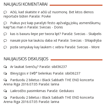
NAUJAUSI KOMENTARAI
Ačiū, kad skaitėte ir ačiū už nuomonę. Bet kitos dienos
reportaže būten Parašė: Povke
Puikus pvz kaip parašyti festo apžvalgą.Jokių asmeniškumų
kaip”tas man n Parašė: Svecias - Donis
kas is baxuru liepe per twora lipt? Parašė: Svecias - Skalpelis
naxuiiii pize kai laukciu daba xd Parašė: Svecias - Shlapdryba
pizda senyukay kay laukem c xebra Parašė: Svecias - More
NAUJAUSIOS DISKUSIJOS
Ar laukiat švenčių? Parašė: sibil36237
Blevyzgos ir š¥©° belenkas Parašė: sibil36237
Parduodu 2 bilietus i Black Sabbath THE END koncerta
Arena Riga 2016.07.05 Parašė: larina
Laikrodžio pasirinkimas Parašė: Gedukass
Parduodu 2 bilietus i Black Sabbath THE END koncerta
Arena Riga 2016.07.05 Parašė: larina