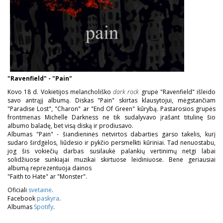
"Ravenfield" - "Pain"
Kovo 18 d. Vokietijos melancholiško
dark rock
grupė "Ravenfield" išleido
savo antrąjį albumą. Diskas "Pain" skirtas klausytojui, mėgstančiam
"Paradise Lost", "Charon" ar "End Of Green" kūrybą. Pastarosios grupės
frontmenas Michelle Darkness ne tik sudalyvavo įrašant titulinę šio
albumo baladę, bet visą diską ir prodiusavo.
Albumas "Pain" - šiandieninės netvirtos dabarties garso takelis, kurį
sudaro širdgėlos, liūdesio ir pykčio persmelkti kūriniai. Tad nenuostabu,
jog šis vokiečių darbas susilaukė palankių vertinimų netgi labai
solidžiuose sunkiajai muzikai skirtuose leidiniuose. Bene geriausiai
albumą reprezentuoja dainos
"Faith to Hate" ar "Monster".
Oficiali
svetainė
.
Facebook
paskyra
.
Albumas
Spotify
.