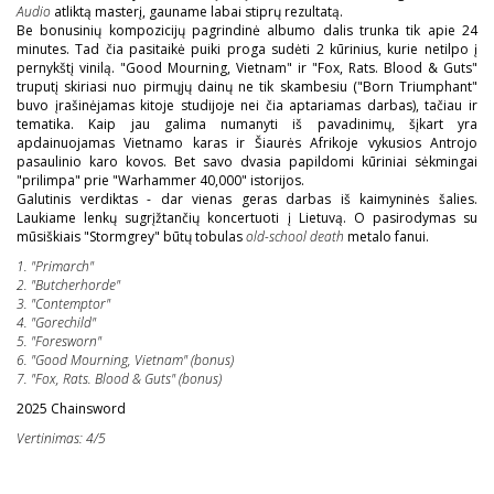
Audio
atliktą masterį, gauname labai stiprų rezultatą.
Be bonusinių kompozicijų pagrindinė albumo dalis trunka tik apie 24
minutes. Tad čia pasitaikė puiki proga sudėti 2 kūrinius, kurie netilpo į
pernykštį vinilą. "Good Mourning, Vietnam" ir "Fox, Rats. Blood & Guts"
truputį skiriasi nuo pirmųjų dainų ne tik skambesiu ("Born Triumphant"
buvo įrašinėjamas kitoje studijoje nei čia aptariamas darbas), tačiau ir
tematika. Kaip jau galima numanyti iš pavadinimų, šįkart yra
apdainuojamas Vietnamo karas ir Šiaurės Afrikoje vykusios Antrojo
pasaulinio karo kovos. Bet savo dvasia papildomi kūriniai sėkmingai
"prilimpa" prie "Warhammer 40,000" istorijos.
Galutinis verdiktas - dar vienas geras darbas iš kaimyninės šalies.
Laukiame lenkų sugrįžtančių koncertuoti į Lietuvą. O pasirodymas su
mūsiškiais "Stormgrey" būtų tobulas
old-school death
metalo fanui.
1. "Primarch"
2. "Butcherhorde"
3. "Contemptor"
4. "Gorechild"
5. "Foresworn"
6. "Good Mourning, Vietnam" (bonus)
7. "Fox, Rats. Blood & Guts" (bonus)
2025 Chainsword
Vertinimas: 4/5