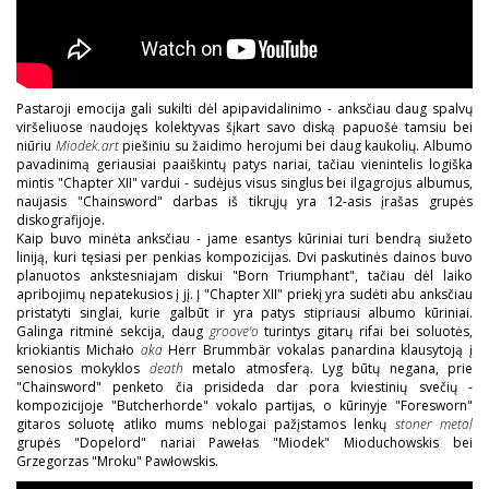
Pastaroji emocija gali sukilti dėl apipavidalinimo - anksčiau daug spalvų
viršeliuose naudojęs kolektyvas šįkart savo diską papuošė tamsiu bei
niūriu
Miodek.art
piešiniu su žaidimo herojumi bei daug kaukolių. Albumo
pavadinimą geriausiai paaiškintų patys nariai, tačiau vienintelis logiška
mintis "Chapter XII" vardui - sudėjus visus singlus bei ilgagrojus albumus,
naujasis "Chainsword" darbas iš tikrųjų yra 12-asis įrašas grupės
diskografijoje.
Kaip buvo minėta anksčiau - jame esantys kūriniai turi bendrą siužeto
liniją, kuri tęsiasi per penkias kompozicijas. Dvi paskutinės dainos buvo
planuotos ankstesniajam diskui "Born Triumphant", tačiau dėl laiko
apribojimų nepatekusios į jį. Į "Chapter XII" priekį yra sudėti abu anksčiau
pristatyti singlai, kurie galbūt ir yra patys stipriausi albumo kūriniai.
Galinga ritminė sekcija, daug
groove'o
turintys gitarų rifai bei soluotės,
kriokiantis Michało
aka
Herr Brummbär vokalas panardina klausytoją į
senosios mokyklos
death
metalo atmosferą. Lyg būtų negana, prie
"Chainsword" penketo čia prisideda dar pora kviestinių svečių -
kompozicijoje "Butcherhorde" vokalo partijas, o kūrinyje "Foresworn"
gitaros soluotę atliko mums neblogai pažįstamos lenkų
stoner metal
grupės "Dopelord" nariai Pawełas "Miodek" Mioduchowskis bei
Grzegorzas "Mroku" Pawłowskis.