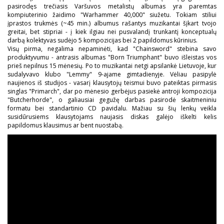
pasirodęs trečiasis Varšuvos metalistų albumas yra paremtas
kompiuterinio žaidimo "Warhammer 40,000" siužetu. Tokiam stiliui
įprastos trukmės (~45 min.) albumus rašantys muzikantai šįkart tvojo
greitai, bet stipriai - į kiek ilgiau nei pusvalandį trunkantį konceptualų
darbą kolektyvas sudėjo 5 kompozicijas bei 2 papildomus kūrinius.
Visų pirma, negalima nepaminėti, kad "Chainsword" stebina savo
produktyvumu - antrasis albumas "Born Triumphant" buvo išleistas vos
prieš nepilnus 15 mėnesių. Po to muzikantai netgi apsilankė Lietuvoje, kur
sudalyvavo klubo "Lemmy" 9-ajame gimtadienyje. Vėliau pasipylė
naujienos iš studijos - vasarį klausytojų teismui buvo pateiktas pirmasis
singlas "Primarch", dar po mėnesio gerbėjus pasiekė antroji kompozicija
"Butcherhorde", o galiausiai gegužę darbas pasirodė skaitmeniniu
formatu bei standartinio CD pavidalu. Mažiau su šių lenkų veikla
susidūrusiems klausytojams naujasis diskas galėjo iškelti kelis
papildomus klausimus ar bent nuostabą.