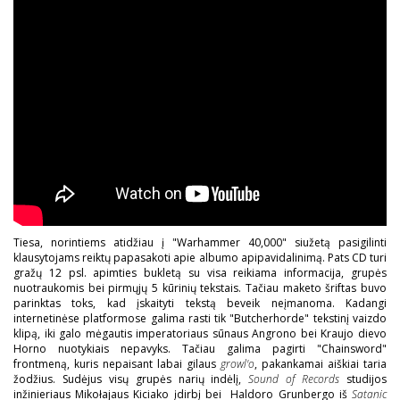
Tiesa, norintiems atidžiau į "Warhammer 40,000" siužetą pasigilinti
klausytojams reiktų papasakoti apie albumo apipavidalinimą. Pats CD turi
gražų 12 psl. apimties bukletą su visa reikiama informacija, grupės
nuotraukomis bei pirmųjų 5 kūrinių tekstais. Tačiau maketo šriftas buvo
parinktas toks, kad įskaityti tekstą beveik neįmanoma. Kadangi
internetinėse platformose galima rasti tik "Butcherhorde" tekstinį vaizdo
klipą, iki galo mėgautis imperatoriaus sūnaus Angrono bei Kraujo dievo
Horno nuotykiais nepavyks. Tačiau galima pagirti "Chainsword"
frontmeną, kuris nepaisant labai gilaus
growl'o
, pakankamai aiškiai taria
žodžius. Sudėjus visų grupės narių indėlį,
Sound of Records
studijos
inžinieriaus Mikołajaus Kiciako įdirbį bei Haldoro Grunbergo iš
Satanic