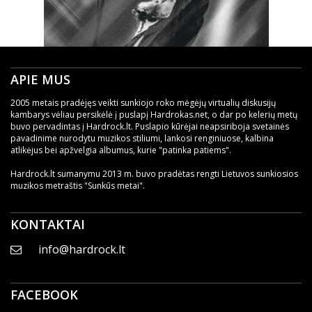
APIE MUS
2005 metais pradėjęs veikti sunkiojo roko mėgėjų virtualių diskusijų
kambarys vėliau persikėlė į puslapį Hardrokas.net, o dar po kelerių metų
buvo pervadintas į Hardrock.lt. Puslapio kūrėjai neapsiriboja svetainės
pavadinime nurodytu muzikos stiliumi, lankosi renginiuose, kalbina
atlikėjus bei apžvelgia albumus, kurie "patinka patiems".
Hardrock.lt sumanymu 2013 m. buvo pradėtas rengti Lietuvos sunkiosios
muzikos metraštis "Sunkūs metai".
KONTAKTAI
info@hardrock.lt
FACEBOOK