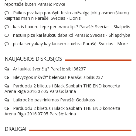
reportaže būten Parašė: Povke
Puikus pvz kaip parašyti festo apžvalgą.Jokių asmeniškumų
kaip”tas man n Parašė: Svecias - Donis
kas is baxuru liepe per twora lipt? Parašė: Svecias - Skalpelis
naxuiiii pize kai laukciu daba xd Parašė: Svecias - Shlapdryba
pizda senyukay kay laukem c xebra Parašė: Svecias - More
NAUJAUSIOS DISKUSIJOS
Ar laukiat švenčių? Parašė: sibil36237
Blevyzgos ir š¥©° belenkas Parašė: sibil36237
Parduodu 2 bilietus i Black Sabbath THE END koncerta
Arena Riga 2016.07.05 Parašė: larina
Laikrodžio pasirinkimas Parašė: Gedukass
Parduodu 2 bilietus i Black Sabbath THE END koncerta
Arena Riga 2016.07.05 Parašė: larina
DRAUGAI