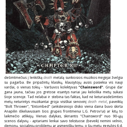
dešimtmečius į lenkišką
death
metalą sunkiosios muzikos mėgėjai žvelgia
su pagarba. Be pripažintų klasikų, klausytojų ausis pasiekia vis nauji
vardai, o vienas tokių - Varšuvos kolektyvas
"Chainsword"
. Grupė dar
gana jauna, tačiau jos gretose esantys nariai jau keliolika metų sukasi
šioje scenoje. Tad nelabai ir stebina tas faktas, kad nė keturiasdešimties
metų neturintys muzikantai groja visiškai senovinį
death metal
, paveiktą
"Bolt Thrower", "Entombed" (ankstesniojo disko viena daina buvo skirta
Anapilin iškeliavusiam šios grupės frontmenui L.G. Petrov'ui) ar kitų to
laikmečio atlikėjų. Vienas dalykas, skiriantis "Chainsword" nuo 90-ųjų
scenos dalyvių - aptariami lenkai savo tekstuose (beveik) nemini velnio,
demonų, socialinių problemų ar asmeniškų temų, o šių metų gegužės 6 d.