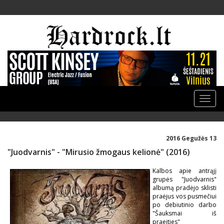
Toggle
naviga
2016 Gegužės 13
"Juodvarnis" - "Mirusio žmogaus kelionė" (2016)
Kalbos apie antrąjį
grupės "Juodvarnis"
albumą pradėjo sklisti
praėjus vos pusmečiui
po debiutinio darbo
"Šauksmai iš
praeities"