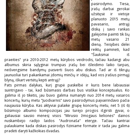
pasirodymo. Tiesa,
įrašų darbai gerokai
užsitęsė ir vietoje
planuoto 2015 metų
pavasario, antrąjį
diską į savo rankas
galėjome paimti tik šių
metų vasario 21
dieną. Teisybės dėlei
reiktų paminėti, kad
"Šauksmai iš
praeities" yra 2010-2012 metų kūrybos veidrodis, tačiau kadangi abu
albumus skiria sąlyginai trumpas įrašų bei išleidimo laiko tarpas,
neišvengsime bandymų pasverti šiuos abu diskus. Tad ar iš tikrųjų
jaunuoliai turi pakankamai įdomių minčių ir idėjų, kad vos įrašius pirmąjį
blyną, iškart vertėtų kepti antrąjį?
Pats pirmas dalykas, kurį grupė paskelbė ir kuris bene labiausiai
suintrigavo - tai, kad būsimasis darbas bus visiškai konceptualus. Ko
galima iš jo tikėtis, jau buvo galima numanyti nuo 2014 metų vasaros
koncertų, kurių metu "Juodvarnis" savo pasirodymus paįvairindavo pačia
naujausia kūryba. Kas aktyviai palaikė grupę koncertų metu, net 5 (iš 6)
būsimojo albumo kompozicijas jau turėjo progos išgirsti gyvai, o
galiausiai sausio mėnesį visos "Mirusio žmogaus kelionės" dainos
nuskambėjo radijo laidos "Audronaša" eteryje. Tačiau kantriai
palaukiame kada diskas pasirodys fiziniame formate ir tada jau galima
pradėti daryti kažkokias išvadas.