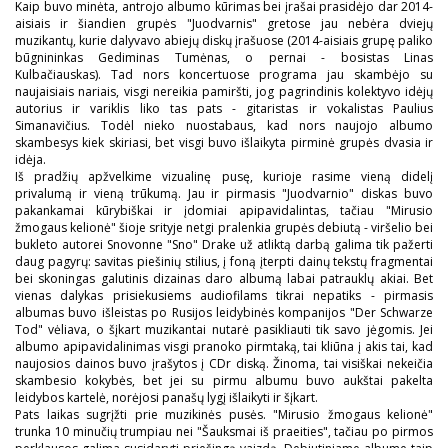
Kaip buvo minėta, antrojo albumo kūrimas bei įrašai prasidėjo dar 2014-
aisiais ir šiandien grupės "Juodvarnis" gretose jau nebėra dviejų
muzikantų, kurie dalyvavo abiejų diskų įrašuose (2014-aisiais grupę paliko
būgnininkas Gediminas Tumėnas, o pernai - bosistas Linas
Kulbačiauskas). Tad nors koncertuose programa jau skambėjo su
naujaisiais nariais, visgi nereikia pamiršti, jog pagrindinis kolektyvo idėjų
autorius ir variklis liko tas pats - gitaristas ir vokalistas Paulius
Simanavičius. Todėl nieko nuostabaus, kad nors naujojo albumo
skambesys kiek skiriasi, bet visgi buvo išlaikyta pirminė grupės dvasia ir
idėja.
Iš pradžių apžvelkime vizualinę pusę, kurioje rasime vieną didelį
privalumą ir vieną trūkumą. Jau ir pirmasis "Juodvarnio" diskas buvo
pakankamai kūrybiškai ir įdomiai apipavidalintas, tačiau "Mirusio
žmogaus kelionė" šioje srityje netgi pralenkia grupės debiutą - viršelio bei
bukleto autorei Snovonne "Sno" Drake už atliktą darbą galima tik pažerti
daug pagyrų: savitas piešinių stilius, į foną įterpti dainų tekstų fragmentai
bei skoningas galutinis dizainas daro albumą labai patrauklų akiai. Bet
vienas dalykas prisiekusiems audiofilams tikrai nepatiks - pirmasis
albumas buvo išleistas po Rusijos leidybinės kompanijos "Der Schwarze
Tod" vėliava, o šįkart muzikantai nutarė pasikliauti tik savo jėgomis. Jei
albumo apipavidalinimas visgi pranoko pirmtaką, tai kliūna į akis tai, kad
naujosios dainos buvo įrašytos į CDr diską. Žinoma, tai visiškai nekeičia
skambesio kokybės, bet jei su pirmu albumu buvo aukštai pakelta
leidybos kartelė, norėjosi panašų lygį išlaikyti ir šįkart.
Pats laikas sugrįžti prie muzikinės pusės. "Mirusio žmogaus kelionė"
trunka 10 minučių trumpiau nei "Šauksmai iš praeities", tačiau po pirmos