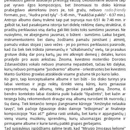
perklausos galima susidaryti priešingą vaizdą. Debiutiniame albume taip
pat vyravo ilgos kompozicijos, bet žinomiausi to disko kūriniai
prabėgdavo akimirksniu (nors jie, toli gražu, nebuvo
radio-friendly
formato, pvz., "Audra prieš tylą" - 5:45 min., "Paukščiai pakils" - 6:37 min.).
Antrojo albumo dainų trukmė taip pat svyruoja nuo 6:51 iki 7:46 min. ir
galbūt tai, kad pasakojama istorija turi didelę reikšmę dainų struktūrai, iš
pradžių perklausius visą darbą gali likti šioks toks sumišimo jausmas. Ne
nusivylimo, ne abejingumo jausmas, o būtent - sumišimo. Laikui bėgant,
instrumentuotėms bei dainų žodžiams pamažu įsirėžiant į atmintį,
pamažu viskas stojasi į savo vėžes - jei po pirmos perklausos pasirodė,
kad čia šiek tiek trūksta įsimenančių ir "užkabinančių" vietų, tai prasukus
grotuve diską dar porą kartų, jau imi atkreipti dėmesį į detales, kurios
praslydo pro ausis anksčiau. Žinoma, kviestinio moteriško Dorotės
Zdanavičiūtės vokalo nebuvo įmanoma nepastebėti, tačiau kiti dalykai,
kurių nebuvo pirmajame "Juodvarnio" albume - orkestruotės bei kviestinis
Manto Gurkšnio growlas atsiskleidė visame gražume tik po kurio laiko.
Ko gero, taip konceptualiame albume ir turi būti - šio disko turinys yra
labai vientisas ir jeigu reiktų išrinkti vieną kūrinį, kuris geriausiai
reprezentuotų visą albumą, tektų gerokai pasukti galvą. Žinoma, iš
bendro konteksto labai išsiskiria puiki baladė "Išpažintis", bet kažin ar
teisinga būtų rekomenduoti draugui visą albumą nurodant tik nuorodą į
šią dainą. Tiek kintančio tempo įžanginiame kūrinyje "Amžinybė nelaukia
tavęs", tiek pačioje ilgiausioje disko dainoje "Ieškojimas" ar finalinėje
kompozicijoje "Kas aš?" galima rasti unikalių, bet kartu ir apjungiančių į
vieną visumą muzikinių sprendimų, kurių užuomazgas girdėjome ir
pirmajame albume ir kurie turėtų patikti grupės gerbėjams.
Tad susigulėjus įspūdžiams galime teigti, kad "Mirusio žmogaus kelionė"