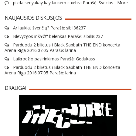
pizda senyukay kay laukem c xebra Parašė: Svecias - More
NAUJAUSIOS DISKUSIJOS
Ar laukiat švenčių? Parašė: sibil36237
Blevyzgos ir š¥©° belenkas Parašė: sibil36237
Parduodu 2 bilietus i Black Sabbath THE END koncerta
Arena Riga 2016.07.05 Parašė: larina
Laikrodžio pasirinkimas Parašė: Gedukass
Parduodu 2 bilietus i Black Sabbath THE END koncerta
Arena Riga 2016.07.05 Parašė: larina
DRAUGAI