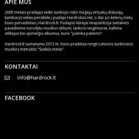
APIE MUS
2005 metais pradėjęs veikti sunkiojo roko mėgėjų virtualių diskusijų
kambarys vėliau persikėlė į puslapį Hardrokas.net, o dar po kelerių metų
buvo pervadintas į Hardrock.lt. Puslapio kūrėjai neapsiriboja svetainės
pavadinime nurodytu muzikos stiliumi, lankosi renginiuose, kalbina
atlikėjus bei apžvelgia albumus, kurie "patinka patiems".
Hardrock.lt sumanymu 2013 m. buvo pradėtas rengti Lietuvos sunkiosios
muzikos metraštis "Sunkūs metai".
KONTAKTAI
info@hardrock.lt
FACEBOOK