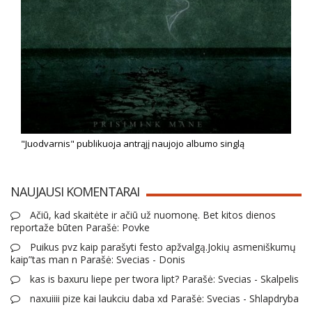
"Juodvarnis" publikuoja antrąjį naujojo albumo singlą
NAUJAUSI KOMENTARAI
Ačiū, kad skaitėte ir ačiū už nuomonę. Bet kitos dienos
reportaže būten Parašė: Povke
Puikus pvz kaip parašyti festo apžvalgą.Jokių asmeniškumų
kaip”tas man n Parašė: Svecias - Donis
kas is baxuru liepe per twora lipt? Parašė: Svecias - Skalpelis
naxuiiii pize kai laukciu daba xd Parašė: Svecias - Shlapdryba