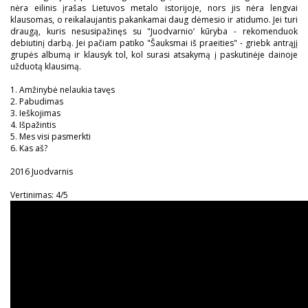
nėra eilinis įrašas Lietuvos metalo istorijoje, nors jis nėra lengvai
klausomas, o reikalaujantis pakankamai daug dėmesio ir atidumo. Jei turi
draugą, kuris nesusipažinęs su "Juodvarnio‘ kūryba - rekomenduok
debiutinį darbą. Jei pačiam patiko "Šauksmai iš praeities" - griebk antrąjį
grupės albumą ir klausyk tol, kol surasi atsakymą į paskutinėje dainoje
užduotą klausimą.
1. Amžinybė nelaukia tavęs
2. Pabudimas
3. Ieškojimas
4. Išpažintis
5. Mes visi pasmerkti
6. Kas aš?
2016 Juodvarnis
Vertinimas: 4/5