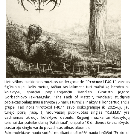
Lietuviškos sunkiosios muzikos undergrounde
"Protocol F40.1"
vardas
figūruoja jau kelis metus, tačiau tas laikmetis turi mažai ką bendra su
kolektyvu, sparčiai populiarėjančiu šiandien. Gitaristo Jegoro
Gorbachiovo (ex-"Magyla", "The Faith of Metztli", "Andaja") studijinis
projektas palaipsniui išsivystė į 5 narius turinčią ir aktyviai koncertuojančią
grupę. Tad nors "Protocol F40.1" savo diskografijoje iki 2025-ųjų jau
turėjo porą įrašų, šį vidurvasarį publikuotas singlas "R.B.M.K." yra
vadinamas tikruoju kolektyvo debiutu. Rugsėjį muzikantai klausytojų
teismui dar pateikė dainą "Fatalritual", o spalio 10 d. dienos šviesą išvydo
pastarojo singlo vardu pavadintas pilnas albumas.
Sukomplektavę naują sudėtį muzikantai užbrėžė naują brūkšnį "Protocol