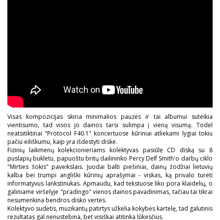
Visas kompozicijas skiria minimalios pauzės ir tai albumui suteikia
vientisumo, tad visos jo dainos tarsi sulimpa į vieną visumą. Todėl
neatsitiktinai "Protocol F40.1" koncertuose kūriniai atliekami lygiai tokiu
pačiu eiliškumu, kaip yra išdėstyti diske.
Fizinių laikmenų kolekcionieriams kolektyvas pasiūlė CD diską su 8
puslapių bukletu, papuoštu britų dailininko Percy Delf Smith'o darbų ciklo
"Mirties šokis" paveikslais. Juodai balti piešiniai, dainų žodžiai lietuvių
kalba bei trumpi angliški kūrinių aprašymai - viskas, ką privalo turėti
informatyvus lankstinukas. Apmaudu, kad tekstuose liko pora klaidelių, o
galiniame viršelyje "pradingo" vienos dainos pavadinimas, tačiau tai tikrai
nesumenkina bendros disko vertės.
Kolektyvo sudėtis, muzikantų patirtys užkelia kokybės kartelę, tad galutinis
rezultatas gal nenustebina, bet visiškai atitinka lūkesčius.