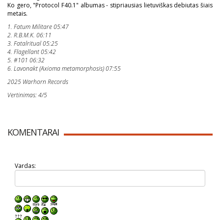
Ko gero, "Protocol F40.1" albumas - stipriausias lietuviškas debiutas šiais
metais.
1. Fatum Militare 05:47
2. R.B.M.K. 06:11
3. Fatalritual 05:25
4. Flagellant 05:42
5. #101 06:32
6. Lavonakt (Axioma metamorphosis) 07:55
2025 Warhorn Records
Vertinimas: 4/5
KOMENTARAI
Vardas: