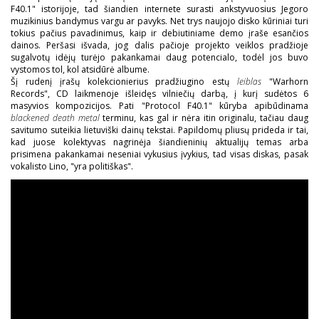
F40.1" istorijoje, tad šiandien internete surasti ankstyvuosius Jegoro
muzikinius bandymus vargu ar pavyks. Net trys naujojo disko kūriniai turi
tokius pačius pavadinimus, kaip ir debiutiniame demo įraše esančios
dainos. Peršasi išvada, jog dalis pačioje projekto veiklos pradžioje
sugalvotų idėjų turėjo pakankamai daug potencialo, todėl jos buvo
vystomos tol, kol atsidūrė albume.
Šį rudenį įrašų kolekcionierius pradžiugino estų
leiblas
"Warhorn
Records", CD laikmenoje išleidęs vilniečių darbą, į kurį sudėtos 6
masyvios kompozicijos. Pati "Protocol F40.1" kūryba apibūdinama
blackened death metal
terminu, kas gal ir nėra itin originalu, tačiau daug
savitumo suteikia lietuviški dainų tekstai. Papildomų pliusų prideda ir tai,
kad juose kolektyvas nagrinėja šiandieninių aktualijų temas arba
prisimena pakankamai neseniai vykusius įvykius, tad visas diskas, pasak
vokalisto Lino, "yra politiškas".