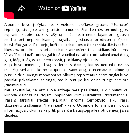
Albumas buvo įrašytas net 3 vietose: Lukiškėse, grupės "Ūkanose"
repeticijų studijoje bei gitaristo namuose. Šiandieninės technologijos,
supratimas apie muzikos įrašymą leidžia net ir nenaudojant brangiausių
studijų bei nepasitelkiant į pagalbą garsiausių prodiuserių išgauti
kokybišką garsą. Be abejo, krištolinio skambesio čia nereikia tikėtis, tačiau
likęs
raw
prieskonis suteikia tinkamą atmosferą tokio stiliaus kūriniams.
Visas "Fatalritual" turinys gal ir nėra unikalus, tačiau turi pakankamai daug
gerų idėjų ir jėgos, kad nepraslystų pro klausytojo ausis.
Kaip buvo minėta, į diską sudėtos 6 dainos, kurios netrunka nė 38
minučių. Kiekviena kompozicija neša savo žinią, o intensyvi muzikinė jų
pusė leidžia išvengti monotonijos. Albumą reprezentuojantys singlai buvo
parinkti pakankamai teisingai, tad būtent jie bei daina "Flagellant" yra
įsimintiniausi.
Nei lankstinuke, nei virtualioje erdvėje nėra paaiškinta, iš kur paimti kai
kuriose dainose naudojami papildomi (filmų ištraukos? dokumentiniai
įrašai?) garsiniai efektai: "R.B.M.K." girdime Černobylio laikų įrašą,
dozimetro traškėjimą, "Fatalritual" - karo Ukrainoje foną ir pan. Tokios
informacijos trūkumas kaip tik priverčia klausytoją atkreipti dėmesį į šias
detales.