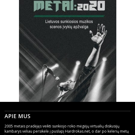
APIE MUS
2005 metais pradėjęs veikti sunkiojo roko mėgėjų virtualių diskusijų
kambarys vėliau persikėlė į puslapį Hardrokas.net, o dar po kelerių metų