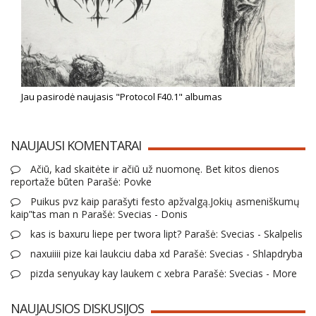
Jau pasirodė naujasis "Protocol F40.1" albumas
NAUJAUSI KOMENTARAI
Ačiū, kad skaitėte ir ačiū už nuomonę. Bet kitos dienos
reportaže būten Parašė: Povke
Puikus pvz kaip parašyti festo apžvalgą.Jokių asmeniškumų
kaip”tas man n Parašė: Svecias - Donis
kas is baxuru liepe per twora lipt? Parašė: Svecias - Skalpelis
naxuiiii pize kai laukciu daba xd Parašė: Svecias - Shlapdryba
pizda senyukay kay laukem c xebra Parašė: Svecias - More
NAUJAUSIOS DISKUSIJOS