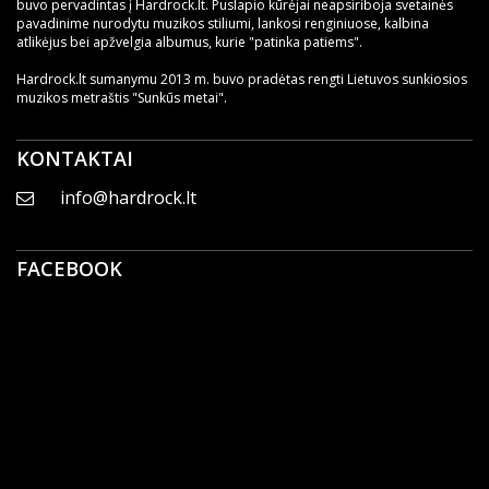
buvo pervadintas į Hardrock.lt. Puslapio kūrėjai neapsiriboja svetainės
pavadinime nurodytu muzikos stiliumi, lankosi renginiuose, kalbina
atlikėjus bei apžvelgia albumus, kurie "patinka patiems".
Hardrock.lt sumanymu 2013 m. buvo pradėtas rengti Lietuvos sunkiosios
muzikos metraštis "Sunkūs metai".
KONTAKTAI
info@hardrock.lt
FACEBOOK