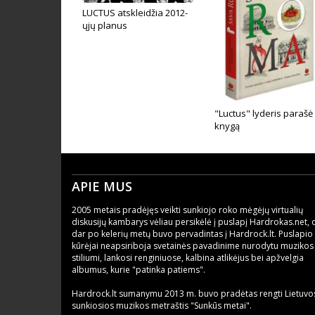
LUCTUS atskleidžia 2012-
ųjų planus
"Luctus" lyderis parašė
knygą
APIE MUS
2005 metais pradėjęs veikti sunkiojo roko mėgėjų virtualių
diskusijų kambarys vėliau persikėlė į puslapį Hardrokas.net, 
dar po kelerių metų buvo pervadintas į Hardrock.lt. Puslapio
kūrėjai neapsiriboja svetainės pavadinime nurodytu muzikos
stiliumi, lankosi renginiuose, kalbina atlikėjus bei apžvelgia
albumus, kurie "patinka patiems".
Hardrock.lt sumanymu 2013 m. buvo pradėtas rengti Lietuvo
sunkiosios muzikos metraštis "Sunkūs metai".