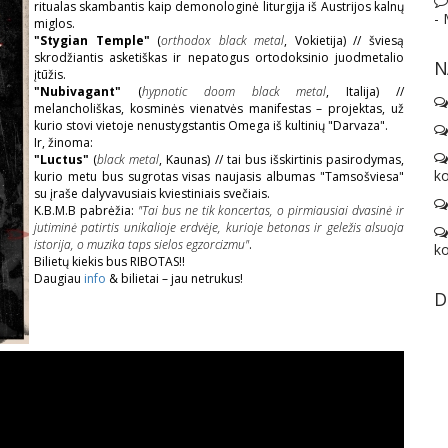
ritualas skambantis kaip demonologinė liturgija iš Austrijos kalnų
-
miglos.
"Stygian Temple"
(
orthodox black metal
, Vokietija) // šviesą
skrodžiantis asketiškas ir nepatogus ortodoksinio juodmetalio
N
įtūžis.
"Nubivagant"
(
hypnotic doom black metal
, Italija) //
melancholiškas, kosminės vienatvės manifestas – projektas, už
kurio stovi vietoje nenustygstantis Omega iš kultinių "Darvaza".
Ir, žinoma:
"Luctus"
(
black metal
, Kaunas) // tai bus išskirtinis pasirodymas,
ko
kurio metu bus sugrotas visas naujasis albumas "Tamsošviesa"
su įraše dalyvavusiais kviestiniais svečiais.
K.B.M.B pabrėžia:
"Tai bus ne tik koncertas, o pirmiausiai dvasinė ir
jutiminė patirtis unikalioje erdvėje, kurioje betonas ir geležis alsuoja
istorija, o muzika taps sielos egzorcizmu"
.
ko
Bilietų kiekis bus RIBOTAS!!
Daugiau
info
& bilietai – jau netrukus!
D