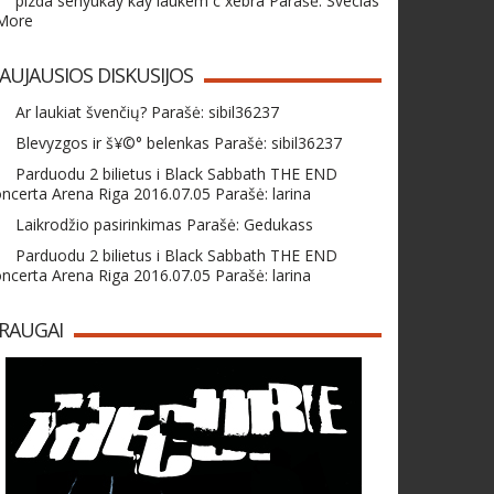
pizda senyukay kay laukem c xebra Parašė: Svecias
 More
AUJAUSIOS DISKUSIJOS
Ar laukiat švenčių? Parašė: sibil36237
Blevyzgos ir š¥©° belenkas Parašė: sibil36237
Parduodu 2 bilietus i Black Sabbath THE END
ncerta Arena Riga 2016.07.05 Parašė: larina
Laikrodžio pasirinkimas Parašė: Gedukass
Parduodu 2 bilietus i Black Sabbath THE END
ncerta Arena Riga 2016.07.05 Parašė: larina
RAUGAI