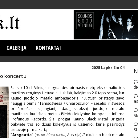
GALERIJA
KONTAKTAI
2025 Lapkričio 04
N
mo koncertu
di
Sausio 10 d. Vilniuje nugriaudės pirmasis metų ekstremaliosios
muzikos renginys Lietuvoje. Lukiškių kalėjimas 2.0 taps scena, kur
Kauno juodojo metalo ambasadoriai "Luctus" pristatys savo
as
naująjį albumą "Tamsošviesa / Chiaroscuro" – šešėlio ir šviesos
priešpriešas sujungiantį daugiasluoksnį juodojo metalo
manifestą, kurį šiais metais išleido leidybinė kompanija Inferna
Sk
Profundus Records. Šiai progai Kauno Black Metal Brigada
pakvietė tris solidžius kolektyvus iš užsienio, kurie pasirodys
S
Lietuvoje pirmą kartą:
"Arsgoatia"
(
occult black metal
, Austrija) // okultinio black metalo