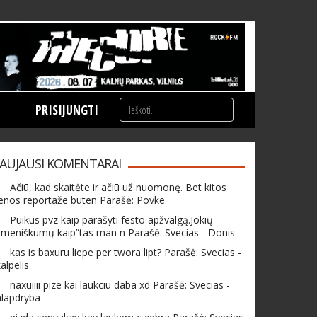
PRISIJUNGTI
AUJAUSI KOMENTARAI
Ačiū, kad skaitėte ir ačiū už nuomonę. Bet kitos
enos reportaže būten Parašė: Povke
Puikus pvz kaip parašyti festo apžvalgą.Jokių
meniškumų kaip”tas man n Parašė: Svecias - Donis
kas is baxuru liepe per twora lipt? Parašė: Svecias -
alpelis
naxuiiii pize kai laukciu daba xd Parašė: Svecias -
hlapdryba