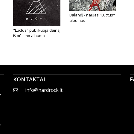
Balandį - naujas "Luctus"
albumas
"Luctus" publikuoja dainą
iš būsimo albumo
KONTAKTAI
F
info@hardrock.lt
o
s