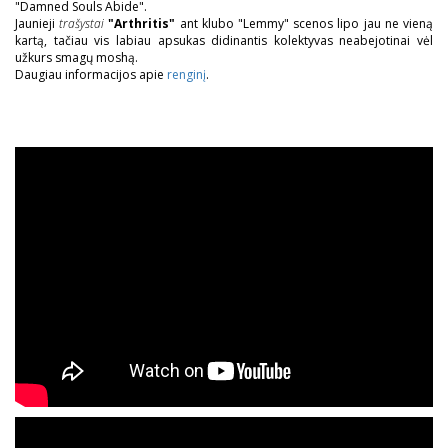
"Damned Souls Abide".
Jaunieji
trašystai
"Arthritis"
ant klubo "Lemmy" scenos lipo jau ne vieną
kartą, tačiau vis labiau apsukas didinantis kolektyvas neabejotinai vėl
užkurs smagų moshą.
Daugiau informacijos apie
renginį
.