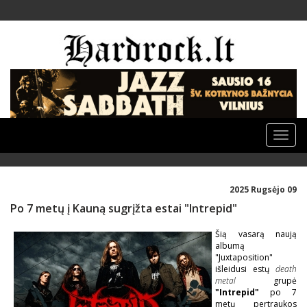
Toggle
naviga
2025 Rugsėjo 09
Po 7 metų į Kauną sugrįžta estai "Intrepid"
Šią vasarą naują
albumą
"Juxtaposition"
išleidusi estų
death
metal
grupė
"Intrepid"
po 7
metų pertraukos