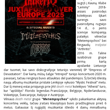
sugrįš į Kauną. Klube
"Lemmy" 2018-
aisiais pasirodęs
kolektyvas šįkart
surengs savo
pasirodymą rugsėjo
14 d., o jiems
scenoje kompaniją
palaikys vilniečiai
"Metempsychos" bei
Ringaudų
trašystai
"Arthritis".
2016 m. Taline
susibūrusi grupė
pirmą kartą
apsilankė Lietuvoje
dar tuomet, kai savo diskografijoje teturėjo vienintelį EP "Empress of
Devastation". Dar kartą mūsų šalyje "Intrepid" turėjo koncertuoti 2020 m.
pavasarį, tačiau renginys buvo atšauktas dėl pandemijos. Šį birželį išleistą
naują albumą muzikantai pristatė Lenkijoje vykusio "Mystic Festival" metu.
Dar šį mėnesį estai prisijungs prie JAV
death metal
kolektyvo "Atheist" turo,
kur "apšildys" Florido legendas Prancūzijoje, Belgijoje, Nyderlanduose,
Vokietijoje, Šveicarijoje, Italijoje ir Austrijoje.
Vilniaus
death metal
grupė
"Metempsychos"
vykdo pakankamai aktyvią
koncertinę veiklą, tačiau įrašais klausytojus buvo pradžiuginusi prieš 6
metus. Galiausiai šį rugpjūtį muzikantai išleido 4 dainų minialbumą