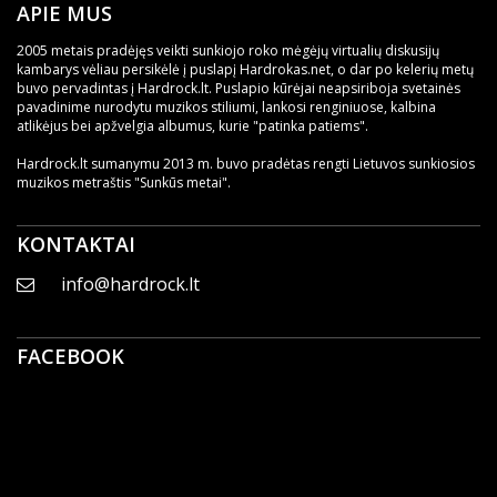
APIE MUS
2005 metais pradėjęs veikti sunkiojo roko mėgėjų virtualių diskusijų
kambarys vėliau persikėlė į puslapį Hardrokas.net, o dar po kelerių metų
buvo pervadintas į Hardrock.lt. Puslapio kūrėjai neapsiriboja svetainės
pavadinime nurodytu muzikos stiliumi, lankosi renginiuose, kalbina
atlikėjus bei apžvelgia albumus, kurie "patinka patiems".
Hardrock.lt sumanymu 2013 m. buvo pradėtas rengti Lietuvos sunkiosios
muzikos metraštis "Sunkūs metai".
KONTAKTAI
info@hardrock.lt
FACEBOOK