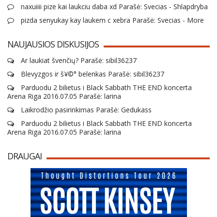
naxuiiii pize kai laukciu daba xd Parašė: Svecias - Shlapdryba
pizda senyukay kay laukem c xebra Parašė: Svecias - More
NAUJAUSIOS DISKUSIJOS
Ar laukiat švenčių? Parašė: sibil36237
Blevyzgos ir š¥©° belenkas Parašė: sibil36237
Parduodu 2 bilietus i Black Sabbath THE END koncerta
Arena Riga 2016.07.05 Parašė: larina
Laikrodžio pasirinkimas Parašė: Gedukass
Parduodu 2 bilietus i Black Sabbath THE END koncerta
Arena Riga 2016.07.05 Parašė: larina
DRAUGAI