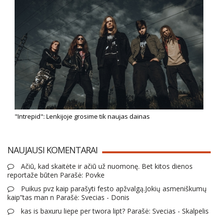
"Intrepid": Lenkijoje grosime tik naujas dainas
NAUJAUSI KOMENTARAI
Ačiū, kad skaitėte ir ačiū už nuomonę. Bet kitos dienos
reportaže būten Parašė: Povke
Puikus pvz kaip parašyti festo apžvalgą.Jokių asmeniškumų
kaip”tas man n Parašė: Svecias - Donis
kas is baxuru liepe per twora lipt? Parašė: Svecias - Skalpelis