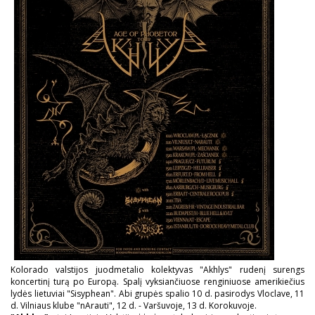
Kolorado valstijos juodmetalio kolektyvas "Akhlys" rudenį surengs
koncertinį turą po Europą. Spalį vyksiančiuose renginiuose amerikiečius
lydės lietuviai "Sisyphean". Abi grupės spalio 10 d. pasirodys Vloclave, 11
d. Vilniaus klube "nArauti", 12 d. - Varšuvoje, 13 d. Korokuvoje.