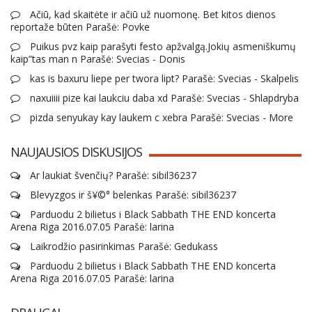
Ačiū, kad skaitėte ir ačiū už nuomonę. Bet kitos dienos
reportaže būten Parašė: Povke
Puikus pvz kaip parašyti festo apžvalgą.Jokių asmeniškumų
kaip”tas man n Parašė: Svecias - Donis
kas is baxuru liepe per twora lipt? Parašė: Svecias - Skalpelis
naxuiiii pize kai laukciu daba xd Parašė: Svecias - Shlapdryba
pizda senyukay kay laukem c xebra Parašė: Svecias - More
NAUJAUSIOS DISKUSIJOS
Ar laukiat švenčių? Parašė: sibil36237
Blevyzgos ir š¥©° belenkas Parašė: sibil36237
Parduodu 2 bilietus i Black Sabbath THE END koncerta
Arena Riga 2016.07.05 Parašė: larina
Laikrodžio pasirinkimas Parašė: Gedukass
Parduodu 2 bilietus i Black Sabbath THE END koncerta
Arena Riga 2016.07.05 Parašė: larina