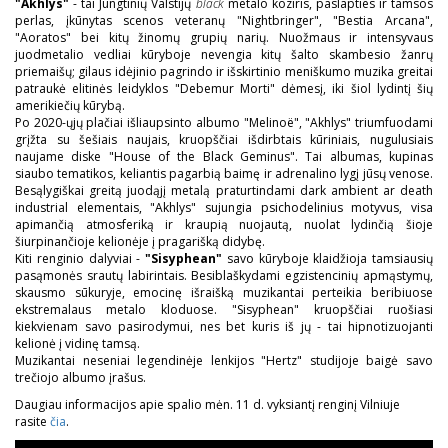
"Akhlys"
- tai Jungtinių Valstijų
black
metalo koziris, paslapties ir tamsos
perlas, įkūnytas scenos veteranų "Nightbringer", "Bestia Arcana",
"Aoratos" bei kitų žinomų grupių narių. Nuožmaus ir intensyvaus
juodmetalio vedliai kūryboje nevengia kitų šalto skambesio žanrų
priemaišų; gilaus idėjinio pagrindo ir išskirtinio meniškumo muzika greitai
patraukė elitinės leidyklos "Debemur Morti" dėmesį, iki šiol lydintį šių
amerikiečių kūrybą.
Po 2020-ųjų plačiai išliaupsinto albumo "Melinoë", "Akhlys" triumfuodami
grįžta su šešiais naujais, kruopščiai išdirbtais kūriniais, nugulusiais
naujame diske "House of the Black Geminus". Tai albumas, kupinas
siaubo tematikos, keliantis pagarbią baimę ir adrenalino lygį jūsų venose.
Besąlygiškai greitą juodąjį metalą praturtindami dark ambient ar death
industrial elementais, "Akhlys" sujungia psichodelinius motyvus, visa
apimančią atmosferiką ir kraupią nuojautą, nuolat lydinčią šioje
šiurpinančioje kelionėje į pragarišką didybę.
Kiti renginio dalyviai -
"Sisyphean"
savo kūryboje klaidžioja tamsiausių
pasąmonės srautų labirintais. Besiblaškydami egzistencinių apmąstymų,
skausmo sūkuryje, emocinę išraišką muzikantai perteikia beribiuose
ekstremalaus metalo kloduose. "Sisyphean" kruopščiai ruošiasi
kiekvienam savo pasirodymui, nes bet kuris iš jų - tai hipnotizuojanti
kelionė į vidinę tamsą.
Muzikantai neseniai legendinėje lenkijos "Hertz" studijoje baigė savo
trečiojo albumo įrašus.
Daugiau informacijos apie spalio mėn. 11 d. vyksiantį renginį Vilniuje
rasite
čia
.