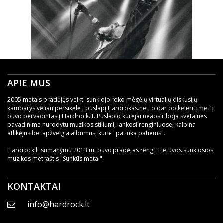
APIE MUS
2005 metais pradėjęs veikti sunkiojo roko mėgėjų virtualių diskusijų
kambarys vėliau persikėlė į puslapį Hardrokas.net, o dar po kelerių metų
buvo pervadintas į Hardrock.lt. Puslapio kūrėjai neapsiriboja svetainės
pavadinime nurodytu muzikos stiliumi, lankosi renginiuose, kalbina
atlikėjus bei apžvelgia albumus, kurie "patinka patiems".
Hardrock.lt sumanymu 2013 m. buvo pradėtas rengti Lietuvos sunkiosios
muzikos metraštis "Sunkūs metai".
KONTAKTAI
info@hardrock.lt