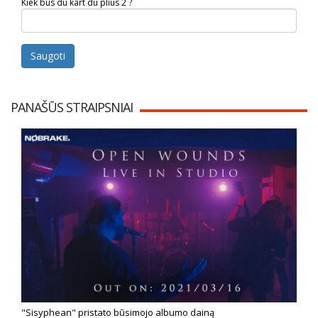
Kiek bus du kart du plius 2 ?
Saugoti
PANAŠŪS STRAIPSNIAI
"Sisyphean" pristato būsimojo albumo dainą