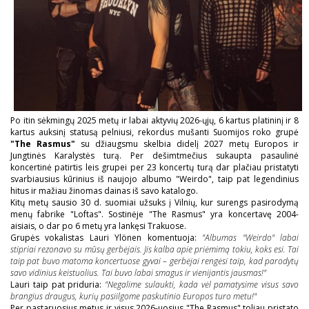
Po itin sėkmingų 2025 metų ir labai aktyvių 2026-ųjų, 6 kartus platininį ir 8
kartus auksinį statusą pelniusi, rekordus mušanti Suomijos roko grupė
"The Rasmus"
su džiaugsmu skelbia didelį 2027 metų Europos ir
Jungtinės Karalystės turą. Per dešimtmečius sukaupta pasaulinė
koncertinė patirtis leis grupei per 23 koncertų turą dar plačiau pristatyti
svarbiausius kūrinius iš naujojo albumo "Weirdo", taip pat legendinius
hitus ir mažiau žinomas dainas iš savo katalogo.
Kitų metų sausio 30 d. suomiai užsuks į Vilnių, kur surengs pasirodymą
menų fabrike "Loftas". Sostinėje "The Rasmus" yra koncertavę 2004-
aisiais, o dar po 6 metų yra lankęsi Trakuose.
Grupės vokalistas Lauri Ylönen komentuoja:
"Albumas "Weirdo" labai
stipriai rezonavo su mūsų gerbėjais. Jis kalba apie priėmimą tokiu, koks esi. Tai
taip pat buvo matoma koncertuose gyvai – gerbėjai rengėsi taip, kad parodytų
savo vidinius keistuolius. Tai buvo labai smagus ir vienijantis jausmas!"
Lauri taip pat priduria:
"Negalime sulaukti, kada vėl pamatysime visus savo
brangius draugus, kurių pasiilgome paskutinio Europos turo metu!"
Per pastaruosius metus ir visus 2026-uosius "The Rasmus" toliau pristato