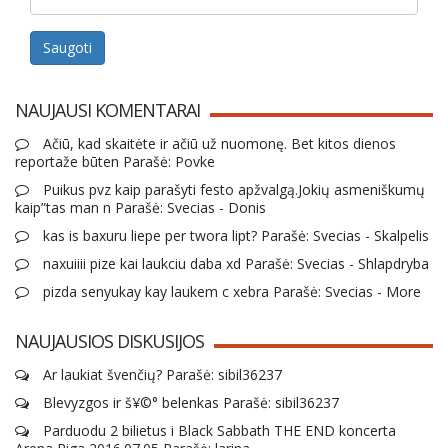
Saugoti
NAUJAUSI KOMENTARAI
Ačiū, kad skaitėte ir ačiū už nuomonę. Bet kitos dienos
reportaže būten Parašė: Povke
Puikus pvz kaip parašyti festo apžvalgą.Jokių asmeniškumų
kaip”tas man n Parašė: Svecias - Donis
kas is baxuru liepe per twora lipt? Parašė: Svecias - Skalpelis
naxuiiii pize kai laukciu daba xd Parašė: Svecias - Shlapdryba
pizda senyukay kay laukem c xebra Parašė: Svecias - More
NAUJAUSIOS DISKUSIJOS
Ar laukiat švenčių? Parašė: sibil36237
Blevyzgos ir š¥©° belenkas Parašė: sibil36237
Parduodu 2 bilietus i Black Sabbath THE END koncerta