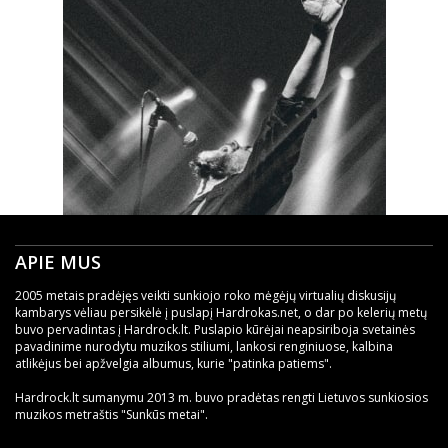
APIE MUS
2005 metais pradėjęs veikti sunkiojo roko mėgėjų virtualių diskusijų
kambarys vėliau persikėlė į puslapį Hardrokas.net, o dar po kelerių metų
buvo pervadintas į Hardrock.lt. Puslapio kūrėjai neapsiriboja svetainės
pavadinime nurodytu muzikos stiliumi, lankosi renginiuose, kalbina
atlikėjus bei apžvelgia albumus, kurie "patinka patiems".
Hardrock.lt sumanymu 2013 m. buvo pradėtas rengti Lietuvos sunkiosios
muzikos metraštis "Sunkūs metai".