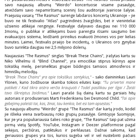
savo naujausią albumą "Weirdo" koncertuose visame pasaulyje,
atveždami savo nepamirštamą sceninį šou auditorijai įvairiose šalyse.
Praėjusią vasarą "The Rasmus" surengė labdaros koncertą Ukrainoje – jie
buvo ne tik festivalio "Atlas" pagrindinės žvaigždės, bet ir vieninteliai
užsienio atlikėjai renginyje. Festivalyje dalyvavo daugiau nei 110 000
žmonių, o publikai ir atlikėjams buvo parengta išsami saugumo bei
evakuacijos sistema, leidžianti prireikus evakuoti žmones vos per kelias
minutes. Laimei, festivalis praėjo be incidentų, o Ukrainos oro gynybai
buvo surinkta daugiau nei 2,5 milijono dolerių.
Naujausias "The Rasmus" singlas "Break These Chains", įrašytas kartu su
Niko Vilhelmu iš "Blind Channel", yra emociškai stiprus kūrinys apie
toksišką meilę, persmelktas grupei būdingos tamsios atmosferos ir
himniškų melodijų.
"Break These Chains" yra apie toksiškus santykius,"
- sako dainininkas Lauri
Ylönen, kurio žodžiuose skamba tokios eilutės kaip:
"Tu privertei mane
patikėti / Kad tikra aistra verčia kraujuoti / Todėl pasilikau per ilgai / Žaisti
tavo iškreiptus žaidimus."
Lauri parašė šią dainą kartu su garsiais hitų
autoriais ir prodiuseriais Marti Frederiksenu bei Desmond Child.
"Tai apie
gebėjimą paleisti tai, kas, žinai, tau kenkia, bet esi tam apsėstas."
Su naujuoju albumu "Weirdo" grupė "The Rasmus" dar kartą įrodo, kodėl
jie išlieka viena svarbiausių roko grupių pasaulyje. Gimtojoje Suomijoje,
kur jie yra populiariausia šalies roko grupė, "The Rasmus" taip pat užima
pirmą vietą Spotify, YouTube, Instagram ir Deezer platformose pagal
sekėjus, peržiūras, patiktukus ir perklausas. Dažnai sakoma, kad
geriausios grupės yra tos, kurios sugeba vėl ir vėl nustebinti pačiais