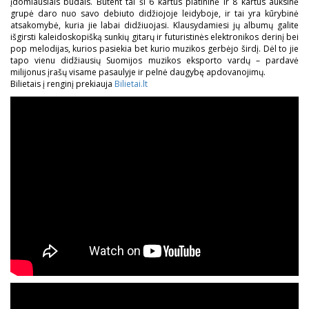
įdomiausiais būdais. Būtent tai ši 6 kartus platininė ir 8 kartus auksinė
grupė daro nuo savo debiuto didžiojoje leidyboje, ir tai yra kūrybinė
atsakomybė, kuria jie labai didžiuojasi. Klausydamiesi jų albumų galite
išgirsti kaleidoskopišką sunkių gitarų ir futuristinės elektronikos derinį bei
pop melodijas, kurios pasiekia bet kurio muzikos gerbėjo širdį. Dėl to jie
tapo vienu didžiausių Suomijos muzikos eksporto vardų – pardavė
milijonus įrašų visame pasaulyje ir pelnė daugybę apdovanojimų.
Bilietais į renginį prekiauja
Bilietai.lt