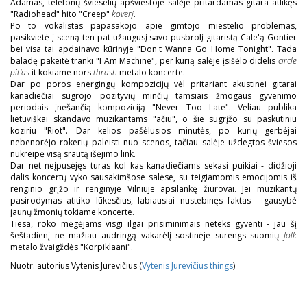
Adamas, telefonų švieselių apšviestoje salėje pritardamas gitara atlikęs
"Radiohead" hito "Creep"
koverį
.
Po to vokalistas papasakojo apie gimtojo miestelio problemas,
pasikvietė į sceną ten pat užaugusį savo pusbrolį gitaristą Cale'ą Gontier
bei visa tai apdainavo kūrinyje "Don't Wanna Go Home Tonight". Tada
baladę pakeitė tranki "I Am Machine", per kurią salėje įsišėlo didelis
circle
pit'as
it kokiame nors
thrash
metalo koncerte.
Dar po poros energingų kompozicijų vėl pritariant akustinei gitarai
kanadiečiai sugrojo pozityvių minčių tamsiais žmogaus gyvenimo
periodais įnešančią kompoziciją "Never Too Late". Vėliau publika
lietuviškai skandavo muzikantams "ačiū", o šie sugrįžo su paskutiniu
koziriu "Riot". Dar kelios pašėlusios minutės, po kurių gerbėjai
nebenorėjo rokerių paleisti nuo scenos, tačiau salėje uždegtos šviesos
nukreipė visą srautą išėjimo link.
Dar net neįpusėjęs turas kol kas kanadiečiams sekasi puikiai - didžioji
dalis koncertų vyko sausakimšose salėse, su teigiamomis emocijomis iš
renginio grįžo ir renginyje Vilniuje apsilankę žiūrovai. Jei muzikantų
pasirodymas atitiko lūkesčius, labiausiai nustebinęs faktas - gausybė
jaunų žmonių tokiame koncerte.
Tiesa, roko mėgėjams visgi ilgai prisiminimais neteks gyventi - jau šį
šeštadienį ne mažiau audringą vakarėlį sostinėje surengs suomių
folk
metalo žvaigždės "Korpiklaani".
Nuotr. autorius Vytenis Jurevičius (
Vytenis Jurevičius things
)