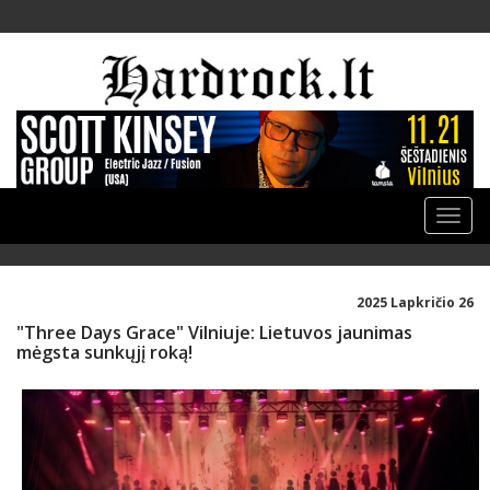
Toggle
naviga
2025 Lapkričio 26
"Three Days Grace" Vilniuje: Lietuvos jaunimas
mėgsta sunkųjį roką!