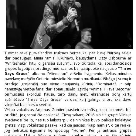
Tuomet sekė pusvalandžio trukmės pertrauka, per kurią žiūrovų salėje
dar padaugėjo. Minia ramiai lūkuriavo, klausydama Ozzy Osbourne ar
"Whitesnake" hitų, o garsiau sušurmuliavo tik tada, kai apšildančiosios
grupės logotipas pradingo nuo scenos bei pasipuošė naujausio
"Three
Days Grace"
albumo "Alienation" viršelio fragmentu. Kelias minutes
pavėlavę mažyčio Ontario miestelio Norvudo muzikantai išbėgo į sceną ir
pradėjo grojaraštį nuo vieno naujausių kūrinių "Dominate". Ir taip
nenustygę vietoje fanai dar labiau įsišėlo išgirdę "Animal I Have Become"
pirmuosius akordus. Pauzių tarp dainų metu ekranuose porą kartų
sušmėžavo "Three Days Grace" vardas, kurį galingu choru skandavo
vilniečiai bei miesto svečiai.
Vėliau vokalistas Adamas Gontier pasiteiravo mūsų, kaip laikomės bei
pridūrė, jog senai čia nesilankė. Tiesą sakant, 2018-aisiais grupė Vilniuje
svečiavosi be jo, nes tuo laikotarpiu dainininkas buvo palikęs kolektyvo
gretas. Visgi vokalistas pasakė, kad čia jaučiasi "kaip namie", o tai reiškė,
jog netrukus išgirsime kompoziciją "Home". Per ją antrasis grupės
vokalistas Mattas Walstas paėmė į rankas gitarą, o po šio kūrinio