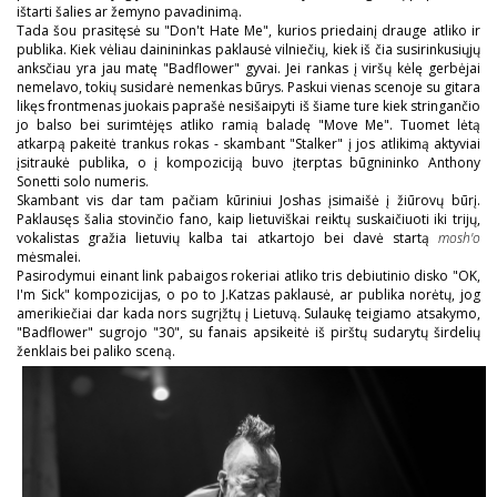
ištarti šalies ar žemyno pavadinimą.
Tada šou prasitęsė su "Don't Hate Me", kurios priedainį drauge atliko ir
publika. Kiek vėliau dainininkas paklausė vilniečių, kiek iš čia susirinkusiųjų
anksčiau yra jau matę "Badflower" gyvai. Jei rankas į viršų kėlę gerbėjai
nemelavo, tokių susidarė nemenkas būrys. Paskui vienas scenoje su gitara
likęs frontmenas juokais paprašė nesišaipyti iš šiame ture kiek stringančio
jo balso bei surimtėjęs atliko ramią baladę "Move Me". Tuomet lėtą
atkarpą pakeitė trankus rokas - skambant "Stalker" į jos atlikimą aktyviai
įsitraukė publika, o į kompoziciją buvo įterptas būgnininko Anthony
Sonetti solo numeris.
Skambant vis dar tam pačiam kūriniui Joshas įsimaišė į žiūrovų būrį.
Paklausęs šalia stovinčio fano, kaip lietuviškai reiktų suskaičiuoti iki trijų,
vokalistas gražia lietuvių kalba tai atkartojo bei davė startą
mosh'o
mėsmalei.
Pasirodymui einant link pabaigos rokeriai atliko tris debiutinio disko "OK,
I'm Sick" kompozicijas, o po to J.Katzas paklausė, ar publika norėtų, jog
amerikiečiai dar kada nors sugrįžtų į Lietuvą. Sulaukę teigiamo atsakymo,
"Badflower" sugrojo "30", su fanais apsikeitė iš pirštų sudarytų širdelių
ženklais bei paliko sceną.