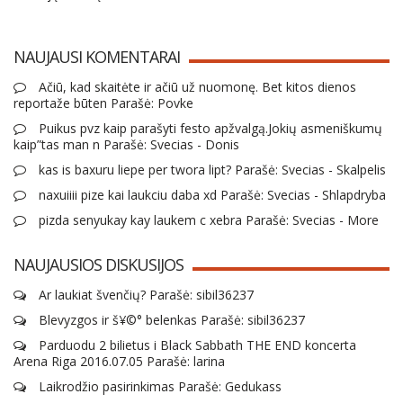
NAUJAUSI KOMENTARAI
Ačiū, kad skaitėte ir ačiū už nuomonę. Bet kitos dienos
reportaže būten Parašė: Povke
Puikus pvz kaip parašyti festo apžvalgą.Jokių asmeniškumų
kaip”tas man n Parašė: Svecias - Donis
kas is baxuru liepe per twora lipt? Parašė: Svecias - Skalpelis
naxuiiii pize kai laukciu daba xd Parašė: Svecias - Shlapdryba
pizda senyukay kay laukem c xebra Parašė: Svecias - More
NAUJAUSIOS DISKUSIJOS
Ar laukiat švenčių? Parašė: sibil36237
Blevyzgos ir š¥©° belenkas Parašė: sibil36237
Parduodu 2 bilietus i Black Sabbath THE END koncerta
Arena Riga 2016.07.05 Parašė: larina
Laikrodžio pasirinkimas Parašė: Gedukass