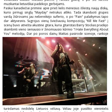
muzikantai lietuviškai padėkojo gerbėjams.
Paskui kanadiečiai priminė apie prieš kelis mėnesius išleistą naują diską,
kurio pirmąjį singlą "Mayday" netrukus atliko. Tada skanduoti grupės
vardą žiūrovams jau nebereikėjo suflerio, o po "Pain" palaikymas tapo
dar aktyvesnis. Sugrojus vieną šviežiausių kompozicijų "Kill Me Fast" į
sceną buvo atnešta akustinė gitara, kuria gitaristas Barry Stockas pradėjo
skambinti vieno seniausio ir žinomiausio kūrinio "I Hate Everything About
You" melodiją.
Dar po poros dainų Mattas pasirodė scenoje, rankoje
turėdamas nedidelę Lietuvos vėliavą. Vėliau joje pasiliko vienintelis