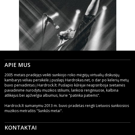
APIE MUS
2005 metais pradėjęs veikti sunkiojo roko mėgėjų virtualių diskusijų
kambarys vėliau persikėlė į puslapį Hardrokas.net, o dar po kelerių metų
buvo pervadintas į Hardrock.lt. Puslapio kūrėjai neapsiriboja svetainės
pavadinime nurodytu muzikos stiliumi, lankosi renginiuose, kalbina
atlikėjus bei apžvelgia albumus, kurie "patinka patiems".
Hardrock.lt sumanymu 2013 m. buvo pradėtas rengti Lietuvos sunkiosios
muzikos metraštis "Sunkūs metai".
KONTAKTAI