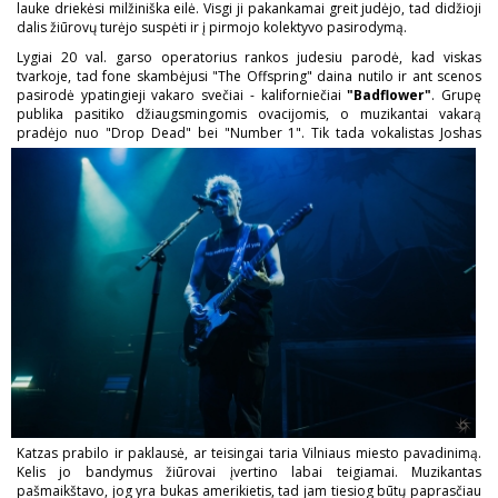
lauke driekėsi milžiniška eilė. Visgi ji pakankamai greit judėjo, tad didžioji
dalis žiūrovų turėjo suspėti ir į pirmojo kolektyvo pasirodymą.
Lygiai 20 val. garso operatorius rankos judesiu parodė, kad viskas
tvarkoje, tad fone skambėjusi "The Offspring" daina nutilo ir ant scenos
pasirodė ypatingieji vakaro svečiai - kaliforniečiai
"Badflower"
. Grupę
publika pasitiko džiaugsmingomis ovacijomis, o muzikantai vakarą
pradėjo nuo "Drop Dead" bei "Number 1".
Tik tada vokalistas Joshas
Katzas prabilo ir paklausė, ar teisingai taria Vilniaus miesto pavadinimą.
Kelis jo bandymus žiūrovai įvertino labai teigiamai. Muzikantas
pašmaikštavo, jog yra bukas amerikietis, tad jam tiesiog būtų paprasčiau