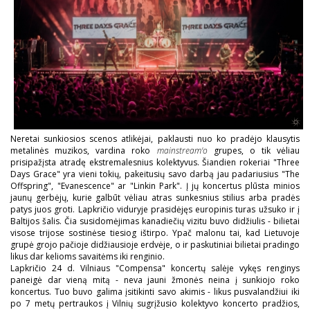
Neretai sunkiosios scenos atlikėjai, paklausti nuo ko pradėjo klausytis
metalinės muzikos, vardina roko
mainstream'o
grupes, o tik vėliau
prisipažįsta atradę ekstremalesnius kolektyvus. Šiandien rokeriai "Three
Days Grace" yra vieni tokių, pakeitusių savo darbą jau padariusius "The
Offspring", "Evanescence" ar "Linkin Park". Į jų koncertus plūsta minios
jaunų gerbėjų, kurie galbūt vėliau atras sunkesnius stilius arba pradės
patys juos groti. Lapkričio viduryje prasidėjęs europinis turas užsuko ir į
Baltijos šalis. Čia susidomėjimas kanadiečių vizitu buvo didžiulis - bilietai
visose trijose sostinėse tiesiog ištirpo. Ypač malonu tai, kad Lietuvoje
grupė grojo pačioje didžiausioje erdvėje, o ir paskutiniai bilietai pradingo
likus dar kelioms savaitėms iki renginio.
Lapkričio 24 d. Vilniaus "Compensa" koncertų salėje vykęs renginys
paneigė dar vieną mitą - neva jauni žmonės neina į sunkiojo roko
koncertus. Tuo buvo galima įsitikinti savo akimis - likus pusvalandžiui iki
po 7 metų pertraukos į Vilnių sugrįžusio kolektyvo koncerto pradžios,