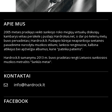
APIE MUS
2005 metais pradėjęs veikti sunkiojo roko mėgėjų virtualių diskusijų
kambarys vėliau persikėlė į puslapį Hardrokas.net, o dar po kelerių metų
buvo pervadintas į Hardrock.lt. Puslapio kūrėjai neapsiriboja svetainės
pavadinime nurodytu muzikos stiliumi, lankosi renginiuose, kalbina
atlikėjus bei apžvelgia albumus, kurie "patinka patiems".
Hardrock.lt sumanymu 2013 m. buvo pradėtas rengti Lietuvos sunkiosios
muzikos metraštis "Sunkūs metai".
KONTAKTAI
info@hardrock.lt
FACEBOOK