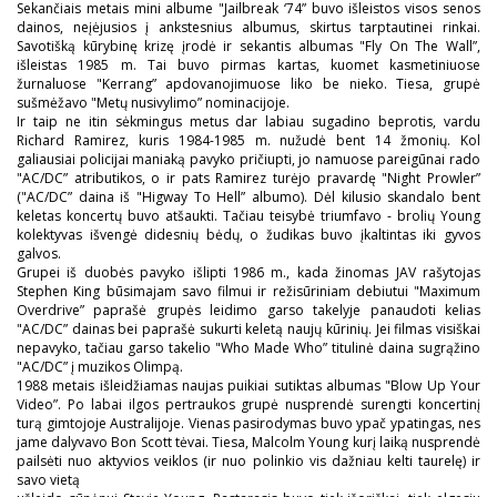
Sekančiais metais mini albume "Jailbreak ‘74” buvo išleistos visos senos
dainos, neįėjusios į ankstesnius albumus, skirtus tarptautinei rinkai.
Savotišką kūrybinę krizę įrodė ir sekantis albumas "Fly On The Wall”,
išleistas 1985 m. Tai buvo pirmas kartas, kuomet kasmetiniuose
žurnaluose "Kerrang” apdovanojimuose liko be nieko. Tiesa, grupė
sušmėžavo "Metų nusivylimo” nominacijoje.
Ir taip ne itin sėkmingus metus dar labiau sugadino beprotis, vardu
Richard Ramirez, kuris 1984-1985 m. nužudė bent 14 žmonių. Kol
galiausiai policijai maniaką pavyko pričiupti, jo namuose pareigūnai rado
"AC/DC” atributikos, o ir pats Ramirez turėjo pravardę "Night Prowler”
("AC/DC” daina iš "Higway To Hell” albumo). Dėl kilusio skandalo bent
keletas koncertų buvo atšaukti. Tačiau teisybė triumfavo - brolių Young
kolektyvas išvengė didesnių bėdų, o žudikas buvo įkaltintas iki gyvos
galvos.
Grupei iš duobės pavyko išlipti 1986 m., kada žinomas JAV rašytojas
Stephen King būsimajam savo filmui ir režisūriniam debiutui "Maximum
Overdrive” paprašė grupės leidimo garso takelyje panaudoti kelias
"AC/DC” dainas bei paprašė sukurti keletą naujų kūrinių. Jei filmas visiškai
nepavyko, tačiau garso takelio "Who Made Who” titulinė daina sugrąžino
"AC/DC” į muzikos Olimpą.
1988 metais išleidžiamas naujas puikiai sutiktas albumas "Blow Up Your
Video”. Po labai ilgos pertraukos grupė nusprendė surengti koncertinį
turą gimtojoje Australijoje. Vienas pasirodymas buvo ypač ypatingas, nes
jame dalyvavo Bon Scott tėvai. Tiesa, Malcolm Young kurį laiką nusprendė
pailsėti nuo aktyvios veiklos (ir nuo polinkio vis dažniau kelti taurelę) ir
savo vietą