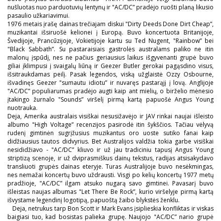
nušluotas nuo parduotuvių lentynų ir "AC/DC” pradėjo ruošti planą likusio
pasaulio užkariavimui.
1976 metais įrašę dainas trečiajam diskui "Dirty Deeds Done Dirt Cheap”,
muzikantai išsiruošė kelionei į Europą. Buvo koncertuota Britanijoje,
Švedijoje, Prancūzijoje, Vokietijoje kartu su Ted Nugent, "Rainbow” bei
"Black Sabbath”. Su pastaraisiais gastrolės australams paliko ne itin
malonų įspūdį, nes ne pačius geriausius laikus išgyvenanti grupė buvo
giliai įklimpusi į svaigalų liūną ir Geezer Butler gerokai pagąsdino visus,
išsitraukdamas peilį. Pasak legendos, viską užglaistė Ozzy Osbourne,
išvadinęs Geezer "sumautu idiotu” ir nuvaręs pastarąjį į lovą. Anglijoje
"AC/DC” populiarumas pradėjo augti kaip ant mielių, o birželio mėnesio
įtakingo žurnalo "Sounds” viršelį pirmą kartą papuošė Angus Young
nuotrauka.
Deja, Amerika australais visiškai nesusižavėjo ir JAV rinkai naujai išleisto
albumo "High Voltage” recenzijos pasirodė itin šykščios. Tačiau vėlyvą
rudenį gimtinėn sugrįžusius muzikantus oro uoste sutiko fanai kaip
didžiausius tautos didvyrius. Bet Australijos valdžia tokia garbe visiškai
nesididžiavo - "AC/DC” kliuvo ir už jau tradiciniu tapusį Angus Young
striptizą scenoje, ir už dviprasmiškus dainų tekstus, radijas atsisakydavo
transliuoti grupės dainas eteryje. Turas Australijoje buvo nesėkmingas,
nes nemažai koncertų buvo uždrausti. Visgi po kelių koncertų 1977 metų
pradžioje, "AC/DC” ilgam atsuko nugarą savo gimtinei. Pavasarį buvo
išleistas naujas albumas "Let There Be Rock”, kurio viršelyje pirmą kartą
išvystame legendinį logotipą, papuoštą žaibo blykstės ženklu.
Deja, netrukus tarp Bon Scott ir Mark Evans įsiplieskia konfliktas ir viskas
baigiasi tuo, kad bosistas palieka grupę. Naujojo "AC/DC” nario grupė