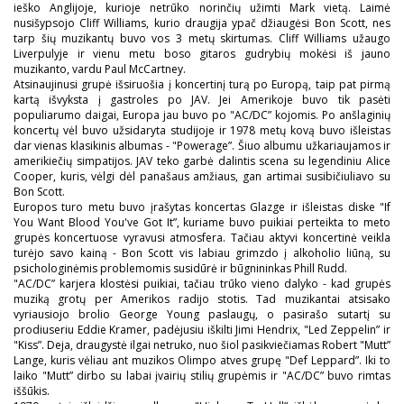
ieško Anglijoje, kurioje netrūko norinčių užimti Mark vietą. Laimė
nusišypsojo Cliff Williams, kurio draugija ypač džiaugėsi Bon Scott, nes
tarp šių muzikantų buvo vos 3 metų skirtumas. Cliff Williams užaugo
Liverpulyje ir vienu metu boso gitaros gudrybių mokėsi iš jauno
muzikanto, vardu Paul McCartney.
Atsinaujinusi grupė išsiruošia į koncertinį turą po Europą, taip pat pirmą
kartą išvyksta į gastroles po JAV. Jei Amerikoje buvo tik pasėti
populiarumo daigai, Europa jau buvo po "AC/DC” kojomis. Po anšlaginių
koncertų vėl buvo užsidaryta studijoje ir 1978 metų kovą buvo išleistas
dar vienas klasikinis albumas - "Powerage”. Šiuo albumu užkariaujamos ir
amerikiečių simpatijos. JAV teko garbė dalintis scena su legendiniu Alice
Cooper, kuris, vėlgi dėl panašaus amžiaus, gan artimai susibičiuliavo su
Bon Scott.
Europos turo metu buvo įrašytas koncertas Glazge ir išleistas diske "If
You Want Blood You've Got It”, kuriame buvo puikiai perteikta to meto
grupės koncertuose vyravusi atmosfera. Tačiau aktyvi koncertinė veikla
turėjo savo kainą - Bon Scott vis labiau grimzdo į alkoholio liūną, su
psichologinėmis problemomis susidūrė ir būgnininkas Phill Rudd.
"AC/DC” karjera klostėsi puikiai, tačiau trūko vieno dalyko - kad grupės
muziką grotų per Amerikos radijo stotis. Tad muzikantai atsisako
vyriausiojo brolio George Young paslaugų, o pasirašo sutartį su
prodiuseriu Eddie Kramer, padėjusiu iškilti Jimi Hendrix, "Led Zeppelin” ir
"Kiss”. Deja, draugystė ilgai netruko, nuo šiol pasikviečiamas Robert "Mutt”
Lange, kuris vėliau ant muzikos Olimpo atves grupę "Def Leppard”. Iki to
laiko "Mutt” dirbo su labai įvairių stilių grupėmis ir "AC/DC” buvo rimtas
iššūkis.