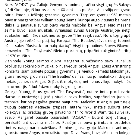
Nors "AC/DC” yra Žaliojo žemyno sinonimas, tačiau visgi grupės šaknys
glūdi Škotijoje, iš kurios antroje XX amžiaus pusėje į Australiją emigravo
būriai žmonių, ieškoję geresnio gyvenimo. Tarp emigrantų 1963 metais
buvo ir Margaret bei William Young šeima, kurioje augo 7 sūnūs bei viena
dukra. 2 jauniausi sūnūs buvo vardu Malcolm bei Angus. Nuo mažens
šeima buvo labai muzikali, vyriausias sūnus George Australijoje netgi
susilaukė milžiniškos sėkmės su grupe "The Easybeats”. Nors toji grupė
Australijoje reiškė tą patį, ką Europai "The Beatles”, tėvas netgi tuomet
sūnui sakė: "Susirask normalų darbą”. Visgi tarptautinės šlovės iškovoti
nepavyko - "The Easybeats” išleido pora hitų, pripažintų už gimtinės ribų
ir 1970 m. iširo.
Vienintelė Young šeimos dukra Margaret supažindino savo jaunėlius
brolius su rokenrolo muzika, o nusivedusi brolį Angus į Louis Armstrong
koncertą, šiam pakeitė požiūrį į gyvenimą. Jei vienuolikametis Malcolm jau
gitara mokėjo groti visas "The Beatles” dainas, nuo jo neatsiliko ir dvejais
metais jaunesnis Angus. Grįžęs iš mokyklos, net nenusivilkęs mokyklinės
uniformos jis išskubėdavo mokytis groti gitara.
George Young, iširus grupei "The Easybeats”, nutarė imtis prodiuserio
darbo ir nusivedęs į įrašų studiją savo brolius, supažindino juos su
technika, kurios pagalba gimsta nauji hitai. Malcolm ir Angus, jau turėję
truputį patirties vietinėse grupėse, nutarė 1973 metais suburti savo
kolektyvą. Iš pradžių grupę pavadino "Third World War”, tačiau vėliau
sesuo Margaret pasiūlė pasivadinti "AC/DC” - būtent tokį užrašą ji
perskaitė ant siuvimo mašinos. Pasiūlymas buvo priimtas ir pradėtos
rimtos naujų narių paieškos. Ritmine gitara grojo Malcolm, antruoju
gitaristu buvo Angus, o vokalistu tapo Dave Evans, buvęs Malcolm kolega