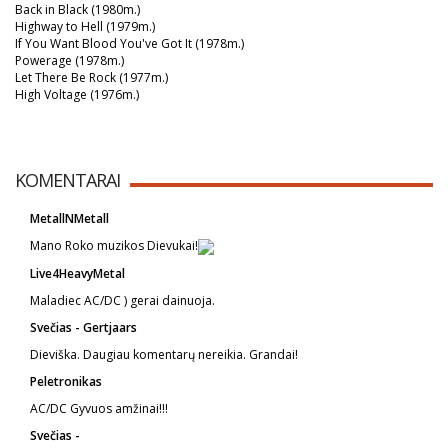
Back in Black (1980m.)
Highway to Hell (1979m.)
If You Want Blood You've Got It (1978m.)
Powerage (1978m.)
Let There Be Rock (1977m.)
High Voltage (1976m.)
KOMENTARAI
MetallNMetall
Mano Roko muzikos Dievukai!
Live4HeavyMetal
Maladiec AC/DC
) gerai dainuoja.
Svečias - Gertjaars
Dieviška. Daugiau komentarų nereikia. Grandai!
Peletronikas
AC/DC Gyvuos amžinai!!!
Svečias -