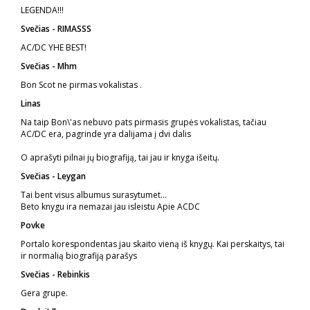
LEGENDA!!!
Svečias - RIMASSS
AC/DC YHE BEST!
Svečias - Mhm
Bon Scot ne pirmas vokalistas
.
Linas
Na taip Bon\'as nebuvo pats pirmasis grupės vokalistas, tačiau
AC/DC era, pagrinde yra dalijama į dvi dalis
O aprašyti pilnai jų biografiją, tai jau ir knyga išeitų.
Svečias - Leygan
Tai bent visus albumus surasytumet...
Beto knygu ira nemazai jau isleistu Apie ACDC
Povke
Portalo korespondentas jau skaito vieną iš knygų. Kai perskaitys, tai
ir normalią biografiją parašys
Svečias - Rebinkis
Gera grupe.