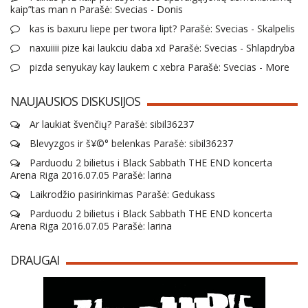
kaip”tas man n Parašė: Svecias - Donis
kas is baxuru liepe per twora lipt? Parašė: Svecias - Skalpelis
naxuiiii pize kai laukciu daba xd Parašė: Svecias - Shlapdryba
pizda senyukay kay laukem c xebra Parašė: Svecias - More
NAUJAUSIOS DISKUSIJOS
Ar laukiat švenčių? Parašė: sibil36237
Blevyzgos ir š¥©° belenkas Parašė: sibil36237
Parduodu 2 bilietus i Black Sabbath THE END koncerta
Arena Riga 2016.07.05 Parašė: larina
Laikrodžio pasirinkimas Parašė: Gedukass
Parduodu 2 bilietus i Black Sabbath THE END koncerta
Arena Riga 2016.07.05 Parašė: larina
DRAUGAI