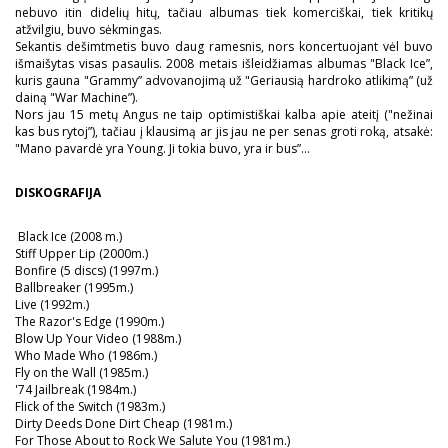
nebuvo itin didelių hitų, tačiau albumas tiek komerciškai, tiek kritikų
atžvilgiu, buvo sėkmingas.
Sekantis dešimtmetis buvo daug ramesnis, nors koncertuojant vėl buvo
išmaišytas visas pasaulis. 2008 metais išleidžiamas albumas "Black Ice”,
kuris gauna "Grammy” advovanojimą už "Geriausią hardroko atlikimą” (už
dainą "War Machine”).
Nors jau 15 metų Angus ne taip optimistiškai kalba apie ateitį ("nežinai
kas bus rytoj”), tačiau į klausimą ar jis jau ne per senas groti roką, atsakė:
"Mano pavardė yra Young. Ji tokia buvo, yra ir bus”...
DISKOGRAFIJA
Black Ice (2008 m.)
Stiff Upper Lip (2000m.)
Bonfire (5 discs) (1997m.)
Ballbreaker (1995m.)
Live (1992m.)
The Razor's Edge (1990m.)
Blow Up Your Video (1988m.)
Who Made Who (1986m.)
Fly on the Wall (1985m.)
'74 Jailbreak (1984m.)
Flick of the Switch (1983m.)
Dirty Deeds Done Dirt Cheap (1981m.)
For Those About to Rock We Salute You (1981m.)