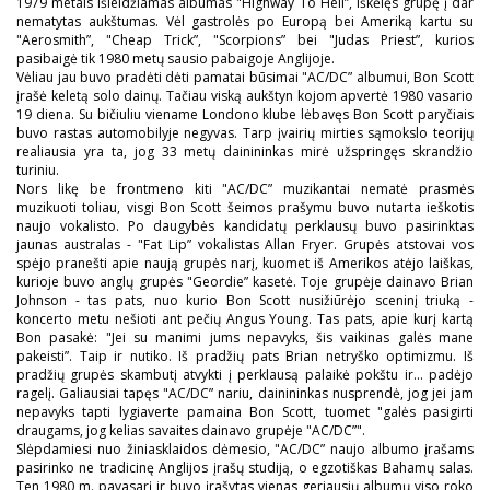
1979 metais išleidžiamas albumas "Highway To Hell”, iškėlęs grupę į dar
nematytas aukštumas. Vėl gastrolės po Europą bei Ameriką kartu su
"Aerosmith”, "Cheap Trick”, "Scorpions” bei "Judas Priest”, kurios
pasibaigė tik 1980 metų sausio pabaigoje Anglijoje.
Vėliau jau buvo pradėti dėti pamatai būsimai "AC/DC” albumui, Bon Scott
įrašė keletą solo dainų. Tačiau viską aukštyn kojom apvertė 1980 vasario
19 diena. Su bičiuliu viename Londono klube lėbavęs Bon Scott paryčiais
buvo rastas automobilyje negyvas. Tarp įvairių mirties sąmokslo teorijų
realiausia yra ta, jog 33 metų dainininkas mirė užspringęs skrandžio
turiniu.
Nors likę be frontmeno kiti "AC/DC” muzikantai nematė prasmės
muzikuoti toliau, visgi Bon Scott šeimos prašymu buvo nutarta ieškotis
naujo vokalisto. Po daugybės kandidatų perklausų buvo pasirinktas
jaunas australas - "Fat Lip” vokalistas Allan Fryer. Grupės atstovai vos
spėjo pranešti apie naują grupės narį, kuomet iš Amerikos atėjo laiškas,
kurioje buvo anglų grupės "Geordie” kasetė. Toje grupėje dainavo Brian
Johnson - tas pats, nuo kurio Bon Scott nusižiūrėjo sceninį triuką -
koncerto metu nešioti ant pečių Angus Young. Tas pats, apie kurį kartą
Bon pasakė: "Jei su manimi jums nepavyks, šis vaikinas galės mane
pakeisti”. Taip ir nutiko. Iš pradžių pats Brian netryško optimizmu. Iš
pradžių grupės skambutį atvykti į perklausą palaikė pokštu ir... padėjo
ragelį. Galiausiai tapęs "AC/DC” nariu, dainininkas nusprendė, jog jei jam
nepavyks tapti lygiaverte pamaina Bon Scott, tuomet "galės pasigirti
draugams, jog kelias savaites dainavo grupėje "AC/DC”".
Slėpdamiesi nuo žiniasklaidos dėmesio, "AC/DC” naujo albumo įrašams
pasirinko ne tradicinę Anglijos įrašų studiją, o egzotiškas Bahamų salas.
Ten 1980 m. pavasarį ir buvo įrašytas vienas geriausių albumų viso roko