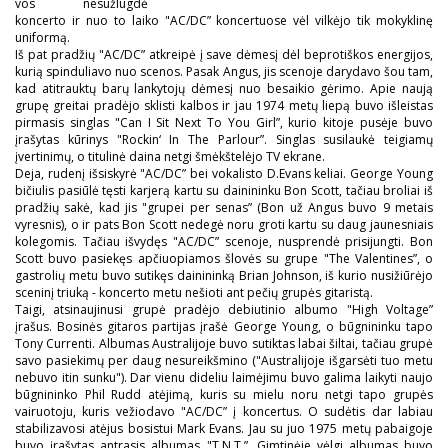
vos nesužlugdė
koncerto ir nuo to laiko "AC/DC” koncertuose vėl vilkėjo tik mokyklinę
uniformą.
Iš pat pradžių "AC/DC” atkreipė į save dėmesį dėl beprotiškos energijos,
kurią spinduliavo nuo scenos. Pasak Angus, jis scenoje darydavo šou tam,
kad atitrauktų barų lankytojų dėmesį nuo besaikio gėrimo. Apie naują
grupę greitai pradėjo sklisti kalbos ir jau 1974 metų liepą buvo išleistas
pirmasis singlas "Can I Sit Next To You Girl”, kurio kitoje pusėje buvo
įrašytas kūrinys "Rockin‘ In The Parlour”. Singlas susilaukė teigiamų
įvertinimų, o titulinė daina netgi šmėkštelėjo TV ekrane.
Deja, rudenį išsiskyrė "AC/DC” bei vokalisto D.Evans keliai. George Young
bičiulis pasiūlė tęsti karjerą kartu su dainininku Bon Scott, tačiau broliai iš
pradžių sakė, kad jis "grupei per senas” (Bon už Angus buvo 9 metais
vyresnis), o ir pats Bon Scott nedegė noru groti kartu su daug jaunesniais
kolegomis. Tačiau išvydęs "AC/DC” scenoje, nusprendė prisijungti. Bon
Scott buvo pasiekęs apčiuopiamos šlovės su grupe "The Valentines”, o
gastrolių metu buvo sutikęs dainininką Brian Johnson, iš kurio nusižiūrėjo
sceninį triuką - koncerto metu nešioti ant pečių grupės gitaristą.
Taigi, atsinaujinusi grupė pradėjo debiutinio albumo "High Voltage”
įrašus. Bosinės gitaros partijas įrašė George Young, o būgnininku tapo
Tony Currenti. Albumas Australijoje buvo sutiktas labai šiltai, tačiau grupė
savo pasiekimų per daug nesureikšmino ("Australijoje išgarsėti tuo metu
nebuvo itin sunku"). Dar vienu dideliu laimėjimu buvo galima laikyti naujo
būgnininko Phil Rudd atėjimą, kuris su mielu noru netgi tapo grupės
vairuotoju, kuris vežiodavo "AC/DC” į koncertus. O sudėtis dar labiau
stabilizavosi atėjus bosistui Mark Evans. Jau su juo 1975 metų pabaigoje
buvo įrašytas antrasis albumas "T.N.T.”. Gimtinėje vėlgi albumas buvo