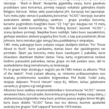
istorijoje - "Back in Black”. Nusipirkę gigantišką varpą, kurio gaudesiu
pradėdavo savo koncertus, pirmieji naujojo vokalisto galimybes išvydo
Belgijos žiūrovai. Vėliau sekė pasirodymai JAV, Europoje bei Japonijoje.
Turo metu įvyko vienas iš paskutinių koncertas "AC/DC” istorijoje, kuriame
australams atiteko apšildytojų vaidmuo - grupė pradėjo koncertą,
kuriame pagrindinės žvaigždės buvo "ZZ Top” (po daugiau nei 15 metų
įvyko keli bendri koncertai su "The Rolling Stones", kuomet "AC/DC" į
sceną lipdavo pirmieji). Skeptikai buvo nutildyti. Salės buvo sausakimšos,
gerbėjai ateidavo atiduoti pagarbą Bon Scott, o taip pat pasižiūrėti į Brian
Johnson, kuris netrukus įgijo senųjų fanų pasitikėjimą ir simpatijas.
1981 metų pabaigoje buvo įrašytas naujas studijinis darbas "For Those
About to Rock”, kurio pardavimų startas buvo dar įspūdingesnis nei
pirmtako. Šįkart jau koncertų metu buvo naudojami 2 pabūklai, kurie
iššaudavo skambant titulinei dainai. Tiesa, kartą organizatoriai nedavė
leidimo panaudoti patrankas, tačiau grupė vis tiek padarė savo, dėl to
susilaukdama daug nemalonumų su teisėsauga.
Po to grupė išėjo atostogų ir sugrįžo jau tik 1983 metais su albumu "Flick
of the Switch”. Prieš įrašant albumą, su rimtomis priklausomybės nuo
kvaišalų problemomis susidūrė būgnininkas Phil Rudd. Todėl įrašų
sesijoje dalyvavo "Procol Harum” narys B.J. Wilson, tačiau galutiname
variante jo grojimo irgi neišgirsime.
Albumas buvo sutiktas nevienareikšmiškai ir koncertuose "AC/DC” rėmėsi
senaisiais hitais, nors įtraukė į koncertinę programą ir keletą naujų dainų. Į
atsilaisvinusią būgnininko vietą buvo priimtas jaunas anglas Simon Wright,
kuris buvo didelis "AC/DC” fanas nuo tos dienos, kuomet apsilankė
australų bei grupės "Def Leppard” koncerte 1979 metais.