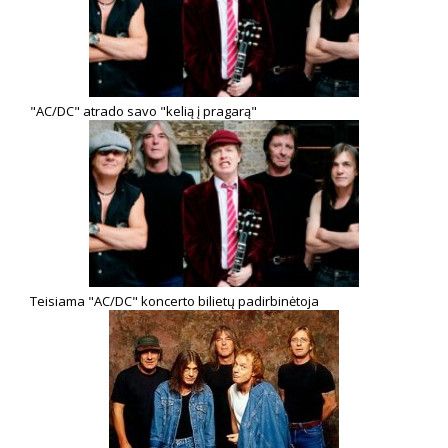
"AC/DC" atrado savo "kelią į pragarą"
Teisiama "AC/DC" koncerto bilietų padirbinėtoja