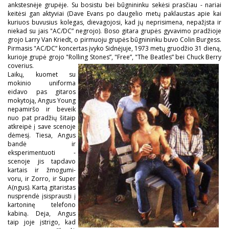
ankstesnėje grupėje. Su bosistu bei būgnininku sekėsi prasčiau - nariai
keitėsi gan aktyviai (Dave Evans po daugelio metų paklaustas apie kai
kuriuos buvusius kolegas, dievagojosi, kad jų neprisimena, nepažįsta ir
niekad su jais "AC/DC” negrojo). Boso gitara grupės gyvavimo pradžioje
grojo Larry Van Kriedt, o pirmuoju grupės būgnininku buvo Colin Burgess.
Pirmasis "AC/DC” koncertas įvyko Sidnėjuje, 1973 metų gruodžio 31 dieną,
kurioje grupė grojo "Rolling Stones”, "Free”, "The Beatles” bei Chuck Berry
coverius.
Laikų, kuomet su
mokinio uniforma
eidavo pas gitaros
mokytoją, Angus Young
nepamiršo ir beveik
nuo pat pradžių šitaip
atkreipė į save scenoje
dėmesį. Tiesa, Angus
bandė ir
eksperimentuoti -
scenoje jis tapdavo
kartais ir žmogumi-
voru, ir Zorro, ir Super
A(ngus). Kartą gitaristas
nusprendė įsisprausti į
kartoninę telefono
kabiną. Deja, Angus
taip joje įstrigo, kad