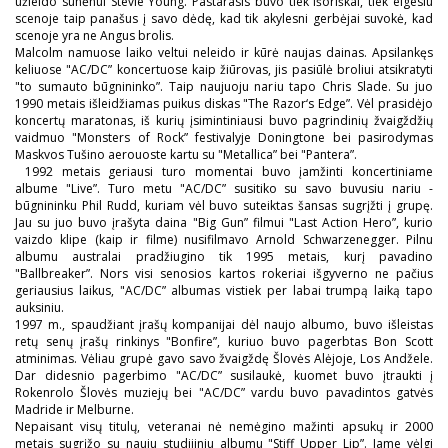
užleido sūnėnui Stevie Young. Pastarasis buvo tiek išoriškai, tiek elgesiu
scenoje taip panašus į savo dėdę, kad tik akylesni gerbėjai suvokė, kad
scenoje yra ne Angus brolis.
Malcolm namuose laiko veltui neleido ir kūrė naujas dainas. Apsilankęs
keliuose "AC/DC” koncertuose kaip žiūrovas, jis pasiūlė broliui atsikratyti
"to sumauto būgnininko”. Taip naujuoju nariu tapo Chris Slade. Su juo
1990 metais išleidžiamas puikus diskas "The Razor‘s Edge”. Vėl prasidėjo
koncertų maratonas, iš kurių įsimintiniausi buvo pagrindinių žvaigždžių
vaidmuo "Monsters of Rock” festivalyje Doningtone bei pasirodymas
Maskvos Tušino aerouoste kartu su "Metallica” bei "Pantera”.
1992 metais geriausi turo momentai buvo įamžinti koncertiniame
albume "Live”. Turo metu "AC/DC” susitiko su savo buvusiu nariu -
būgnininku Phil Rudd, kuriam vėl buvo suteiktas šansas sugrįžti į grupę.
Jau su juo buvo įrašyta daina "Big Gun” filmui "Last Action Hero”, kurio
vaizdo klipe (kaip ir filme) nusifilmavo Arnold Schwarzenegger. Pilnu
albumu australai pradžiugino tik 1995 metais, kurį pavadino
"Ballbreaker”. Nors visi senosios kartos rokeriai išgyverno ne pačius
geriausius laikus, "AC/DC” albumas vistiek per labai trumpą laiką tapo
auksiniu.
1997 m., spaudžiant įrašų kompanijai dėl naujo albumo, buvo išleistas
retų senų įrašų rinkinys "Bonfire”, kuriuo buvo pagerbtas Bon Scott
atminimas. Vėliau grupė gavo savo žvaigždę Šlovės Alėjoje, Los Andžele.
Dar didesnio pagerbimo "AC/DC” susilaukė, kuomet buvo įtraukti į
Rokenrolo Šlovės muziejų bei "AC/DC” vardu buvo pavadintos gatvės
Madride ir Melburne.
Nepaisant visų titulų, veteranai nė nemėgino mažinti apsukų ir 2000
metais sugrįžo su nauju studijiniu albumu "Stiff Upper Lip”. Jame vėlgi