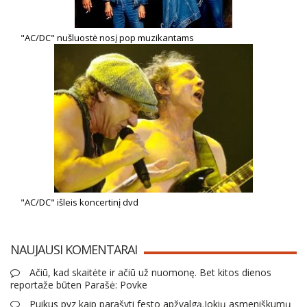
"AC/DC" nušluostė nosį pop muzikantams
"AC/DC" išleis koncertinį dvd
NAUJAUSI KOMENTARAI
Ačiū, kad skaitėte ir ačiū už nuomonę. Bet kitos dienos
reportaže būten Parašė: Povke
Puikus pvz kaip parašyti festo apžvalgą.Jokių asmeniškumų