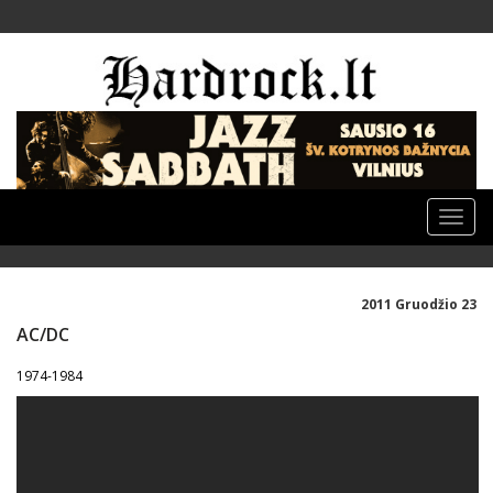
Toggle
naviga
2011 Gruodžio 23
AC/DC
1974-1984