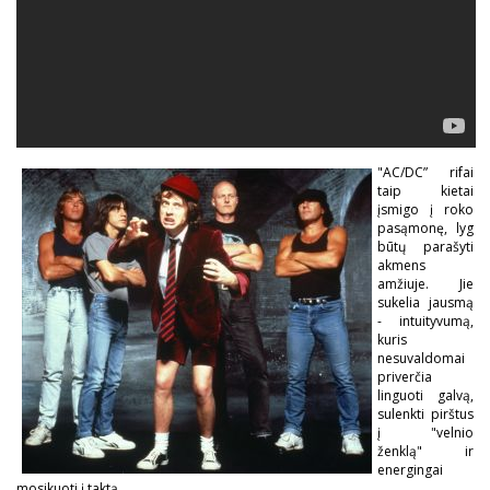
"AC/DC” rifai
taip kietai
įsmigo į roko
pasąmonę, lyg
būtų parašyti
akmens
amžiuje. Jie
sukelia jausmą
- intuityvumą,
kuris
nesuvaldomai
priverčia
linguoti galvą,
sulenkti pirštus
į "velnio
ženklą" ir
energingai
mosikuoti į taktą.