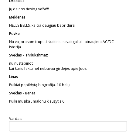
DredaiLT
Jų dainos tiesiog veža!!!
Meidenas
HELLS BELLS, ka cia daugiau bepridursi
Povke
Nu va, prasom truputi skaitiniu savaitgaliui - atnaujinta AC/DC
istorija.
Svečias - Thriukshmaz
nu nustebinot
kai kuriu faktu net nebuvau girdejes apie Juos
Linas
Puikiai papildytą biografija. 10 balų
Svečias - Benas
Puiki muzika , malonu klausytis
6
Vardas: