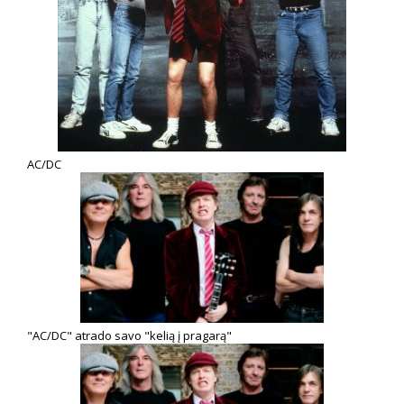
AC/DC
"AC/DC" atrado savo "kelią į pragarą"