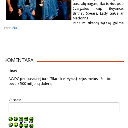
australų nugarų liko tokios pop
žvaigždės kaip Beyonce,
Britney Spears, Lady GaGa ar
Madonna.
Pilną muzikantų sąrašą galima
rasti
čia
.
KOMENTARAI
Linas
AC/DC per paskutinį turą "Black Ice" vykusį trejus metus uždirbo
beveik 500 milijonų dolerių
Vardas: