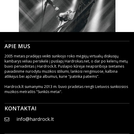
APIE MUS
2005 metais pradėjęs veikti sunkiojo roko mėgėjų virtualių diskusijų
kambarys vėliau persikėlė į puslapį Hardrokas.net, o dar po kelerių metų
buvo pervadintas į Hardrock.lt. Puslapio kūrėjai neapsiriboja svetainės
pavadinime nurodytu muzikos stiliumi, lankosi renginiuose, kalbina
atlikėjus bei apžvelgia albumus, kurie "patinka patiems".
Hardrock.lt sumanymu 2013 m. buvo pradėtas rengti Lietuvos sunkiosios
muzikos metraštis "Sunkūs metai".
KONTAKTAI
info@hardrock.lt