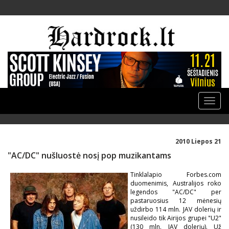
Toggle
naviga
2010 Liepos 21
"AC/DC" nušluostė nosį pop muzikantams
Tinklalapio Forbes.com
duomenimis, Australijos roko
legendos "AC/DC" per
pastaruosius 12 mėnesių
uždirbo 114 mln. JAV dolerių ir
nusileido tik Airijos grupei "U2"
(130 mln. JAV dolerių). Už