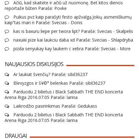
Ačiū, kad skaitėte ir ačiū už nuomonę. Bet kitos dienos
reportaže būten Parašė: Povke
Puikus pvz kaip parašyti festo apžvalgą.Jokių asmeniškumų
kaip”tas man n Parašė: Svecias - Donis
kas is baxuru liepe per twora lipt? Parašė: Svecias - Skalpelis
naxuiiii pize kai laukciu daba xd Parašė: Svecias - Shlapdryba
pizda senyukay kay laukem c xebra Parašė: Svecias - More
NAUJAUSIOS DISKUSIJOS
Ar laukiat švenčių? Parašė: sibil36237
Blevyzgos ir š¥©° belenkas Parašė: sibil36237
Parduodu 2 bilietus i Black Sabbath THE END koncerta
Arena Riga 2016.07.05 Parašė: larina
Laikrodžio pasirinkimas Parašė: Gedukass
Parduodu 2 bilietus i Black Sabbath THE END koncerta
Arena Riga 2016.07.05 Parašė: larina
DRAUGAI