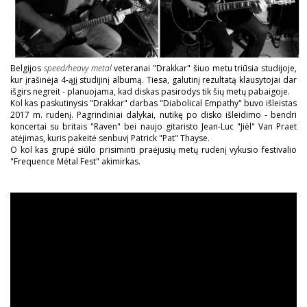
Belgijos
speed/heavy metal
veteranai "Drakkar" šiuo metu triūsia studijoje,
kur įrašinėja 4-ąjį studijinį albumą. Tiesa, galutinį rezultatą klausytojai dar
išgirs negreit - planuojama, kad diskas pasirodys tik šių metų pabaigoje.
Kol kas paskutinysis "Drakkar" darbas "Diabolical Empathy" buvo išleistas
2017 m. rudenį. Pagrindiniai dalykai, nutikę po disko išleidimo - bendri
koncertai su britais "Raven" bei naujo gitaristo Jean-Luc "Jiël" Van Praet
atėjimas, kuris pakeitė senbuvį Patrick "Pat" Thayse.
O kol kas grupė siūlo prisiminti praėjusių metų rudenį vykusio festivalio
"Frequence Métal Fest" akimirkas.