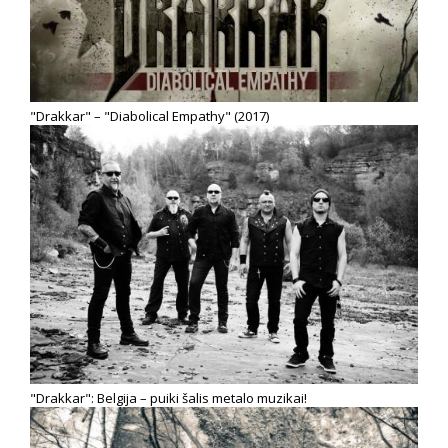
"Drakkar" – "Diabolical Empathy" (2017)
"Drakkar": Belgija – puiki šalis metalo muzikai!