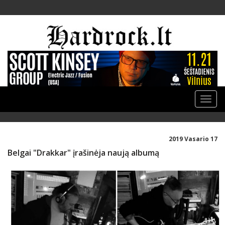
Toggle
naviga
2019 Vasario 17
Belgai "Drakkar" įrašinėja naują albumą