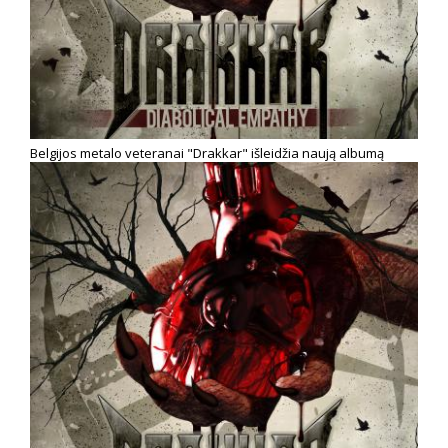
Belgijos metalo veteranai "Drakkar" išleidžia naują albumą