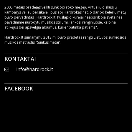
2005 metais pradėjęs veikti sunkiojo roko mėgėjų virtualių diskusijų
kambarys vėliau persikėlė į puslapį Hardrokas.net, o dar po kelerių metų
buvo pervadintas į Hardrock.lt. Puslapio kūrėjai neapsiriboja svetainės
pavadinime nurodytu muzikos stiliumi, lankosi renginiuose, kalbina
atlikėjus bei apžvelgia albumus, kurie "patinka patiems".
Hardrock.lt sumanymu 2013 m. buvo pradėtas rengti Lietuvos sunkiosios
muzikos metraštis "Sunkūs metai".
KONTAKTAI
info@hardrock.lt
FACEBOOK