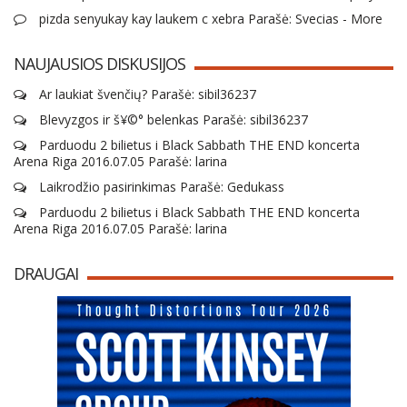
pizda senyukay kay laukem c xebra Parašė: Svecias - More
NAUJAUSIOS DISKUSIJOS
Ar laukiat švenčių? Parašė: sibil36237
Blevyzgos ir š¥©° belenkas Parašė: sibil36237
Parduodu 2 bilietus i Black Sabbath THE END koncerta
Arena Riga 2016.07.05 Parašė: larina
Laikrodžio pasirinkimas Parašė: Gedukass
Parduodu 2 bilietus i Black Sabbath THE END koncerta
Arena Riga 2016.07.05 Parašė: larina
DRAUGAI