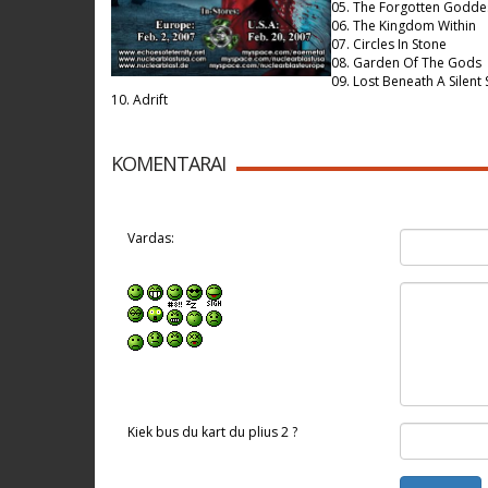
05. The Forgotten Godde
06. The Kingdom Within
07. Circles In Stone
08. Garden Of The Gods
09. Lost Beneath A Silent 
10. Adrift
KOMENTARAI
Vardas:
Kiek bus du kart du plius 2 ?