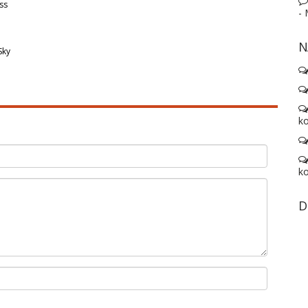
ss
-
N
Sky
ko
ko
D