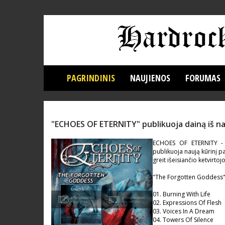
PAGRINDINIS
NAUJIENOS
FORUMAS
"ECHOES OF ETERNITY" publikuoja dainą iš n
ECHOES OF ETERNITY - m
publikuoja naują kūrinį p
greit išeisiančio ketvirt
"The Forgotten Goddess"
01. Burning With Life
02. Expressions Of Flesh
03. Voices In A Dream
04. Towers Of Silence