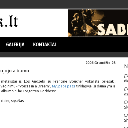
GALERIJA
KONTAKTAI
2006 Gruodžio 28
N
aujojo albumo
di
etalistai iš Los Andželo su Francine Boucher vokaliste priešakį,
avadinimu - "Voices in a Dream",
MySpace page
tinklapyje. ši daina yra iš
ojo albumo "The Forgotten Goddess".
as
 dainų sąrašas:
Sk
S