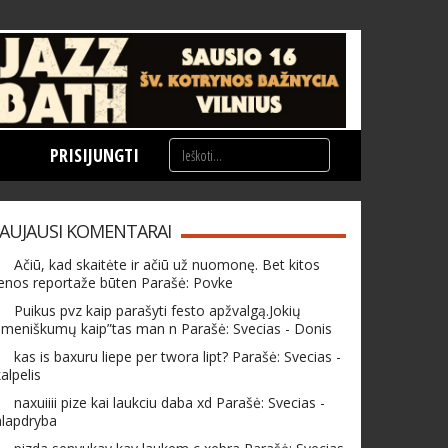
PRISIJUNGTI
AUJAUSI KOMENTARAI
Ačiū, kad skaitėte ir ačiū už nuomonę. Bet kitos
enos reportaže būten Parašė: Povke
Puikus pvz kaip parašyti festo apžvalgą.Jokių
meniškumų kaip”tas man n Parašė: Svecias - Donis
kas is baxuru liepe per twora lipt? Parašė: Svecias -
alpelis
naxuiiii pize kai laukciu daba xd Parašė: Svecias -
hlapdryba