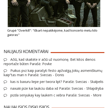
Grupė "Overkill": "Iškart nepatikėjome, kad koncerto metu kilo
gaisras"
NAUJAUSI KOMENTARAI
Ačiū, kad skaitėte ir ačiū už nuomonę. Bet kitos dienos
reportaže būten Parašė: Povke
Puikus pvz kaip parašyti festo apžvalgą.Jokių asmeniškumų
kaip”tas man n Parašė: Svecias - Donis
kas is baxuru liepe per twora lipt? Parašė: Svecias - Skalpelis
naxuiiii pize kai laukciu daba xd Parašė: Svecias - Shlapdryba
pizda senyukay kay laukem c xebra Parašė: Svecias - More
NAUJAUSIOS DISKUSIJOS