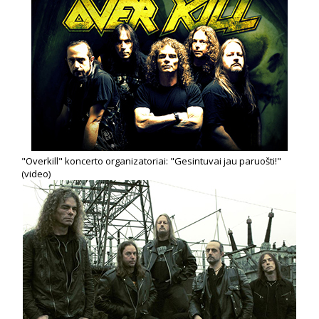
"Overkill" koncerto organizatoriai: "Gesintuvai jau paruošti!"
(video)