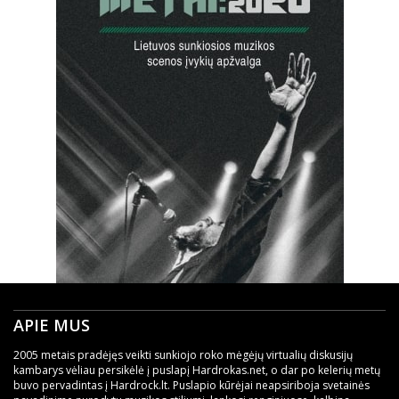
APIE MUS
2005 metais pradėjęs veikti sunkiojo roko mėgėjų virtualių diskusijų
kambarys vėliau persikėlė į puslapį Hardrokas.net, o dar po kelerių metų
buvo pervadintas į Hardrock.lt. Puslapio kūrėjai neapsiriboja svetainės