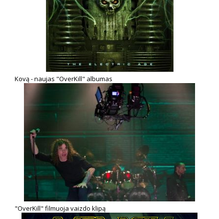
Kovą - naujas "OverKill" albumas
"OverKill" filmuoja vaizdo klipą