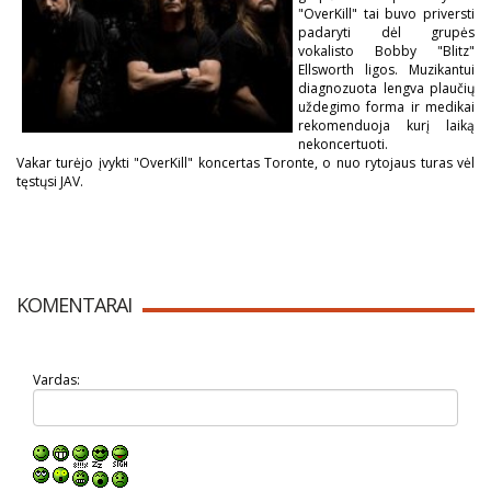
"OverKill" tai buvo priversti
padaryti dėl grupės
vokalisto Bobby "Blitz"
Ellsworth ligos. Muzikantui
diagnozuota lengva plaučių
uždegimo forma ir medikai
rekomenduoja kurį laiką
nekoncertuoti.
Vakar turėjo įvykti "OverKill" koncertas Toronte, o nuo rytojaus turas vėl
tęstųsi JAV.
KOMENTARAI
Vardas: