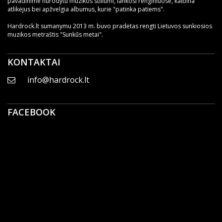
pavadinime nurodytu muzikos stiliumi, lankosi renginiuose, kalbina
atlikėjus bei apžvelgia albumus, kurie "patinka patiems".
Hardrock.lt sumanymu 2013 m. buvo pradėtas rengti Lietuvos sunkiosios
muzikos metraštis "Sunkūs metai".
KONTAKTAI
info@hardrock.lt
FACEBOOK