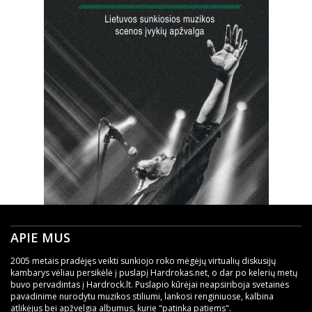
APIE MUS
2005 metais pradėjęs veikti sunkiojo roko mėgėjų virtualių diskusijų
kambarys vėliau persikėlė į puslapį Hardrokas.net, o dar po kelerių metų
buvo pervadintas į Hardrock.lt. Puslapio kūrėjai neapsiriboja svetainės
pavadinime nurodytu muzikos stiliumi, lankosi renginiuose, kalbina
atlikėjus bei apžvelgia albumus, kurie "patinka patiems".