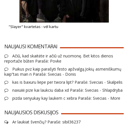
"Slayer" kvartetas - vėl kartu
NAUJAUSI KOMENTARAI
Ačiū, kad skaitėte ir ačiū už nuomonę. Bet kitos dienos
reportaže būten Parašė: Povke
Puikus pvz kaip parašyti festo apžvalgą.Jokių asmeniškumų
kaip”tas man n Parašė: Svecias - Donis
kas is baxuru liepe per twora lipt? Parašė: Svecias - Skalpelis
naxuiiii pize kai laukciu daba xd Parašė: Svecias - Shlapdryba
pizda senyukay kay laukem c xebra Parašė: Svecias - More
NAUJAUSIOS DISKUSIJOS
Ar laukiat švenčių? Parašė: sibil36237