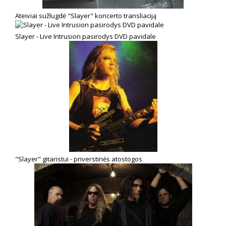
Ateiviai sužlugdė "Slayer" koncerto transliaciją
Slayer - Live Intrusion pasirodys DVD pavidale
"Slayer" gitaristui - priverstinės atostogos