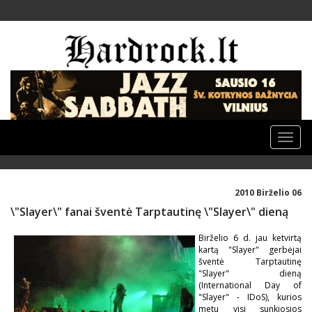
Toggle
naviga
2010 Birželio 06
\"Slayer\" fanai šventė Tarptautinę \"Slayer\" dieną
Birželio 6 d. jau ketvirtą
kartą "Slayer" gerbėjai
šventė Tarptautinę
"Slayer" dieną
(International Day of
"Slayer" - IDoS), kurios
metu visi sunkiosios