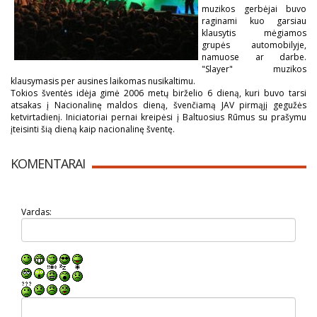
muzikos gerbėjai buvo
raginami kuo garsiau
klausytis mėgiamos
grupės automobilyje,
namuose ar darbe.
"Slayer" muzikos
klausymasis per ausines laikomas nusikaltimu.
Tokios šventės idėja gimė 2006 metų birželio 6 dieną, kuri buvo tarsi
atsakas į Nacionalinę maldos dieną, švenčiamą JAV pirmąjį gegužės
ketvirtadienį. Iniciatoriai pernai kreipėsi į Baltuosius Rūmus su prašymu
įteisinti šią dieną kaip nacionalinę šventę.
KOMENTARAI
Vardas: