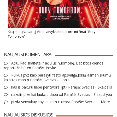
Kitų metų vasarą į Vilnių atvyks metalcore milžinai "Bury
Tomorrow"
NAUJAUSI KOMENTARAI
Ačiū, kad skaitėte ir ačiū už nuomonę. Bet kitos dienos
reportaže būten Parašė: Povke
Puikus pvz kaip parašyti festo apžvalgą.Jokių asmeniškumų
kaip”tas man n Parašė: Svecias - Donis
kas is baxuru liepe per twora lipt? Parašė: Svecias - Skalpelis
naxuiiii pize kai laukciu daba xd Parašė: Svecias - Shlapdryba
pizda senyukay kay laukem c xebra Parašė: Svecias - More
NAUJAUSIOS DISKUSIJOS