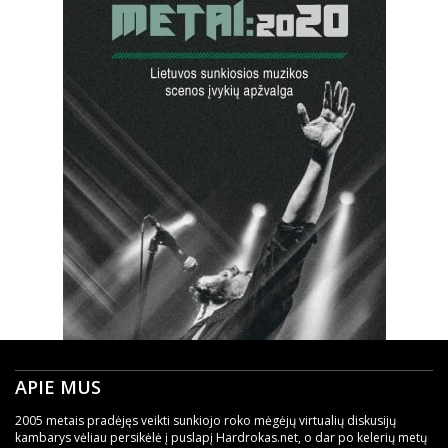
APIE MUS
2005 metais pradėjęs veikti sunkiojo roko mėgėjų virtualių diskusijų
kambarys vėliau persikėlė į puslapį Hardrokas.net, o dar po kelerių metų