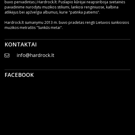
buvo pervadintas į Hardrock.lt. Puslapio kūrėjai neapsiriboja svetainės
pavadinime nurodytu muzikos stiliumi, lankosi renginiuose, kalbina
atlikėjus bei apžvelgia albumus, kurie "patinka patiems".
Hardrock.lt sumanymu 2013 m. buvo pradėtas rengti Lietuvos sunkiosios
muzikos metraštis "Sunkūs metai".
KONTAKTAI
info@hardrock.lt
FACEBOOK