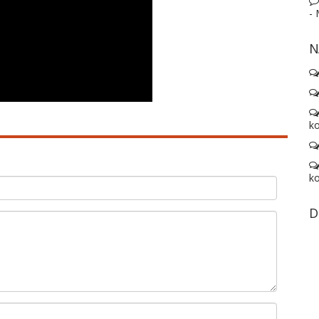
-
N
ko
ko
D