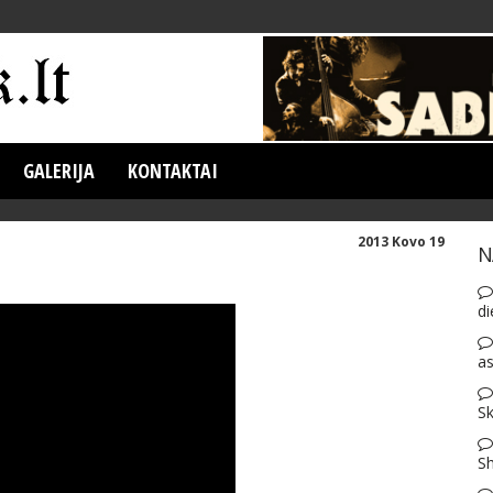
GALERIJA
KONTAKTAI
2013 Kovo 19
N
di
as
Sk
S