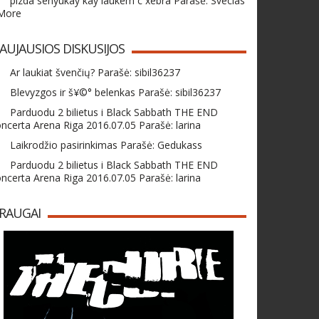
pizda senyukay kay laukem c xebra Parašė: Svecias
 More
AUJAUSIOS DISKUSIJOS
Ar laukiat švenčių? Parašė: sibil36237
Blevyzgos ir š¥©° belenkas Parašė: sibil36237
Parduodu 2 bilietus i Black Sabbath THE END
ncerta Arena Riga 2016.07.05 Parašė: larina
Laikrodžio pasirinkimas Parašė: Gedukass
Parduodu 2 bilietus i Black Sabbath THE END
ncerta Arena Riga 2016.07.05 Parašė: larina
RAUGAI