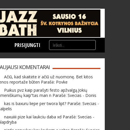
PRISIJUNGTI
AUJAUSI KOMENTARAI
Ačiū, kad skaitėte ir ačiū už nuomonę. Bet kitos
enos reportaže būten Parašė: Povke
Puikus pvz kaip parašyti festo apžvalgą.Jokių
meniškumų kaip”tas man n Parašė: Svecias - Donis
kas is baxuru liepe per twora lipt? Parašė: Svecias -
alpelis
naxuiiii pize kai laukciu daba xd Parašė: Svecias -
hlapdryba