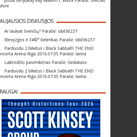
pizda senyukay kay laukem c xebra Parašė: Svecias
 More
AUJAUSIOS DISKUSIJOS
Ar laukiat švenčių? Parašė: sibil36237
Blevyzgos ir š¥©° belenkas Parašė: sibil36237
Parduodu 2 bilietus i Black Sabbath THE END
ncerta Arena Riga 2016.07.05 Parašė: larina
Laikrodžio pasirinkimas Parašė: Gedukass
Parduodu 2 bilietus i Black Sabbath THE END
ncerta Arena Riga 2016.07.05 Parašė: larina
RAUGAI