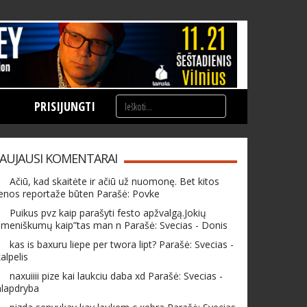
PRISIJUNGTI
AUJAUSI KOMENTARAI
Ačiū, kad skaitėte ir ačiū už nuomonę. Bet kitos
enos reportaže būten Parašė: Povke
Puikus pvz kaip parašyti festo apžvalgą.Jokių
meniškumų kaip”tas man n Parašė: Svecias - Donis
kas is baxuru liepe per twora lipt? Parašė: Svecias -
alpelis
naxuiiii pize kai laukciu daba xd Parašė: Svecias -
hlapdryba