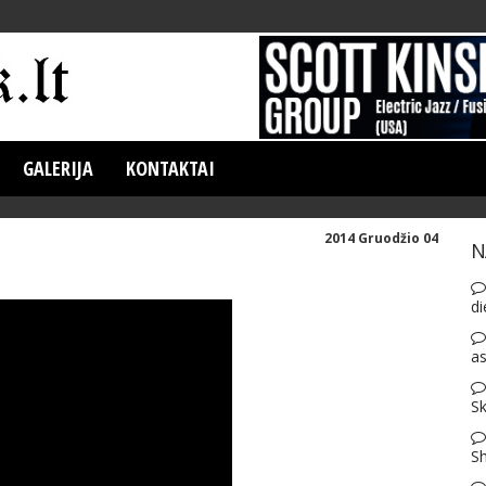
GALERIJA
KONTAKTAI
2014 Gruodžio 04
N
di
as
Sk
S