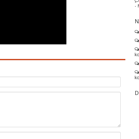
-
N
ko
ko
D