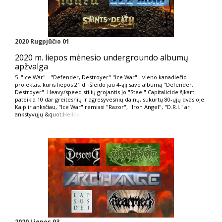
2020 Rugpjūčio 01
2020 m. liepos mėnesio undergroundo albumų
apžvalga
5. "Ice War" - "Defender, Destroyer" "Ice War" - vieno kanadiečio
projektas, kuris liepos 21 d. išleido jau 4-ąjį savo albumą "Defender,
Destroyer". Heavy/speed stilių grojantis Jo "Steel" Capitalicide šįkart
pateikia 10 dar greitesnių ir agresyvesnių dainų, sukurtų 80-ųjų dvasioje.
Kaip ir anksčiau, "Ice War" remiasi "Razor", "Iron Angel", "D.R.I." ar
ankstyvųjų &q
uot;Hellow
2020 Liepos 03