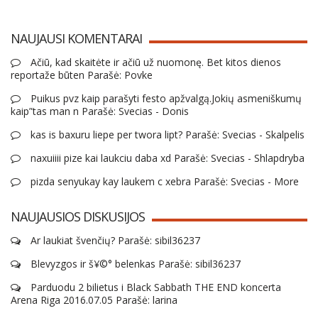
NAUJAUSI KOMENTARAI
Ačiū, kad skaitėte ir ačiū už nuomonę. Bet kitos dienos
reportaže būten Parašė: Povke
Puikus pvz kaip parašyti festo apžvalgą.Jokių asmeniškumų
kaip”tas man n Parašė: Svecias - Donis
kas is baxuru liepe per twora lipt? Parašė: Svecias - Skalpelis
naxuiiii pize kai laukciu daba xd Parašė: Svecias - Shlapdryba
pizda senyukay kay laukem c xebra Parašė: Svecias - More
NAUJAUSIOS DISKUSIJOS
Ar laukiat švenčių? Parašė: sibil36237
Blevyzgos ir š¥©° belenkas Parašė: sibil36237
Parduodu 2 bilietus i Black Sabbath THE END koncerta
Arena Riga 2016.07.05 Parašė: larina