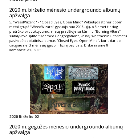
2020 m. birželio mėnesio undergroundo albumų
apžvalga
5. "WeedWizard" - "Closed Eyes, Open Mind" Vokietijos stoner doom
metal grupė "WeedWizard" gyvuoja nuo 2013-ųjų, o šiemet tiesiog
pratrūko produktyvumu: metų pradžioje su kūriniu "Burning Altars"
sudalyvavo splite "Doomed Congregation", vasarį skaitmeniniu formatu
pasirodė debiutinis albumas "Closed Eyes, Open Mind", kuris dar po
daugiau nei 3 mėnesių įgavo ir fizinį pavidalą. Diske rasime 8
kompozicij
as, i&scar
2020 Birželio 02
2020 m. gegužės mėnesio undergroundo albumų
apžvalga