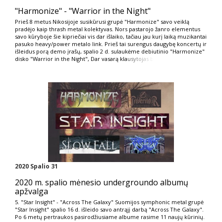
"Harmonize" - "Warrior in the Night"
Prieš 8 metus Nikosijoje susikūrusi grupė "Harmonize" savo veiklą
pradėjo kaip thrash metal kolektyvas. Nors pastarojo žanro elementus
savo kūryboje šie kipriečiai vis dar išlaiko, tačiau jau kurį laiką muzikantai
pasuko heavy/power metalo link. Prieš tai surengus daugybę koncertų ir
išleidus porą demo įrašų, spalio 2 d. sulaukėme debiutinio "Harmonize"
disko "Warrior in the Night", Dar vasarą kla
usytojas b
2020 Spalio 31
2020 m. spalio mėnesio undergroundo albumų
apžvalga
5. "Star Insight" - "Across The Galaxy" Suomijos symphonic metal grupė
"Star Insight" spalio 16 d. išleido savo antrąjį darbą "Across The Galaxy".
Po 6 metų pertraukos pasirodžiusiame albume rasime 11 naujų kūrinių.