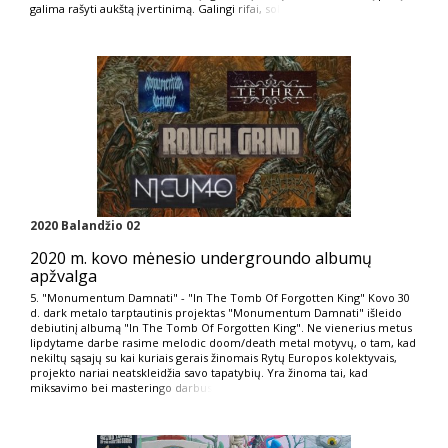
galima rašyti aukštą įvertinimą. Galingi
rifai, sol
2020 Balandžio 02
2020 m. kovo mėnesio undergroundo albumų
apžvalga
5. "Monumentum Damnati" - "In The Tomb Of Forgotten King" Kovo 30
d. dark metalo tarptautinis projektas "Monumentum Damnati" išleido
debiutinį albumą "In The Tomb Of Forgotten King". Ne vienerius metus
lipdytame darbe rasime melodic doom/death metal motyvų, o tam, kad
nekiltų sąsajų su kai kuriais gerais žinomais Rytų Europos kolektyvais,
projekto nariai neatskleidžia savo tapatybių. Yra žinoma tai, kad
miksavimo bei masterin
go darbus