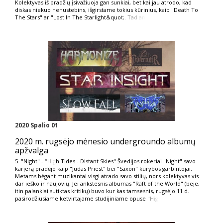
Kolektyvas iš pradžių įsivažiuoja gan sunkiai, bet kai jau atrodo, kad
diskas niekuo nenustebins, išgirstame tokius kūrinius, kaip "Death To
The Stars" ar "Lost In The Starlight&quo
t;. Tad an
2020 Spalio 01
2020 m. rugsėjo mėnesio undergroundo albumų
apžvalga
5. "Night" -
"Hig
h Tides - Distant Skies" Švedijos rokeriai "Night" savo
karjerą pradėjo kaip "Judas Priest" bei "Saxon" kūrybos garbintojai.
Metams bėgant muzikantai visgi atrado savo stilių, nors kolektyvas vis
dar ieško ir naujovių. Jei ankstesnis albumas "Raft of the World" (beje,
itin palankiai sutiktas kritikų) buvo kur kas tamsesnis, rugsėjo 11 d.
pasirodžiusiame ketvirtajame studijiniame opuse
"Hig