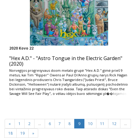
2020 Kovo 22
"Hex A.D." - "Astro Tongue in the Electric Garden"
(2020)
Norvegijos progresyvaus doom metalo grupė "Hex A.D." gimė prieš 9
metus, kai Tim "Ripper" Owens ar Paul Di'Anno grupių narys Rick Hagan
bei legendinis prodiuseris Chris Tsangarides ("Judas Priest", Bruce
Dickinson, "Helloween") nutarė įrašyti albumą, pulsuojantį psichodelinio
bei vintažinio progresyvaus roko dvasia. Taip atsirado diskas "Even the
Savage Will See Fair Play", o vėliau idėjos buvo sėkmingai pl�
�tojamos
d
«
1
2
...
6
7
8
9
10
11
12
...
18
19
»