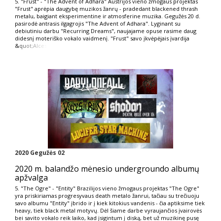
5. "Frust" - "The Advent of Adhara" Austrijos vieno žmogaus projektas
"Frust" aprėpia daugybę muzikos žanrų - pradedant blackened thrash
metalu, baigiant eksperimentine ir atmosferine muzika. Gegužės 20 d.
pasirodė antrasis ilgagrojis "The Advent of Adhara". Lyginant su
debiutiniu darbu "Recurring Dreams", naujajame opuse rasime daug
didesnį moteriško vokalo vaidmenį. "Frust" savo įkvėpėjais įvardija
&
quot;Alces
2020 Gegužės 02
2020 m. balandžo mėnesio undergroundo albumų
apžvalga
5. "The Ogre" - "Entity" Brazilijos vieno žmogaus projektas "The Ogre"
yra priskiriamas progresyvaus death metalo žanrui, tačiau su trečiuoju
savo albumu "Entity" įbrido ir į kiek kitokius vandenis - čia aptiksime tiek
heavy, tiek black metal motyvų. Dėl šiame darbe vyraujančios įvairovės
bei savito vokalo reik laiko, kad įsigintum į diską, bet už muzikinę pusę