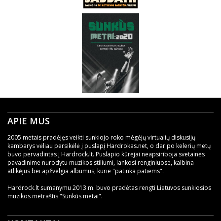
APIE MUS
2005 metais pradėjęs veikti sunkiojo roko mėgėjų virtualių diskusijų
kambarys vėliau persikėlė į puslapį Hardrokas.net, o dar po kelerių metų
buvo pervadintas į Hardrock.lt. Puslapio kūrėjai neapsiriboja svetainės
pavadinime nurodytu muzikos stiliumi, lankosi renginiuose, kalbina
atlikėjus bei apžvelgia albumus, kurie "patinka patiems".
Hardrock.lt sumanymu 2013 m. buvo pradėtas rengti Lietuvos sunkiosios
muzikos metraštis "Sunkūs metai".