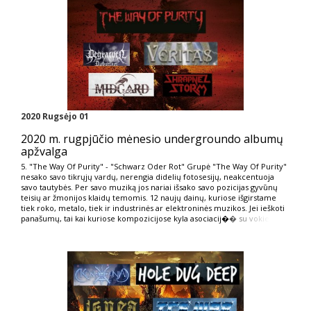
2020 Rugsėjo 01
2020 m. rugpjūčio mėnesio undergroundo albumų
apžvalga
5. "The Way Of Purity" - "Schwarz Oder Rot" Grupė "The Way Of Purity"
nesako savo tikrųjų vardų, nerengia didelių fotosesijų, neakcentuoja
savo tautybės. Per savo muziką jos nariai išsako savo pozicijas gyvūnų
teisių ar žmonijos klaidų temomis. 12 naujų dainų, kuriose išgirstame
tiek roko, metalo, tiek ir industrinės ar elektroninės muzikos. Jei ieškoti
panašumų, tai kai kuriose kompozicijose kyla asociacij�
� su vokie