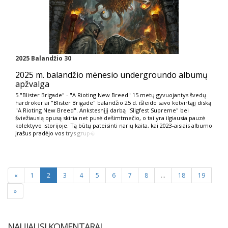
2025 Balandžio 30
2025 m. balandžio mėnesio undergroundo albumų
apžvalga
5."Blister Brigade" - "A Rioting New Breed" 15 metų gyvuojantys švedų
hardrokeriai "Blister Brigade" balandžio 25 d. išleido savo ketvirtąjį diską
"A Rioting New Breed". Ankstesnįjį darbą "Sligfest Supreme" bei
šviežiausią opusą skiria net pusė dešimtmečio, o tai yra ilgiausia pauzė
kolektyvo istorijoje. Tą būtų pateisinti narių kaita, kai 2023-aisiais albumo
įrašus pradėjo vos
trys grup�
«
1
2
3
4
5
6
7
8
...
18
19
»
NAUJAUSI KOMENTARAI