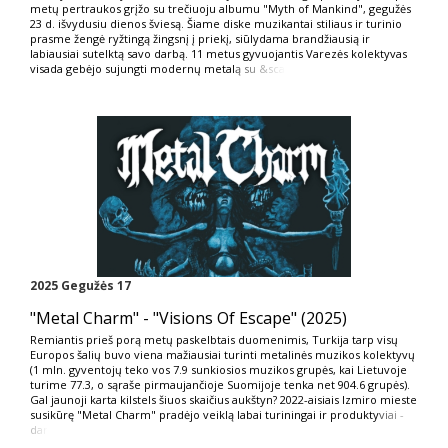
metų pertraukos grįžo su trečiuoju albumu "Myth of Mankind", gegužės
23 d. išvydusiu dienos šviesą. Šiame diske muzikantai stiliaus ir turinio
prasme žengė ryžtingą žingsnį į priekį, siūlydama brandžiausią ir
labiausiai sutelktą savo darbą. 11 metus gyvuojantis Varezės kolektyvas
visada gebėjo sujungti modernų metal
ą su &sca
2025 Gegužės 17
"Metal Charm" - "Visions Of Escape" (2025)
Remiantis prieš porą metų paskelbtais duomenimis, Turkija tarp visų
Europos šalių buvo viena mažiausiai turinti metalinės muzikos kolektyvų
(1 mln. gyventojų teko vos 7.9 sunkiosios muzikos grupės, kai Lietuvoje
turime 77.3, o sąraše pirmaujančioje Suomijoje tenka net 904.6 grupės).
Gal jaunoji karta kilstels šiuos skaičius aukštyn? 2022-aisiais Izmiro mieste
susikūrę "Metal Charm" pradėjo veiklą labai turiningai ir produkty
viai -
dar