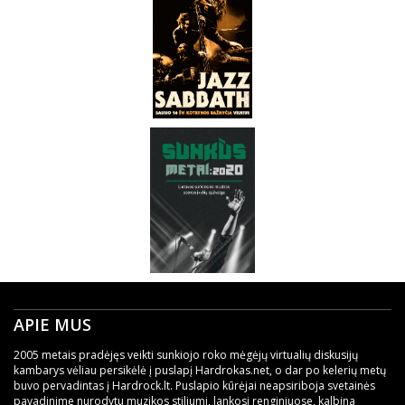
APIE MUS
2005 metais pradėjęs veikti sunkiojo roko mėgėjų virtualių diskusijų
kambarys vėliau persikėlė į puslapį Hardrokas.net, o dar po kelerių metų
buvo pervadintas į Hardrock.lt. Puslapio kūrėjai neapsiriboja svetainės
pavadinime nurodytu muzikos stiliumi, lankosi renginiuose, kalbina