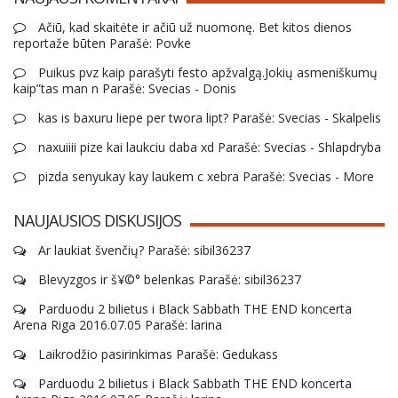
Ačiū, kad skaitėte ir ačiū už nuomonę. Bet kitos dienos
reportaže būten Parašė: Povke
Puikus pvz kaip parašyti festo apžvalgą.Jokių asmeniškumų
kaip”tas man n Parašė: Svecias - Donis
kas is baxuru liepe per twora lipt? Parašė: Svecias - Skalpelis
naxuiiii pize kai laukciu daba xd Parašė: Svecias - Shlapdryba
pizda senyukay kay laukem c xebra Parašė: Svecias - More
NAUJAUSIOS DISKUSIJOS
Ar laukiat švenčių? Parašė: sibil36237
Blevyzgos ir š¥©° belenkas Parašė: sibil36237
Parduodu 2 bilietus i Black Sabbath THE END koncerta
Arena Riga 2016.07.05 Parašė: larina
Laikrodžio pasirinkimas Parašė: Gedukass
Parduodu 2 bilietus i Black Sabbath THE END koncerta