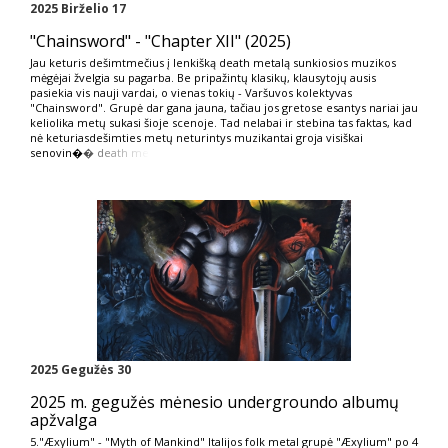
2025 Birželio 17
"Chainsword" - "Chapter XII" (2025)
Jau keturis dešimtmečius į lenkišką death metalą sunkiosios muzikos
mėgėjai žvelgia su pagarba. Be pripažintų klasikų, klausytojų ausis
pasiekia vis nauji vardai, o vienas tokių - Varšuvos kolektyvas
"Chainsword". Grupė dar gana jauna, tačiau jos gretose esantys nariai jau
keliolika metų sukasi šioje scenoje. Tad nelabai ir stebina tas faktas, kad
nė keturiasdešimties metų neturintys muzikantai groja visiškai
senovin�
� death me
2025 Gegužės 30
2025 m. gegužės mėnesio undergroundo albumų
apžvalga
5."Æxylium" - "Myth of Mankind" Italijos folk metal grupė "Æxylium" po 4