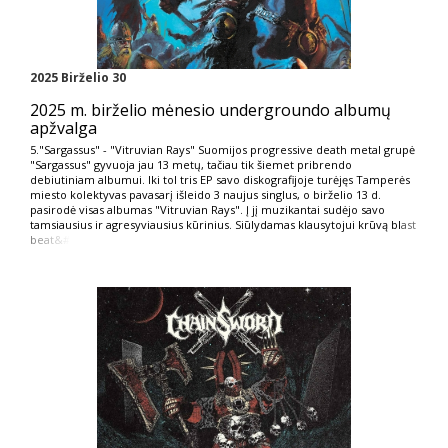
2025 Birželio 30
2025 m. birželio mėnesio undergroundo albumų
apžvalga
5."Sargassus" - "Vitruvian Rays" Suomijos progressive death metal grupė
"Sargassus" gyvuoja jau 13 metų, tačiau tik šiemet pribrendo
debiutiniam albumui. Iki tol tris EP savo diskografijoje turėjęs Tamperės
miesto kolektyvas pavasarį išleido 3 naujus singlus, o birželio 13 d.
pasirodė visas albumas "Vitruvian Rays". Į jį muzikantai sudėjo savo
tamsiausius ir agresyviausius kūrinius. Siūlydamas klausytojui krūvą bl
ast
beat&#