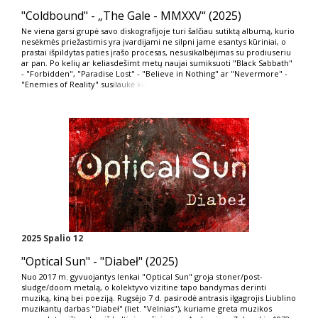
"Coldbound" - „The Gale - MMXXV“ (2025)
Ne viena garsi grupė savo diskografijoje turi šalčiau sutiktą albumą, kurio
nesėkmės priežastimis yra įvardijami ne silpni jame esantys kūriniai, o
prastai išpildytas paties įrašo procesas, nesusikalbėjimas su prodiuseriu
ar pan. Po kelių ar keliasdešimt metų naujai sumiksuoti "Black Sabbath"
- "Forbidden", "Paradise Lost" - "Believe in Nothing" ar "Nevermore" -
"Enemies of Reality" sus
ilaukė ku
2025 Spalio 12
"Optical Sun" - "Diabeł" (2025)
Nuo 2017 m. gyvuojantys lenkai "Optical Sun" groja stoner/post-
sludge/doom metalą, o kolektyvo vizitine tapo bandymas derinti
muziką, kiną bei poeziją. Rugsėjo 7 d. pasirodė antrasis ilgagrojis Liublino
muzikantų darbas "Diabeł" (liet. "Velnias"), kuriame greta muzikos