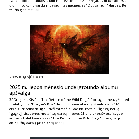
panaudotos ištraukos iš kultinio režisieriaus Andrzejaus Zulawskio 1972-
ųjų filmo, kurio vardu ir pavadintas naujausias "Optical Sun" darbas. Be
to, čia g
irdime Kaz
2025 Rugpjūčio 01
2025 m. liepos mėnesio undergroundo albumų
apžvalga
3."Dragon's Kiss" - "The Return of the Wild Dogs" Portugalų heavy/speed
metal grupė "Dragon's Kiss" debiutinį savo albumą išleido dar 2014-
aisiais. Prireikė daugiau dešimtmečio, kad klausytojai išgirstų naują
ilgagrojį Lisabonos metalistų darbą - liepos 21 d. dienos šviesą išvydo
antrasis kolektyvo diskas "The Return of the Wild Dogs". Tiesa, tarp
abiejų šių darbų prieš po
rą metų