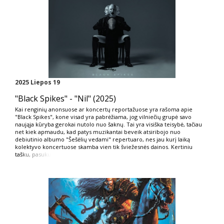
2025 Liepos 19
"Black Spikes" - "Nil" (2025)
Kai renginių anonsuose ar koncertų reportažuose yra rašoma apie
"Black Spikes", kone visad yra pabrėžiama, jog vilniečių grupė savo
naująja kūryba gerokai nutolo nuo šaknų. Tai yra visiška teisybė, tačiau
net kiek apmaudu, kad patys muzikantai beveik atsiribojo nuo
debiutinio albumo "Šešėlių vedami" repertuaro, nes jau kurį laiką
kolektyvo koncertuose skamba vien tik šviežesnės dainos. Kertiniu
taš
ku, pasuku