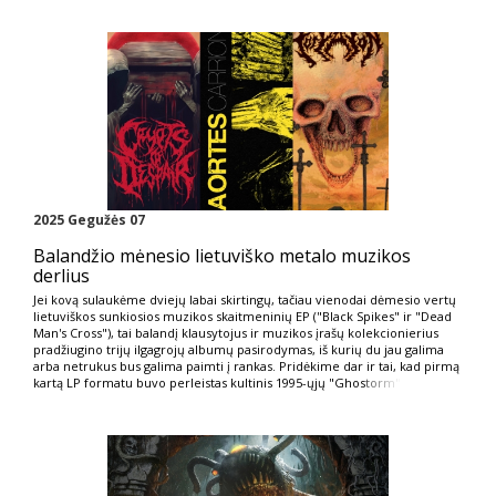
2025 Gegužės 07
Balandžio mėnesio lietuviško metalo muzikos
derlius
Jei kovą sulaukėme dviejų labai skirtingų, tačiau vienodai dėmesio vertų
lietuviškos sunkiosios muzikos skaitmeninių EP ("Black Spikes" ir "Dead
Man's Cross"), tai balandį klausytojus ir muzikos įrašų kolekcionierius
pradžiugino trijų ilgagrojų albumų pasirodymas, iš kurių du jau galima
arba netrukus bus galima paimti į rankas. Pridėkime dar ir tai, kad pirmą
kartą LP formatu buvo perleistas kultinis 1995-ųjų "Ghos
torm"