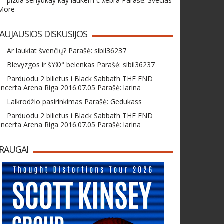
pizda senyukay kay laukem c xebra Parašė: Svecias
 More
AUJAUSIOS DISKUSIJOS
Ar laukiat švenčių? Parašė: sibil36237
Blevyzgos ir š¥©° belenkas Parašė: sibil36237
Parduodu 2 bilietus i Black Sabbath THE END
ncerta Arena Riga 2016.07.05 Parašė: larina
Laikrodžio pasirinkimas Parašė: Gedukass
Parduodu 2 bilietus i Black Sabbath THE END
ncerta Arena Riga 2016.07.05 Parašė: larina
RAUGAI