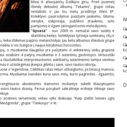
kilusi iš alsuojančių Dzūkijos girių. Prieš pusmetį
-
išleidę debiutinį albumą "Tekantis", grupė toliau
nestabdo ir jau šių metų pradžioje išleis EP.
Kolektyvo pasirodymai pasižymi jaukumu, šiluma,
N
vienybe, eskpresija, publikos įtraukimu, solo
partijomis ir ilgam įstringančiomis melodijomis.
"Gyvata"
- nuo 2009 m. nemažai savo sudėtį ir
skambesį keitęs kolektyvas tyrinėja sunkesnių rifų ir
, lieka ištikimas pajūrio melancholijai. Jau kelis albumus išleidusi grupė
indėliu ir vis žvalgosi į naujus kūrybinius horizontus.
ko
pę, o muzikantai daugeliui yra pažįstami iš ankstesnių veikų grupėse
ui susibūrė 4 patyrę muzikantai ir 3 sutartinių giedotojos. Virtuoziški
ba šiuolaikiškai interpretuotomis aukštaičių sutartinėmis tampa vientisu
as ir užsidegimas įkvepia gilintis į save, savo tautos istoriją.
ose ir legendose. Cikliškas ratas neturi užbaigtumo, jis tiesiog mainosi,
ko
forma. Muzikantai šiandien kuria savo mitą, kurio pagrindas - ilgaamžis,
renginiuose akustinėmis dainomis mokantys sukelti klausytojams
D
visos tautos dvasią. Pernai porąkart sakralinėje erdvėje Vilniuje savo
inkoje.
sostinės senamiestį, vėliau vyks diskusija "Kaip įžiebti laisvės ugnį
"Medgrinda", grupė "Tankuojis" ir kt.