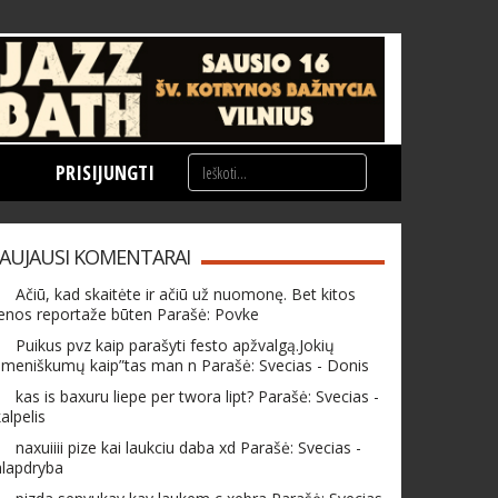
PRISIJUNGTI
AUJAUSI KOMENTARAI
Ačiū, kad skaitėte ir ačiū už nuomonę. Bet kitos
enos reportaže būten Parašė: Povke
Puikus pvz kaip parašyti festo apžvalgą.Jokių
meniškumų kaip”tas man n Parašė: Svecias - Donis
kas is baxuru liepe per twora lipt? Parašė: Svecias -
alpelis
naxuiiii pize kai laukciu daba xd Parašė: Svecias -
hlapdryba