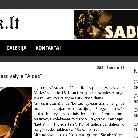
GALERIJA
KONTAKTAI
2024 Sausio 18
N
estivalyje "Aidas"
di
Ilgametes "Auszra 16" tradicijas perėmęs festivalis
"Aidas" vasario 16 d. jau trečią kartą pakvies drauge
švęsti Lietuvos valstybės atkūrimo dieną.
as
Antrus metus iš eilės "Loftas" vyksiančiame renginys
bus organizuojamos diskusijos, uždegami laisvės
laužai bei vyks vakarinis koncertas. Šiemet jame
Sk
pasirodys kolektyvai "Sidabro", "Gyvata", "Andaja",
"Lietis" ir "Thundertale". Po oficialiosios dalies iki
S
paryčių vyks naktišokiai "Šokame laivę".
Alternatyvaus roko / folkroko grupė
"Sidabro"
yra