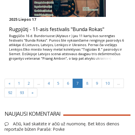
2025 Liepos 17
Rugpjūtį - 11-asis festivalis "Bunda Rokas"
Rugpjūčio 16 d. Bundoriuose (Alytaus r.) jau 11 kartą bus surengtas
festivalis "Bunda Rokas". Punios šile vyksiančiame renginyje pasirodys 6
atlikėjai iš Lietuvos, Latvijos, Lenkijos ir Ukrainos. Pernai čia viešėjęs
Lenkijos Elko miesto heavy metal kolektyvas "Togüslav B." pasirodys ir
šiemet. Dzūkijoje Latvijos scenai atstovaus daugiau tris dešimtmečius
grojantys veteranai "Pisang Ambon", o taip pat atvyks
ukrainie�
«
1
2
...
4
5
6
7
8
9
10
...
92
93
»
NAUJAUSI KOMENTARAI
Ačiū, kad skaitėte ir ačiū už nuomonę. Bet kitos dienos
reportaže būten Parašė: Povke