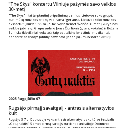
"The Skys" koncertu Vilniuje pažymės savo veiklos
30-metį
"The Skys" – tai tarptautinį pripažinimą pelniusi Lietuvos roko grupė,
kuri mūsų muzikos kritikų vadinama "geriausiu Lietuvos roko muzikos
eksportu". Įkurta 1995 m., "The Skys" šiemet švenčia 30 metų kūrybinės
veiklos jubiliejų. Grupę sudaro Jonas Čiurlionis (gitara, vokalas) ir Božena
Buinicka (klavišiniai, vokalas), taip pat talkina kviestiniai muzikantai.
Koncerte pasirodys Johnny Kawahata (Japonija) - mu&scaro
n;amieji i
2025 Rugpjūčio 07
Rugsėjo pirmąjį savaitgalį - antrasis alternatyvios
kult
Rugsėjo 5-7 d. Dotnuvoje vyks antrasis alternatyvios kultūros festivalis
„Gotų naktis“, šiemet pirmą kartą įsikursiantis unikalioje Dotnuvos
vienuolyno aplinkoje. Tamsaus meno, muzikos ir bendruomeniškumo