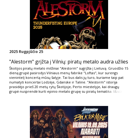
2025 Rugpjūčio 25
"Alestorm" grįžta į Vilnių: piratų metalo audra užlies
Škotijos piratų metalo milžinai "Alestorm" sugrįžta į Lietuvą. Gruodžio 15
dieną grupė pasirodys Vilniaus menų fabrike "Loftas", kur surengs
vienintelį koncertą mūsų šalyje. Tai bus dalis jų turo, kuriame taip pat
numatyti koncertai Lodzėje, Gdanske ir Taline. "Alestorm" istorija
prasidėjo prieš 20 metų rytų Škotijoje, Perto miestelyje, kai draugų
grupė nusprendė kurti epinio metalo grupę su piratų temat
ika. I&sca