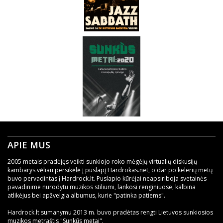
APIE MUS
2005 metais pradėjęs veikti sunkiojo roko mėgėjų virtualių diskusijų
kambarys vėliau persikėlė į puslapį Hardrokas.net, o dar po kelerių metų
buvo pervadintas į Hardrock.lt. Puslapio kūrėjai neapsiriboja svetainės
pavadinime nurodytu muzikos stiliumi, lankosi renginiuose, kalbina
atlikėjus bei apžvelgia albumus, kurie "patinka patiems".
Hardrock.lt sumanymu 2013 m. buvo pradėtas rengti Lietuvos sunkiosios
muzikos metraštis "Sunkūs metai".