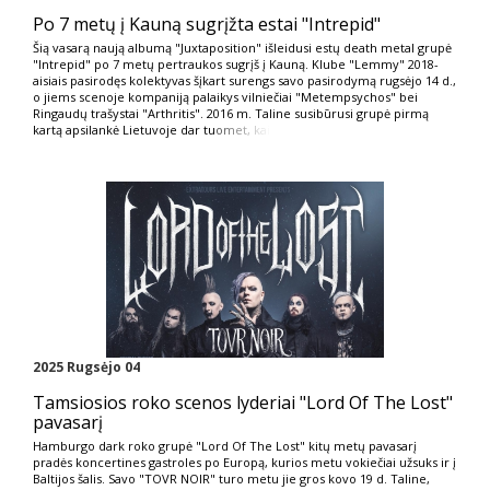
Po 7 metų į Kauną sugrįžta estai "Intrepid"
Šią vasarą naują albumą "Juxtaposition" išleidusi estų death metal grupė
"Intrepid" po 7 metų pertraukos sugrįš į Kauną. Klube "Lemmy" 2018-
aisiais pasirodęs kolektyvas šįkart surengs savo pasirodymą rugsėjo 14 d.,
o jiems scenoje kompaniją palaikys vilniečiai "Metempsychos" bei
Ringaudų trašystai "Arthritis". 2016 m. Taline susibūrusi grupė pirmą
kartą apsilankė Lietuvoje dar tu
omet, kai
2025 Rugsėjo 04
Tamsiosios roko scenos lyderiai "Lord Of The Lost"
pavasarį
Hamburgo dark roko grupė "Lord Of The Lost" kitų metų pavasarį
pradės koncertines gastroles po Europą, kurios metu vokiečiai užsuks ir į
Baltijos šalis. Savo "TOVR NOIR" turo metu jie gros kovo 19 d. Taline,