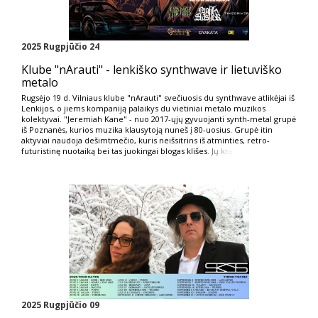
2025 Rugpjūčio 24
Klube "nArauti" - lenkiško synthwave ir lietuviško
metalo
Rugsėjo 19 d. Vilniaus klube "nArauti" svečiuosis du synthwave atlikėjai iš
Lenkijos, o jiems kompaniją palaikys du vietiniai metalo muzikos
kolektyvai. "Jeremiah Kane" - nuo 2017-ųjų gyvuojanti synth-metal grupė
iš Poznanės, kurios muzika klausytoją nuneš į 80-uosius. Grupė itin
aktyviai naudoja dešimtmečio, kuris neišsitrins iš atminties, retro-
futuristinę nuotaiką bei tas juokingai blogas klišes
. Jų kra
2025 Rugpjūčio 09