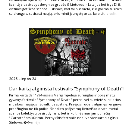
šventėje pasirodys devynios grupės iš Lietuvos ir Latvijos bei trys DJ iš
vietinės gotiškos scenos. Tikimės, kad tai bus vieta, kur galima susitikti
su draugais, susirasti naujų, prisiminti jaunystę arba, kaip ti
k, pradėt
2025 Liepos 24
Dar kartą atgimsta festivalis "Symphony of Death"!
Pirmą kartą dar 1994-aisiais Marijampolėje surengtas ir porą metų
gyvavęs festivalis "Symphony of Death" pernai vėl sukvietė sunkiosios
muzikos mėgėjus į Suvalkijos sostinę. Praėjusį rudenį atgimęs renginys
pradžiugino ne tik puikiai šiandien pažįstamų lietuviško death metal
scenos kolektyvų pasirodymais, bet ir kultinės marijampoliečių
"Garrote" atsikūrimu. Pernykštis festivalis nebuvo vienkartinis gūsis
Sūduvos �
�emėje -