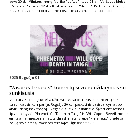
kovo 20 d. - Vilniaus menų fabrike "Loftas", kovo 21 d. - Varšuvos klube
"Progresja" ir kovo 22 d. - Krokuvos klube "Studio". Po beveik 16 metų
muzikinės veiklos Lord Of The Lost išlieka viena labia
usiai atpa
2025 Rugsėjo 01
"Vasaros Terasos" koncertų sezono uždarymas su
sunkiausia
Mercury Bookings kviečia uždaryti "Vasaros Terasos" koncertų sezoną
su sunkiausia kompanija. Rugsėjo 20 d. - paskutinis pasispardymas po
atviru dangum - trečioji "Negativus" ciklo instaliacija. Šįkart ant scenos
lips kolektyvai "Phrenetix", "Death In Taiga" ir "Will Cope". Beveik metus
gimtajame mieste nematyta thrash metal grupė "Phrenetix" pradeda
naują savo etapą. "Vasaros terasoje" išgirs
ime tiek n