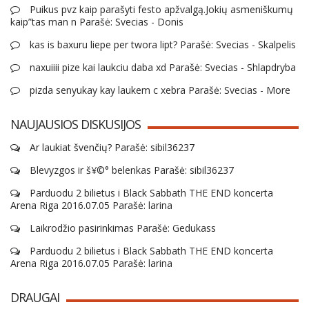
Puikus pvz kaip parašyti festo apžvalgą.Jokių asmeniškumų
kaip”tas man n Parašė: Svecias - Donis
kas is baxuru liepe per twora lipt? Parašė: Svecias - Skalpelis
naxuiiii pize kai laukciu daba xd Parašė: Svecias - Shlapdryba
pizda senyukay kay laukem c xebra Parašė: Svecias - More
NAUJAUSIOS DISKUSIJOS
Ar laukiat švenčių? Parašė: sibil36237
Blevyzgos ir š¥©° belenkas Parašė: sibil36237
Parduodu 2 bilietus i Black Sabbath THE END koncerta
Arena Riga 2016.07.05 Parašė: larina
Laikrodžio pasirinkimas Parašė: Gedukass
Parduodu 2 bilietus i Black Sabbath THE END koncerta
Arena Riga 2016.07.05 Parašė: larina
DRAUGAI