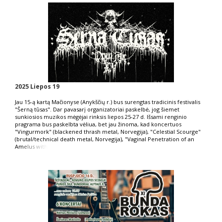
2025 Liepos 19
Jau 15-ą kartą Mačionyse (Anykščių r.) bus surengtas tradicinis festivalis
"Šerną tūsas". Dar pavasarį organizatoriai paskelbė, jog šiemet
sunkiosios muzikos mėgėjai rinksis liepos 25-27 d. Išsami renginio
pragrama bus paskelbta vėliua, bet jau žinoma, kad koncertuos
"Vingurmork" (blackened thrash metal, Norvegija), "Celestial Scourge"
(brutal/technical death metal, Norvegija), "Vaginal Penetration of an
Am
elus with