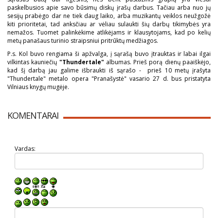
paskelbusios apie savo būsimų diskų įrašų darbus. Tačiau arba nuo jų
sesijų prabėgo dar ne tiek daug laiko, arba muzikantų veiklos neužgožė
kiti prioritetai, tad anksčiau ar vėliau sulaukti šių darbų tikimybės yra
nemažos. Tuomet palinkėkime atlikėjams ir klausytojams, kad po kelių
metų panašaus turinio straipsniui pritrūktų medžiagos.
P.s. Kol buvo rengiama ši apžvalga, į sąrašą buvo įtrauktas ir labai ilgai
vilkintas kauniečių
"Thundertale"
albumas. Prieš porą dienų paaiškėjo,
kad šį darbą jau galime išbraukti iš sąrašo - prieš 10 metų įrašyta
"Thundertale" metalo opera "Pranašystė" vasario 27 d. bus pristatyta
Vilniaus knygų mugėje.
KOMENTARAI
Vardas: