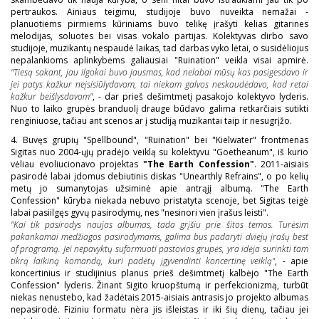
pertraukos. Ainiaus teigimu, studijoje buvo nuveikta nemažai -
planuotiems pirmiems kūriniams buvo telikę įrašyti kelias gitarines
melodijas, soluotes bei visas vokalo partijas. Kolektyvas dirbo savo
studijoje, muzikantų nespaudė laikas, tad darbas vyko lėtai, o susidėliojus
nepalankioms aplinkybėms galiausiai "Ruination" veikla visai apmirė.
"Tiesą sakant, jau ilgokai buvo jausmas, kad nelabai mūsų kas pasigesdavo ir
jei patys kažkur neįsisiūlydavom, tai niekam galvos neskaudėdavo, kad retai
kažkur beišlysdavom"
, - dar prieš dešimtmetį pasakojo kolektyvo lyderis.
Nuo to laiko grupės branduolį drauge būdavo galima retkarčiais sutikti
renginiuose, tačiau ant scenos ar į studiją muzikantai taip ir nesugrįžo.
4. Buvęs grupių "Spellbound", "Ruination" bei "Kielwater" frontmenas
Sigitas nuo 2004-ųjų pradėjo veiklą su kolektyvu "Goetheanum", iš kurio
vėliau evoliucionavo projektas
"The Earth Confession"
. 2011-aisiais
pasirodė labai įdomus debiutinis diskas "Unearthly Refrains", o po kelių
metų jo sumanytojas užsiminė apie antrąjį albumą. "The Earth
Confession" kūryba niekada nebuvo pristatyta scenoje, bet Sigitas teigė
labai pasiilgęs gyvų pasirodymų, nes "nesinori vien įrašus leisti".
"Kai tik pasirodys naujas albumas, tada grįšiu prie šitos temos. Turėsim
pakankamai medžiagos pasirodymams, galima bus padaryti dviejų įrašų best
of programą. Jei nepavyktų suformuoti pastovios grupės, yra idėja surinkti tam
tikrą laikiną komandą, kuri padėtų įgyvendinti koncertinę veiklą"
, - apie
koncertinius ir studijinius planus prieš dešimtmetį kalbėjo "The Earth
Confession" lyderis. Žinant Sigito kruopštumą ir perfekcionizmą, turbūt
niekas nenustebo, kad žadėtais 2015-aisiais antrasis jo projekto albumas
nepasirodė. Fiziniu formatu nėra jis išleistas ir iki šių dienų, tačiau jei