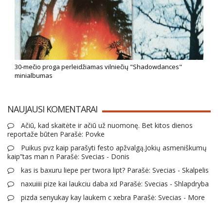
30-mečio proga perleidžiamas vilniečių "Shadowdances"
minialbumas
NAUJAUSI KOMENTARAI
Ačiū, kad skaitėte ir ačiū už nuomonę. Bet kitos dienos
reportaže būten Parašė: Povke
Puikus pvz kaip parašyti festo apžvalgą.Jokių asmeniškumų
kaip”tas man n Parašė: Svecias - Donis
kas is baxuru liepe per twora lipt? Parašė: Svecias - Skalpelis
naxuiiii pize kai laukciu daba xd Parašė: Svecias - Shlapdryba
pizda senyukay kay laukem c xebra Parašė: Svecias - More