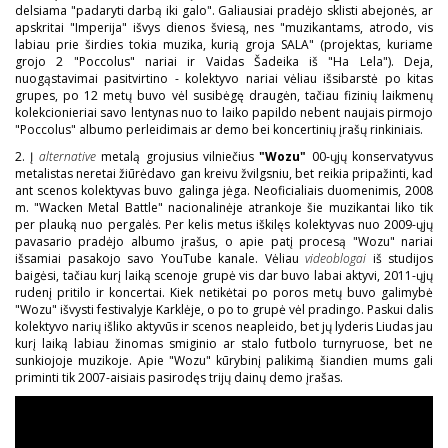
delsiama "padaryti darbą iki galo". Galiausiai pradėjo sklisti abejonės, ar
apskritai "Imperija" išvys dienos šviesą, nes "muzikantams, atrodo, vis
labiau prie širdies tokia muzika, kurią groja SALA" (projektas, kuriame
grojo 2 "Poccolus" nariai ir Vaidas Šadeika iš "Ha Lela"). Deja,
nuogąstavimai pasitvirtino - kolektyvo nariai vėliau išsibarstė po kitas
grupes, po 12 metų buvo vėl susibėgę draugėn, tačiau fizinių laikmenų
kolekcionieriai savo lentynas nuo to laiko papildo nebent naujais pirmojo
"Poccolus" albumo perleidimais ar demo bei koncertinių įrašų rinkiniais.
2. Į
alternative
metalą grojusius vilniečius
"Wozu"
00-ųjų konservatyvus
metalistas neretai žiūrėdavo gan kreivu žvilgsniu, bet reikia pripažinti, kad
ant scenos kolektyvas buvo galinga jėga. Neoficialiais duomenimis, 2008
m. "Wacken Metal Battle" nacionalinėje atrankoje šie muzikantai liko tik
per plauką nuo pergalės. Per kelis metus iškilęs kolektyvas nuo 2009-ųjų
pavasario pradėjo albumo įrašus, o apie patį procesą "Wozu" nariai
išsamiai pasakojo savo YouTube kanale. Vėliau
videoblogai
iš studijos
baigėsi, tačiau kurį laiką scenoje grupė vis dar buvo labai aktyvi, 2011-ųjų
rudenį pritilo ir koncertai. Kiek netikėtai po poros metų buvo galimybė
"Wozu" išvysti festivalyje Karklėje, o po to grupė vėl pradingo. Paskui dalis
kolektyvo narių išliko aktyvūs ir scenos neapleido, bet jų lyderis Liudas jau
kurį laiką labiau žinomas smiginio ar stalo futbolo turnyruose, bet ne
sunkiojoje muzikoje. Apie "Wozu" kūrybinį palikimą šiandien mums gali
priminti tik 2007-aisiais pasirodęs trijų dainų demo įrašas.