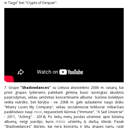
in Taiga" bei "Crypts of Despair".
7. Grupė
"Shadowdances"
su Lietuva atsisveikino 2006 m. vasarą, kai
prieš grupės lyderiams paliekant gimtinę buvo surengtas akustinis
pasirodymas, vėliau įamžintas koncertiniame albume. Sceninė kolektyvo
veikla nutrūko, bet kūryba - ne. 2008 m. gale sulaukėme naujo disko
"Misery Loves My Company", vėliau socialiniuose tinkluose retkarčiais
pasklisdavo nauji
mixai
, nepaviešinti kūriniai ("Immune", "A Sad Universe"
- 2011, "Aching" - 2014). Po kelių metų Juodas užsiminė apie būsimą
albumą, netgi įvardijo, kuris
leiblas
užsiimtų šį darbą išleisti. Pasak
"Shadowdances" įkūrėjo, kai nėra koncertų ir kitų grupės narių, rasti