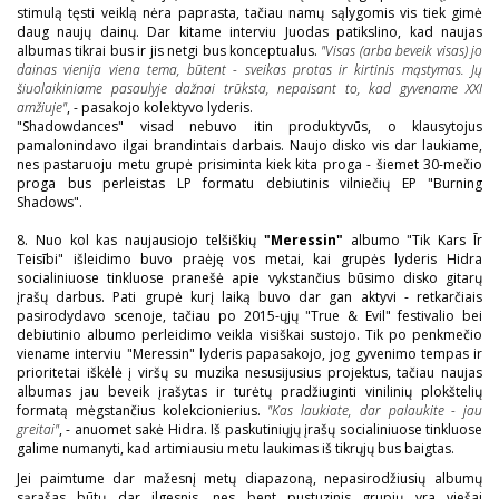
stimulą tęsti veiklą nėra paprasta, tačiau namų sąlygomis vis tiek gimė
daug naujų dainų. Dar kitame interviu Juodas patikslino, kad naujas
albumas tikrai bus ir jis netgi bus konceptualus.
"Visas (arba beveik visas) jo
dainas vienija viena tema, būtent - sveikas protas ir kirtinis mąstymas. Jų
šiuolaikiniame pasaulyje dažnai trūksta, nepaisant to, kad gyvename XXI
amžiuje"
, - pasakojo kolektyvo lyderis.
"Shadowdances" visad nebuvo itin produktyvūs, o klausytojus
pamalonindavo ilgai brandintais darbais. Naujo disko vis dar laukiame,
nes pastaruoju metu grupė prisiminta kiek kita proga - šiemet 30-mečio
proga bus perleistas LP formatu debiutinis vilniečių EP "Burning
Shadows".
8. Nuo kol kas naujausiojo telšiškių
"Meressin"
albumo "Tik Kars Īr
Teisībi" išleidimo buvo praėję vos metai, kai grupės lyderis Hidra
socialiniuose tinkluose pranešė apie vykstančius būsimo disko gitarų
įrašų darbus. Pati grupė kurį laiką buvo dar gan aktyvi - retkarčiais
pasirodydavo scenoje, tačiau po 2015-ųjų "True & Evil" festivalio bei
debiutinio albumo perleidimo veikla visiškai sustojo. Tik po penkmečio
viename interviu "Meressin" lyderis papasakojo, jog gyvenimo tempas ir
prioritetai iškėlė į viršų su muzika nesusijusius projektus, tačiau naujas
albumas jau beveik įrašytas ir turėtų pradžiuginti vinilinių plokštelių
formatą mėgstančius kolekcionierius.
"Kas laukiate, dar palaukite - jau
greitai"
, - anuomet sakė Hidra. Iš paskutiniųjų įrašų socialiniuose tinkluose
galime numanyti, kad artimiausiu metu laukimas iš tikrųjų bus baigtas.
Jei paimtume dar mažesnį metų diapazoną, nepasirodžiusių albumų
sąrašas būtų dar ilgesnis, nes bent pustuzinis grupių yra viešai