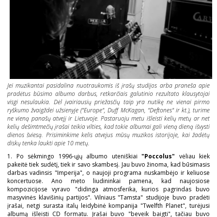
Jei muzikantai pasidalina nuotraukomis iš įrašų studijos arba praneša apie
pradėtus būsimo albumo darbus, retkarčiais galutinio rezultato klausytojai
visgi nesulaukia. Dėl įvairiausių priežasčių taip yra nutikę ne vienai pirmo
ryškumo žvaigždei užsienyje ("Europe", Duff McKagan, "Deftones" ir kt.), turime
ne vieną panašų atvejį ir Lietuvoje. Pastaruoju metu išleisti kelių metų ar net
kelių dešimtmečių įrašai teikia vilties, kad tokie albumai gali vieną dieną išvysti
dienos šviesą. Prisiminkime kelis atvejus mūsų muzikos istorijoje, kai žadėtų
diskų tenka laukti apie 10 metų.
1. Po sėkmingo 1996-ųjų albumo uteniškiai
"Poccolus"
vėliau kiek
pakeitė tiek sudėtį, tiek ir savo skambesį. Jau buvo žinoma, kad būsimasis
darbas vadinsis "Imperija", o naujoji programa nuskambėjo ir keliuose
koncertuose. Ano meto liudininkai pamena, kad naujosiose
kompozicijose vyravo "didinga atmosferika, kurios pagrindas buvo
masyvinės klavišinių partijos". Vilniaus "Tamsta" studijoje buvo pradėti
įrašai, netgi surasta italų leidybinė kompanija "Twelfth Planet", turėjusi
albumą išleisti CD formatu. Įrašai buvo "beveik baigti", tačiau buvo