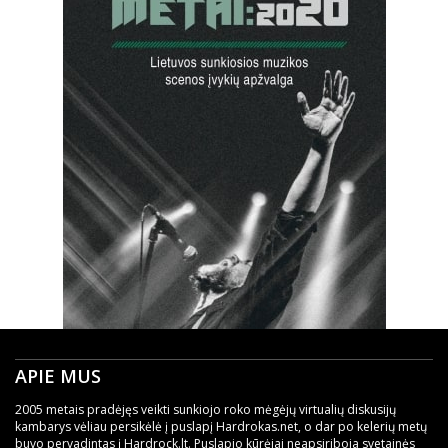
APIE MUS
2005 metais pradėjęs veikti sunkiojo roko mėgėjų virtualių diskusijų
kambarys vėliau persikėlė į puslapį Hardrokas.net, o dar po kelerių metų
buvo pervadintas į Hardrock.lt. Puslapio kūrėjai neapsiriboja svetainės