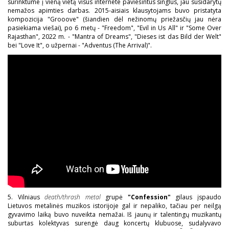
surinktume į vieną vietą visus internete paviešintus singlus, jau susidarytų
nemažos apimties darbas. 2015-aisiais klausytojams buvo pristatyta
kompozicija "Grooove" (šiandien dėl nežinomų priežasčių jau nėra
pasiekiama viešai), po 6 metų - "Freedom", "Evil in Us All" ir "Some Over
Rajasthan", 2022 m. - "Mantra of Dreams", "Dieses ist das Bild der Welt"
bei "Love It", o užpernai - "Adventus (The Arrival)".
5. Vilniaus
death/thrash metal
grupė
"Confession"
gilaus įspaudo
Lietuvos metalinės muzikos istorijoje gal ir nepaliko, tačiau per neilgą
gyvavimo laiką buvo nuveikta nemažai. Iš jaunų ir talentingų muzikantų
suburtas kolektyvas surengė daug koncertų klubuose, sudalyvavo