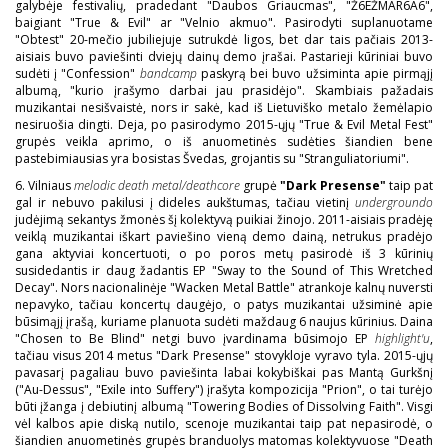
galybėje festivalių, pradedant "Daubos Griaucmas", "Ž6EŽMAR6A6",
baigiant "True & Evil" ar "Velnio akmuo". Pasirodyti suplanuotame
"Obtest" 20-mečio jubiliejuje sutrukdė ligos, bet dar tais pačiais 2013-
aisiais buvo paviešinti dviejų dainų demo įrašai. Pastarieji kūriniai buvo
sudėti į "Confession"
bandcamp
paskyrą bei buvo užsiminta apie pirmąjį
albumą, "kurio įrašymo darbai jau prasidėjo". Skambiais pažadais
muzikantai nesišvaistė, nors ir sakė, kad iš Lietuviško metalo žemėlapio
nesiruošia dingti. Deja, po pasirodymo 2015-ųjų "True & Evil Metal Fest"
grupės veikla aprimo, o iš anuometinės sudėties šiandien bene
pastebimiausias yra bosistas Švedas, grojantis su "Stranguliatoriumi".
6. Vilniaus
melodic death metal/deathcore
grupė
"Dark Presense"
taip pat
gal ir nebuvo pakilusi į dideles aukštumas, tačiau vietinį
undergroundo
judėjimą sekantys žmonės šį kolektyvą puikiai žinojo. 2011-aisiais pradėję
veiklą muzikantai iškart paviešino vieną demo dainą, netrukus pradėjo
gana aktyviai koncertuoti, o po poros metų pasirodė iš 3 kūrinių
susidedantis ir daug žadantis EP "Sway to the Sound of This Wretched
Decay". Nors nacionalinėje "Wacken Metal Battle" atrankoje kalnų nuversti
nepavyko, tačiau koncertų daugėjo, o patys muzikantai užsiminė apie
būsimąjį įrašą, kuriame planuota sudėti maždaug 6 naujus kūrinius. Daina
"Chosen to Be Blind" netgi buvo įvardinama būsimojo EP
highlight'u
,
tačiau visus 2014 metus "Dark Presense" stovykloje vyravo tyla. 2015-ųjų
pavasarį pagaliau buvo paviešinta labai kokybiškai pas Mantą Gurkšnį
("Au-Dessus", "Exile into Suffery") įrašyta kompozicija "Prion", o tai turėjo
būti įžanga į debiutinį albumą "Towering Bodies of Dissolving Faith". Visgi
vėl kalbos apie diską nutilo, scenoje muzikantai taip pat nepasirodė, o
šiandien anuometinės grupės branduolys matomas kolektyvuose "Death