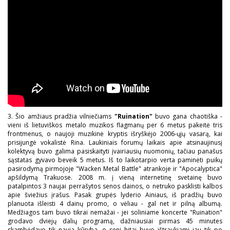
3. Šio amžiaus pradžia vilniečiams
"Ruination"
buvo gana chaotiška -
vieni iš lietuviškos metalo muzikos flagmanų per 6 metus pakeitė tris
frontmenus, o naujoji muzikinė kryptis išryškėjo 2006-ųjų vasarą, kai
prisijungė vokalistė Rina. Laukiniais forumų laikais apie atsinaujinusį
kolektyvą buvo galima pasiskaityti įvairiausių nuomonių, tačiau panašus
sąstatas gyvavo beveik 5 metus. Iš to laikotarpio verta paminėti puikų
pasirodymą pirmojoje "Wacken Metal Battle" atrankoje ir "Apocalyptica"
apšildymą Trakuose. 2008 m. į vieną internetinę svetainę buvo
patalpintos 3 naujai perrašytos senos dainos, o netruko pasklisti kalbos
apie šviežius įrašus. Pasak grupės lyderio Ainiaus, iš pradžių buvo
planuota išleisti 4 dainų promo, o vėliau - gal net ir pilną albumą.
Medžiagos tam buvo tikrai nemažai - jei soliniame koncerte "Ruination"
grodavo dviejų dalių programą, dažniausiai pirmas 45 minutes
skambėdavo tik nauja kūryba, o seni hitai buvo ištraukiami jau tik po