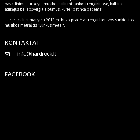
pavadinime nurodytu muzikos stiliumi, lankosi renginiuose, kalbina
atlikėjus bei apžvelgia albumus, kurie "patinka patiems".
Hardrock.lt sumanymu 2013 m. buvo pradėtas rengti Lietuvos sunkiosios
muzikos metraštis "Sunkūs metai".
KONTAKTAI
info@hardrock.lt
FACEBOOK